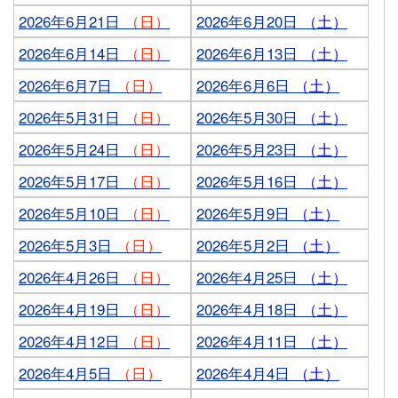
2026年6月21日
（日）
2026年6月20日
（土）
2026年6月14日
（日）
2026年6月13日
（土）
2026年6月7日
（日）
2026年6月6日
（土）
2026年5月31日
（日）
2026年5月30日
（土）
2026年5月24日
（日）
2026年5月23日
（土）
2026年5月17日
（日）
2026年5月16日
（土）
2026年5月10日
（日）
2026年5月9日
（土）
2026年5月3日
（日）
2026年5月2日
（土）
2026年4月26日
（日）
2026年4月25日
（土）
2026年4月19日
（日）
2026年4月18日
（土）
2026年4月12日
（日）
2026年4月11日
（土）
2026年4月5日
（日）
2026年4月4日
（土）