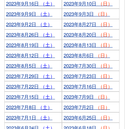
2023年9月16日
（土）
2023年9月10日
（日）
2023年9月9日
（土）
2023年9月3日
（日）
2023年9月2日
（土）
2023年8月27日
（日）
2023年8月26日
（土）
2023年8月20日
（日）
2023年8月19日
（土）
2023年8月13日
（日）
2023年8月12日
（土）
2023年8月6日
（日）
2023年8月5日
（土）
2023年7月30日
（日）
2023年7月29日
（土）
2023年7月23日
（日）
2023年7月22日
（土）
2023年7月16日
（日）
2023年7月15日
（土）
2023年7月9日
（日）
2023年7月8日
（土）
2023年7月2日
（日）
2023年7月1日
（土）
2023年6月25日
（日）
2023年6月24日
（土）
2023年6月18日
（日）