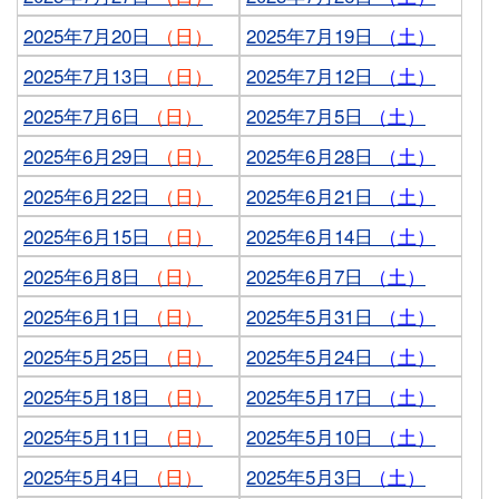
2025年7月20日
（日）
2025年7月19日
（土）
2025年7月13日
（日）
2025年7月12日
（土）
2025年7月6日
（日）
2025年7月5日
（土）
2025年6月29日
（日）
2025年6月28日
（土）
2025年6月22日
（日）
2025年6月21日
（土）
2025年6月15日
（日）
2025年6月14日
（土）
2025年6月8日
（日）
2025年6月7日
（土）
2025年6月1日
（日）
2025年5月31日
（土）
2025年5月25日
（日）
2025年5月24日
（土）
2025年5月18日
（日）
2025年5月17日
（土）
2025年5月11日
（日）
2025年5月10日
（土）
2025年5月4日
（日）
2025年5月3日
（土）