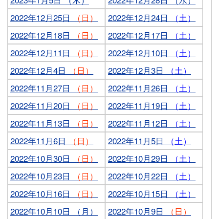
2022年12月25日
（日）
2022年12月24日
（土）
2022年12月18日
（日）
2022年12月17日
（土）
2022年12月11日
（日）
2022年12月10日
（土）
2022年12月4日
（日）
2022年12月3日
（土）
2022年11月27日
（日）
2022年11月26日
（土）
2022年11月20日
（日）
2022年11月19日
（土）
2022年11月13日
（日）
2022年11月12日
（土）
2022年11月6日
（日）
2022年11月5日
（土）
2022年10月30日
（日）
2022年10月29日
（土）
2022年10月23日
（日）
2022年10月22日
（土）
2022年10月16日
（日）
2022年10月15日
（土）
2022年10月10日 （月）
2022年10月9日
（日）