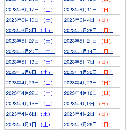
2023年6月17日
（土）
2023年6月11日
（日）
2023年6月10日
（土）
2023年6月4日
（日）
2023年6月3日
（土）
2023年5月28日
（日）
2023年5月27日
（土）
2023年5月21日
（日）
2023年5月20日
（土）
2023年5月14日
（日）
2023年5月13日
（土）
2023年5月7日
（日）
2023年5月6日
（土）
2023年4月30日
（日）
2023年4月29日
（土）
2023年4月23日
（日）
2023年4月22日
（土）
2023年4月16日
（日）
2023年4月15日
（土）
2023年4月9日
（日）
2023年4月8日
（土）
2023年4月2日
（日）
2023年4月1日
（土）
2023年3月26日
（日）