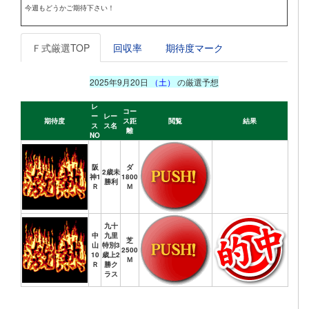
今週もどうかご期待下さい！
Ｆ式厳選TOP
回収率
期待度マーク
2025年9月20日
（土）
の厳選予想
レ
コー
ー
レー
期待度
ス距
閲覧
結果
ス
ス名
離
NO
阪
ダ
2歳未
神1
1800
勝利
Ｒ
Ｍ
九十
中
九里
芝
山
特別3
2500
10
歳上2
Ｍ
Ｒ
勝ク
ラス