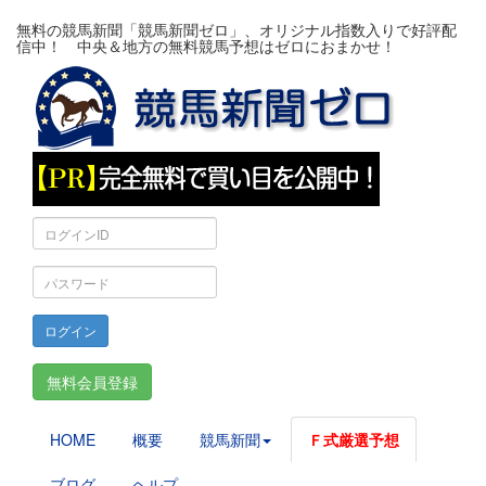
無料の競馬新聞「競馬新聞ゼロ」、オリジナル指数入りで好評配
信中！ 中央＆地方の無料競馬予想はゼロにおまかせ！
ロ
グ
イ
パ
ン
ス
ID
ワ
ー
ド
無料会員登録
HOME
概要
競馬新聞
Ｆ式厳選予想
ブログ
ヘルプ