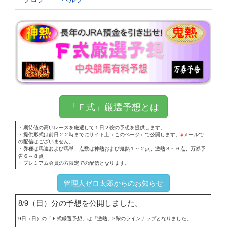
「Ｆ式」厳選予想とは
・期待値の高いレースを厳選して１日２鞍の予想を提供します。
・提供形式は前日２２時までにサイト上（このページ）で公開します。
※
メールで
の配信はございません。
・券種は馬連および馬単、点数は神熱および鬼熱１～２点、激熱３～６点、万券予
告６～８点
・プレミアム会員の方限定での配信となります。
管理人ゼロ太郎からのお知らせ
8/9（日）分の予想を公開しました。
9日（日）の「Ｆ式厳選予想」は「激熱」2鞍のラインナップとなりました。