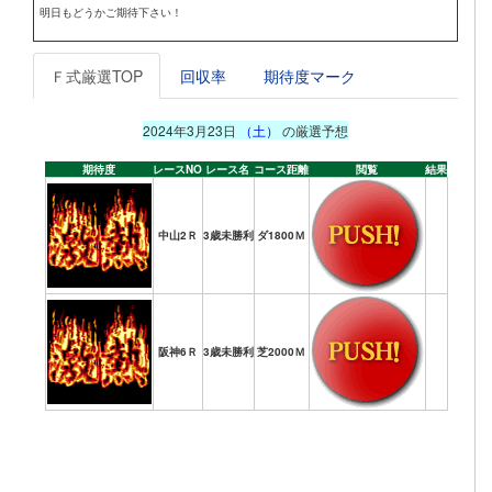
明日もどうかご期待下さい！
Ｆ式厳選TOP
回収率
期待度マーク
2024年3月23日
（土）
の厳選予想
期待度
レースNO
レース名
コース距離
閲覧
結果
中山2Ｒ
3歳未勝利
ダ1800Ｍ
阪神6Ｒ
3歳未勝利
芝2000Ｍ