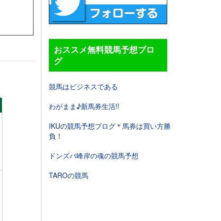
おススメ無料競馬予想ブロ
グ
競馬はビジネスである
わがまま♪新馬券生活!!
IKUの競馬予想ブログ＊馬券は買い方勝
負！
ドンズバ峰岸の魂の競馬予想
TAROの競馬