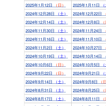
2025年1月12日
（日）
2025年1月11日
（
2024年12月28日
（土）
2024年12月22日
2024年12月14日
（土）
2024年12月8日
（
2024年11月30日
（土）
2024年11月24日
2024年11月16日
（土）
2024年11月10日
2024年11月2日
（土）
2024年10月27日
2024年10月19日
（土）
2024年10月14日
2024年10月6日
（日）
2024年10月5日
（
2024年9月22日
（日）
2024年9月21日
（
2024年9月14日
（土）
2024年9月8日
（
2024年8月31日
（土）
2024年8月25日
（
2024年8月17日
（土）
2024年8月11日
（