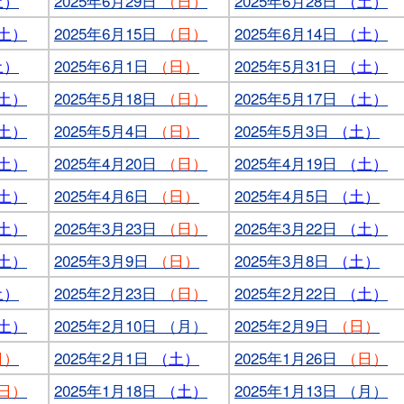
土）
2025年6月29日
（日）
2025年6月28日
（土）
土）
2025年6月15日
（日）
2025年6月14日
（土）
土）
2025年6月1日
（日）
2025年5月31日
（土）
土）
2025年5月18日
（日）
2025年5月17日
（土）
土）
2025年5月4日
（日）
2025年5月3日
（土）
土）
2025年4月20日
（日）
2025年4月19日
（土）
土）
2025年4月6日
（日）
2025年4月5日
（土）
土）
2025年3月23日
（日）
2025年3月22日
（土）
土）
2025年3月9日
（日）
2025年3月8日
（土）
土）
2025年2月23日
（日）
2025年2月22日
（土）
土）
2025年2月10日 （月）
2025年2月9日
（日）
日）
2025年2月1日
（土）
2025年1月26日
（日）
日）
2025年1月18日
（土）
2025年1月13日 （月）