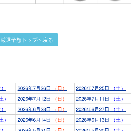
厳選予想トップへ戻る
土）
2026年7月26日
（日）
2026年7月25日
（土）
土）
2026年7月12日
（日）
2026年7月11日
（土）
土）
2026年6月28日
（日）
2026年6月27日
（土）
土）
2026年6月14日
（日）
2026年6月13日
（土）
土）
2026年5月31日
（日）
2026年5月30日
（土）