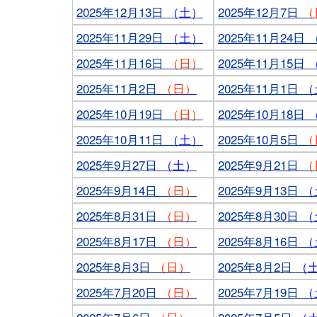
2025年12月13日
（土）
2025年12月7日
（
2025年11月29日
（土）
2025年11月24日
2025年11月16日
（日）
2025年11月15日
2025年11月2日
（日）
2025年11月1日
（
2025年10月19日
（日）
2025年10月18日
2025年10月11日
（土）
2025年10月5日
（
2025年9月27日
（土）
2025年9月21日
（
2025年9月14日
（日）
2025年9月13日
（
2025年8月31日
（日）
2025年8月30日
（
2025年8月17日
（日）
2025年8月16日
（
2025年8月3日
（日）
2025年8月2日
（
2025年7月20日
（日）
2025年7月19日
（