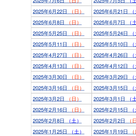
2025年7月6日
（日）
2025年7月5日
（
2025年6月22日
（日）
2025年6月21日
（
2025年6月8日
（日）
2025年6月7日
（
2025年5月25日
（日）
2025年5月24日
（
2025年5月11日
（日）
2025年5月10日
（
2025年4月27日
（日）
2025年4月26日
（
2025年4月13日
（日）
2025年4月12日
（
2025年3月30日
（日）
2025年3月29日
（
2025年3月16日
（日）
2025年3月15日
（
2025年3月2日
（日）
2025年3月1日
（
2025年2月16日
（日）
2025年2月15日
（
2025年2月8日
（土）
2025年2月2日
（
2025年1月25日
（土）
2025年1月19日
（