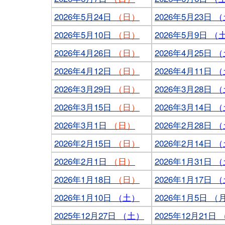
2026年5月24日
（日）
2026年5月23日
（
2026年5月10日
（日）
2026年5月9日
（
2026年4月26日
（日）
2026年4月25日
（
2026年4月12日
（日）
2026年4月11日
（
2026年3月29日
（日）
2026年3月28日
（
2026年3月15日
（日）
2026年3月14日
（
2026年3月1日
（日）
2026年2月28日
（
2026年2月15日
（日）
2026年2月14日
（
2026年2月1日
（日）
2026年1月31日
（
2026年1月18日
（日）
2026年1月17日
（
2026年1月10日
（土）
2026年1月5日 （
2025年12月27日
（土）
2025年12月21日