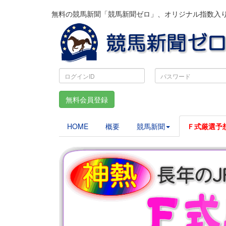
無料の競馬新聞「競馬新聞ゼロ」、オリジナル指数入
ロ
パ
グ
ス
イ
ワ
無料会員登録
ン
ー
ID
ド
HOME
概要
競馬新聞
Ｆ式厳選予