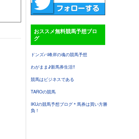
おススメ無料競馬予想ブロ
グ
ドンズバ峰岸の魂の競馬予想
わがまま♪新馬券生活!!
競馬はビジネスである
TAROの競馬
IKUの競馬予想ブログ＊馬券は買い方勝
負！