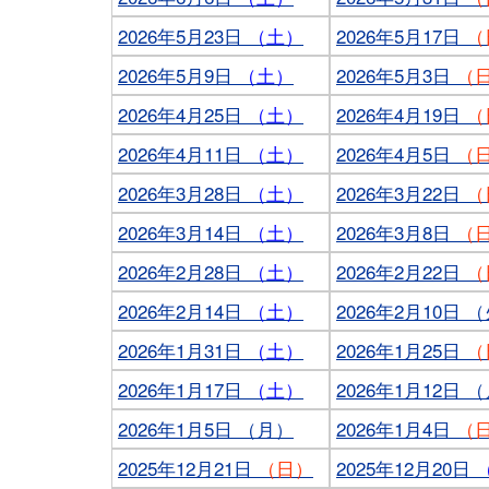
2026年5月23日
（土）
2026年5月17日
（
2026年5月9日
（土）
2026年5月3日
（
2026年4月25日
（土）
2026年4月19日
（
2026年4月11日
（土）
2026年4月5日
（
2026年3月28日
（土）
2026年3月22日
（
2026年3月14日
（土）
2026年3月8日
（
2026年2月28日
（土）
2026年2月22日
（
2026年2月14日
（土）
2026年2月10日 
2026年1月31日
（土）
2026年1月25日
（
2026年1月17日
（土）
2026年1月12日 
2026年1月5日 （月）
2026年1月4日
（
2025年12月21日
（日）
2025年12月20日