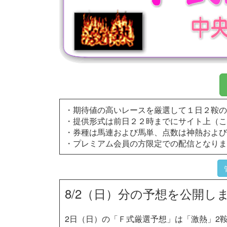
・期待値の高いレースを厳選して１日２鞍の
・提供形式は前日２２時までにサイト上（こ
・券種は馬連および馬単、点数は神熱および
・プレミアム会員の方限定での配信となりま
8/2（日）分の予想を公開し
2日（日）の「Ｆ式厳選予想」は「激熱」2