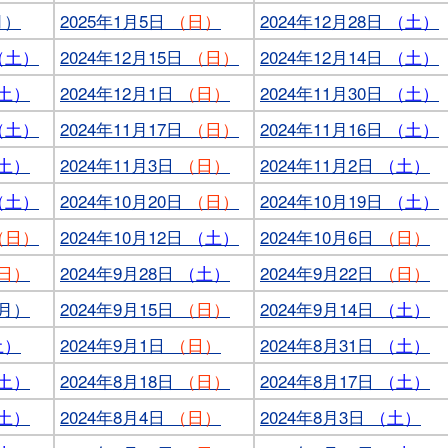
月）
2025年1月5日
（日）
2024年12月28日
（土）
（土）
2024年12月15日
（日）
2024年12月14日
（土）
土）
2024年12月1日
（日）
2024年11月30日
（土）
（土）
2024年11月17日
（日）
2024年11月16日
（土）
土）
2024年11月3日
（日）
2024年11月2日
（土）
（土）
2024年10月20日
（日）
2024年10月19日
（土）
（日）
2024年10月12日
（土）
2024年10月6日
（日）
日）
2024年9月28日
（土）
2024年9月22日
（日）
（月）
2024年9月15日
（日）
2024年9月14日
（土）
土）
2024年9月1日
（日）
2024年8月31日
（土）
土）
2024年8月18日
（日）
2024年8月17日
（土）
土）
2024年8月4日
（日）
2024年8月3日
（土）