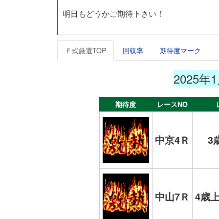
明日もどうかご期待下さい！
Ｆ式厳選TOP
回収率
期待度マーク
2025年
期待度
レースNO
中京4Ｒ
3
中山7Ｒ
4歳