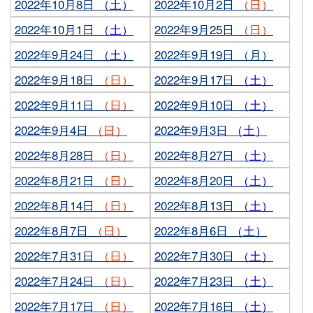
2022年10月8日
（土）
2022年10月2日
（日）
2022年10月1日
（土）
2022年9月25日
（日）
2022年9月24日
（土）
2022年9月19日 （月）
2022年9月18日
（日）
2022年9月17日
（土）
2022年9月11日
（日）
2022年9月10日
（土）
2022年9月4日
（日）
2022年9月3日
（土）
2022年8月28日
（日）
2022年8月27日
（土）
2022年8月21日
（日）
2022年8月20日
（土）
2022年8月14日
（日）
2022年8月13日
（土）
2022年8月7日
（日）
2022年8月6日
（土）
2022年7月31日
（日）
2022年7月30日
（土）
2022年7月24日
（日）
2022年7月23日
（土）
2022年7月17日
（日）
2022年7月16日
（土）