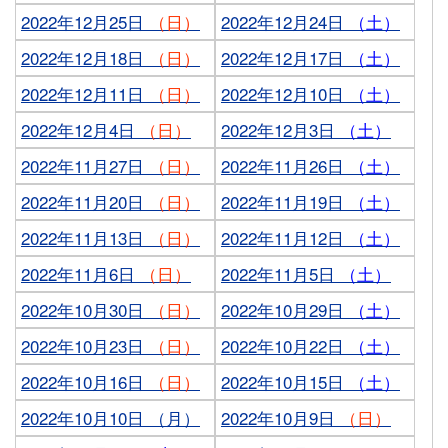
2022年12月25日
（日）
2022年12月24日
（土）
2022年12月18日
（日）
2022年12月17日
（土）
2022年12月11日
（日）
2022年12月10日
（土）
2022年12月4日
（日）
2022年12月3日
（土）
2022年11月27日
（日）
2022年11月26日
（土）
2022年11月20日
（日）
2022年11月19日
（土）
2022年11月13日
（日）
2022年11月12日
（土）
2022年11月6日
（日）
2022年11月5日
（土）
2022年10月30日
（日）
2022年10月29日
（土）
2022年10月23日
（日）
2022年10月22日
（土）
2022年10月16日
（日）
2022年10月15日
（土）
2022年10月10日 （月）
2022年10月9日
（日）