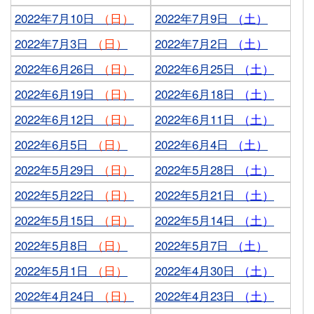
2022年7月10日
（日）
2022年7月9日
（土）
2022年7月3日
（日）
2022年7月2日
（土）
2022年6月26日
（日）
2022年6月25日
（土）
2022年6月19日
（日）
2022年6月18日
（土）
2022年6月12日
（日）
2022年6月11日
（土）
2022年6月5日
（日）
2022年6月4日
（土）
2022年5月29日
（日）
2022年5月28日
（土）
2022年5月22日
（日）
2022年5月21日
（土）
2022年5月15日
（日）
2022年5月14日
（土）
2022年5月8日
（日）
2022年5月7日
（土）
2022年5月1日
（日）
2022年4月30日
（土）
2022年4月24日
（日）
2022年4月23日
（土）