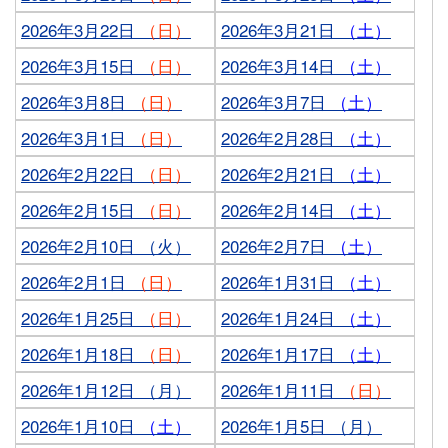
2026年3月22日
（日）
2026年3月21日
（土）
2026年3月15日
（日）
2026年3月14日
（土）
2026年3月8日
（日）
2026年3月7日
（土）
2026年3月1日
（日）
2026年2月28日
（土）
2026年2月22日
（日）
2026年2月21日
（土）
2026年2月15日
（日）
2026年2月14日
（土）
2026年2月10日 （火）
2026年2月7日
（土）
2026年2月1日
（日）
2026年1月31日
（土）
2026年1月25日
（日）
2026年1月24日
（土）
2026年1月18日
（日）
2026年1月17日
（土）
2026年1月12日 （月）
2026年1月11日
（日）
2026年1月10日
（土）
2026年1月5日 （月）