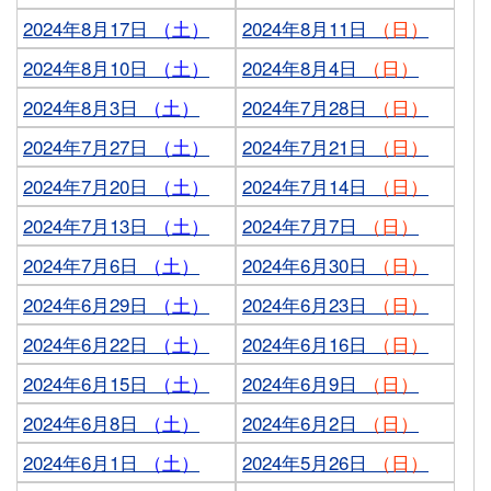
2024年8月17日
（土）
2024年8月11日
（日）
2024年8月10日
（土）
2024年8月4日
（日）
2024年8月3日
（土）
2024年7月28日
（日）
2024年7月27日
（土）
2024年7月21日
（日）
2024年7月20日
（土）
2024年7月14日
（日）
2024年7月13日
（土）
2024年7月7日
（日）
2024年7月6日
（土）
2024年6月30日
（日）
2024年6月29日
（土）
2024年6月23日
（日）
2024年6月22日
（土）
2024年6月16日
（日）
2024年6月15日
（土）
2024年6月9日
（日）
2024年6月8日
（土）
2024年6月2日
（日）
2024年6月1日
（土）
2024年5月26日
（日）