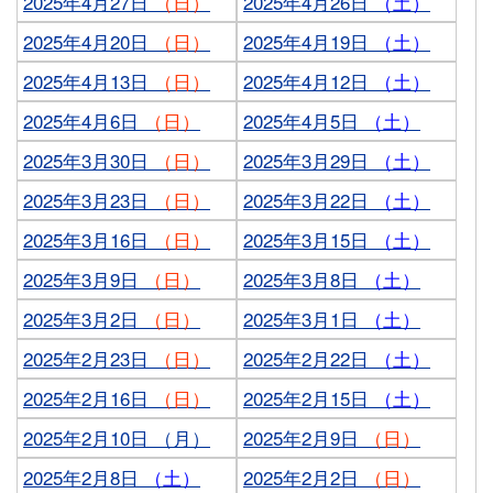
2025年4月27日
（日）
2025年4月26日
（土）
2025年4月20日
（日）
2025年4月19日
（土）
2025年4月13日
（日）
2025年4月12日
（土）
2025年4月6日
（日）
2025年4月5日
（土）
2025年3月30日
（日）
2025年3月29日
（土）
2025年3月23日
（日）
2025年3月22日
（土）
2025年3月16日
（日）
2025年3月15日
（土）
2025年3月9日
（日）
2025年3月8日
（土）
2025年3月2日
（日）
2025年3月1日
（土）
2025年2月23日
（日）
2025年2月22日
（土）
2025年2月16日
（日）
2025年2月15日
（土）
2025年2月10日 （月）
2025年2月9日
（日）
2025年2月8日
（土）
2025年2月2日
（日）