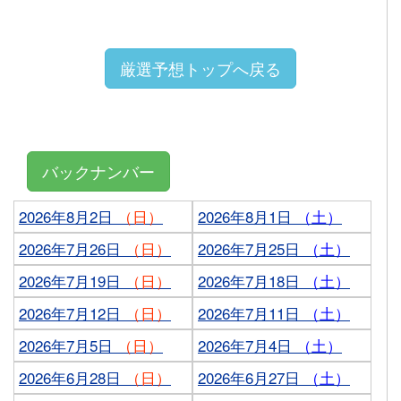
厳選予想トップへ戻る
バックナンバー
2026年8月2日
（日）
2026年8月1日
（土）
2026年7月26日
（日）
2026年7月25日
（土）
2026年7月19日
（日）
2026年7月18日
（土）
2026年7月12日
（日）
2026年7月11日
（土）
2026年7月5日
（日）
2026年7月4日
（土）
2026年6月28日
（日）
2026年6月27日
（土）