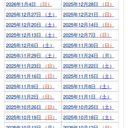
2026年1月4日
（日）
2025年12月28日
（日）
2025年12月27日
（土）
2025年12月21日
（日）
2025年12月20日
（土）
2025年12月14日
（日）
2025年12月13日
（土）
2025年12月7日
（日）
2025年12月6日
（土）
2025年11月30日
（日）
2025年11月29日
（土）
2025年11月24日 （月）
2025年11月23日
（日）
2025年11月22日
（土）
2025年11月16日
（日）
2025年11月15日
（土）
2025年11月9日
（日）
2025年11月8日
（土）
2025年11月2日
（日）
2025年11月1日
（土）
2025年10月26日
（日）
2025年10月25日
（土）
2025年10月19日
（日）
2025年10月18日
（土）
2025年10月13日 （月）
2025年10月12日
（日）