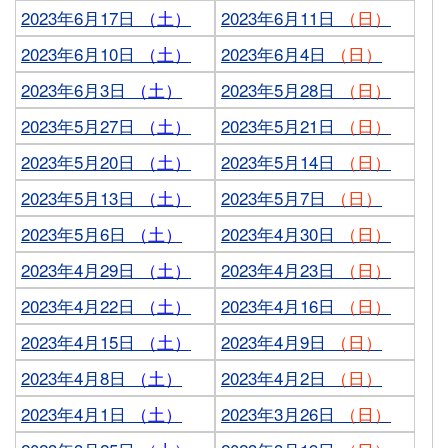
2023年6月17日
（土）
2023年6月11日
（日）
2023年6月10日
（土）
2023年6月4日
（日）
2023年6月3日
（土）
2023年5月28日
（日）
2023年5月27日
（土）
2023年5月21日
（日）
2023年5月20日
（土）
2023年5月14日
（日）
2023年5月13日
（土）
2023年5月7日
（日）
2023年5月6日
（土）
2023年4月30日
（日）
2023年4月29日
（土）
2023年4月23日
（日）
2023年4月22日
（土）
2023年4月16日
（日）
2023年4月15日
（土）
2023年4月9日
（日）
2023年4月8日
（土）
2023年4月2日
（日）
2023年4月1日
（土）
2023年3月26日
（日）