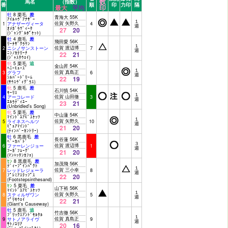
数
馬名
（指数）
番
順
印
力印
隔
印
最大
平均
牡
8 栗毛
差
青海大 55K
ｱｲﾙﾊｳﾞｱﾅｻﾞｰ
１
佐賀 矢野久
1
アナザーヴィータ
4
週
ｵﾒｶﾞﾗｳﾞｨｰﾀ
27
20
(ｼﾞｬﾝｸﾞﾙﾎﾟｹｯﾄ)
牡
4 鹿毛
差
飛田愛 56K
ﾘｰﾁｻﾞｸﾗｳﾝ
１
佐賀 渡辺博
2
ニシノサンストーン
7
週
ﾆｼﾉｶﾃﾘｰﾅ
22
21
(ｼﾞｬｽﾀｳｪｲ)
牝
5 栗毛
追
金山昇 54K
ﾍﾆｰﾋｭｰｽﾞ
１
佐賀 真島正
3
グラフ
6
週
ｼﾙﾊﾞｰﾄﾞﾘｰﾑ
22
19
(ｻｳｽｳﾞｨｸﾞﾗｽ)
牝
5 鹿毛
差
石川慎 54K
ﾓｰﾘｽ
１
佐賀 山田徹
4
アーコレード
3
週
ｴﾙﾗﾃﾞｨﾕｰ
23
21
(Unbridled's Song)
牝
5 栗毛
差
中山蓮 54K
ﾏｲﾝﾄﾞﾕｱﾋﾞｽｹｯﾂ
１
佐賀 矢野久
5
ライネスヘルツ
10
週
ﾋﾟｭｱﾏｲﾝﾄﾞ
21
20
(ﾃｨﾝﾊﾞｰｶﾝﾄﾘｰ)
牡
6 黒鹿毛
差
長谷蓮 56K
ﾍﾞｰｶﾊﾞﾄﾞ
３
佐賀 渡辺博
6
ファーレンジョー
1
週
ﾌｰｶﾞﾌｭｰｸﾞ
21
20
(ﾏﾝﾊｯﾀﾝｶﾌｪ)
ｾﾝ
8 黒鹿毛
差
加茂飛 56K
ﾃﾞｨｰﾌﾟｲﾝﾊﾟｸﾄ
１
佐賀 三小幸
7
レッドレジェーラ
8
週
ﾌﾟﾚﾐｱｽﾃｯﾌﾟｽ
22
20
(Footstepsinthesand)
ｾﾝ
5 栗毛
差
山下裕 56K
ﾏｲﾝﾄﾞﾕｱﾋﾞｽｹｯﾂ
１
佐賀 矢野久
8
スティルザワン
5
週
ﾌﾟﾘﾓｳｪｲ
22
21
(Giant's Causeway)
牡
5 鹿毛
追
竹吉徹 56K
ﾌﾞﾘｯｸｽｱﾝﾄﾞﾓﾙﾀﾙ
１
佐賀 真島正
9
サトノアライヴ
9
週
ｻﾄﾉﾕﾘｱ
20
16