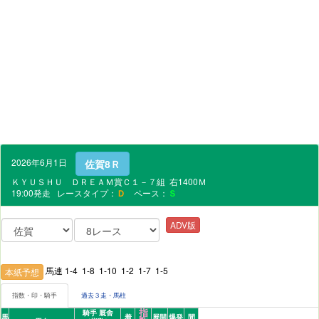
2026年6月1日
佐賀8Ｒ
ＫＹＵＳＨＵ ＤＲＥＡＭ賞Ｃ１－７組 右1400Ｍ
19:00発走 レースタイプ：
Ｄ
ペース：
Ｓ
ADV版
馬連 1-4 1-8 1-10 1-2 1-7 1-5
本紙予想
指数・印・騎手
過去３走・馬柱
指
騎手 厩舎
馬
着
展開
爆発
間