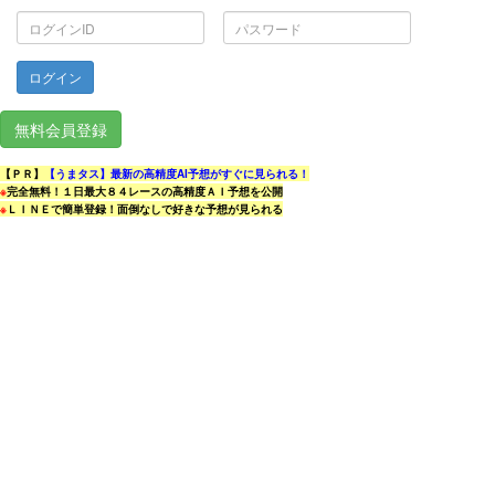
ロ
パ
グ
ス
イ
ワ
ン
ー
ID
ド
無料会員登録
【ＰＲ】
【うまタス】最新の高精度AI予想がすぐに見られる！
※
完全無料！１日最大８４レースの高精度ＡＩ予想を公開
※
ＬＩＮＥで簡単登録！面倒なしで好きな予想が見られる