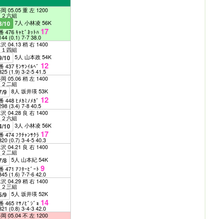
岡 05.05 重 左 1200
Ｃ２六組
7人 小林凌 56K
3/10
17
番 476 ｷｬﾋﾞﾈｯﾄﾊ
144
(0.1)
7-7
38.0
沢 04.13 稍 右 1400
Ｃ１四組
5人 山本政 54K
9/10
12
番 437 ﾓﾝｻﾝｲﾙﾍﾞ
325
(1.9)
3-2-5
41.5
岡 05.06 稍 左 1400
Ｃ２二組
8人 坂井瑛 53K
7/9
12
番 448 ﾋﾒｶﾐﾉﾒｶﾞ
298
(3.4)
7-8
40.5
沢 04.28 良 右 1400
Ｃ２六組
3人 小林凌 56K
4/10
17
番 474 ﾌｸﾁｬﾝｻｸﾗ
320
(0.7)
3-4-5
40.3
沢 04.21 良 右 1400
Ｃ２二組
5人 山本紀 54K
7/8
9
番 471 ｱﾌﾀｰﾋﾞｰﾄ
345
(1.6)
7-7-6
42.0
沢 04.29 稍 右 1400
Ｃ２三組
5人 坂井瑛 52K
5/9
14
番 465 ﾏｻﾉﾋﾞｼﾞｮ
321
(0.8)
3-4-3
42.0
岡 05.04 不 左 1200