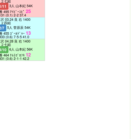
Ｃ２七組
3人 山本紀 54K
1/11
25
番 495 ｱｲﾋﾞｰｽﾋﾟ
131
(0.1)
2-2
37.4
沢 03.24 良 右 1400
Ｃ２四組
5人 菅原辰 54K
2/7
13
番 455 ｺﾞｰﾙﾄﾞﾊｰ
333
(0.6)
7-5-5
41.0
沢 04.28 良 右 1400
Ｃ２七組
6人 山本紀 56K
3/10
12
番 464 ﾅﾑﾗｺﾞﾛﾌｷ
331
(0.6)
2-1-1
42.2