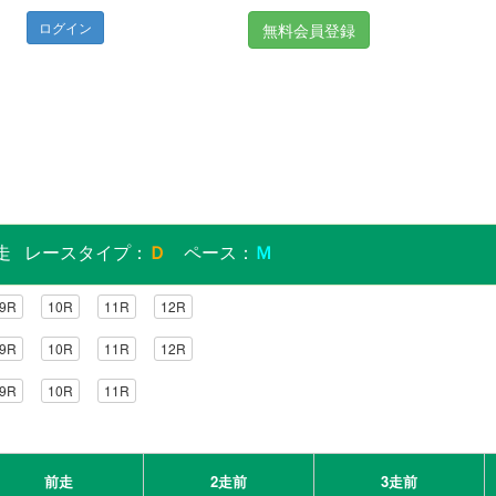
無料会員登録
5発走 レースタイプ：
Ｄ
ペース：
Ｍ
9R
10R
11R
12R
9R
10R
11R
12R
9R
10R
11R
前走
2走前
3走前