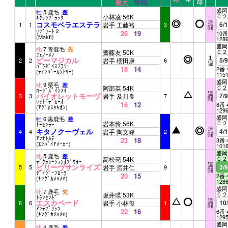
最大
平均
印
盛岡 
牡
5 鹿毛
差
Ｃ２
小林凌 56K
ｷﾀｻﾝﾌﾞﾗｯｸ
連
コスモベラエステラ
6/
1
1
岩手 工藤裕
3
闘
ﾘﾌﾟﾘｰﾄ２
26
19
10番
(Makfi)
128
盛岡 
牝
7 青鹿毛
先
Ｃ２
齋藤友 50K
ﾌｪﾉｰﾒﾉ
１
ビーマジカル
5/
2
2
岩手 櫻田康
6
週
ﾊﾟﾗﾀﾞｲｽﾌﾗﾜｰ
18
14
2番 
(ﾃｨﾝﾊﾞｰｶﾝﾄﾘｰ)
115
盛岡 
牝
9 栗毛
差
Ｃ２
阿部英 54K
ﾛｰｼﾞｽﾞｲﾝﾒｲ
連
バイオレットモーヴ
7/
3
3
岩手 及川良
7
闘
ﾚｯﾄﾞﾃﾞｾｰｵ
16
12
8番 
(ｱｸﾞﾈｽﾀｷｵﾝ)
129
盛岡 
牡
6 黒鹿毛
差
Ｃ２
岩本怜 56K
ﾄｰｾﾝﾗｰ
連
キタノクーヴェル
4/
4
4
岩手 陶文峰
2
闘
ｱﾝﾅﾄﾙﾃ
23
18
3番 
(ｴﾝﾊﾟｲｱﾒｰｶｰ)
101
盛岡 
牝
5 鹿毛
差
Ｃ２
高松亮 54K
ﾃﾞｸﾗﾚｰｼｮﾝｵﾌﾞｳｫｰ
連
ビリーヴサンライズ
3/
5
5
岩手 酒井仁
9
闘
ﾃﾞｲｼﾞｰﾌﾛｰﾗ
20
15
2番 
(ｷﾝｸﾞｶﾒﾊﾒﾊ)
128
盛岡 
牝
7 鹿毛
先
Ｃ２
坂井瑛 53K
ﾄﾗﾝｾﾝﾄﾞ
連
エスカペード
10
6
6
岩手 小林俊
1
闘
ｱﾝﾃﾌﾟﾘｯﾂ
22
16
6番 
(ｷﾝｸﾞｶﾒﾊﾒﾊ)
129
盛岡 
牝
4 鹿毛
差