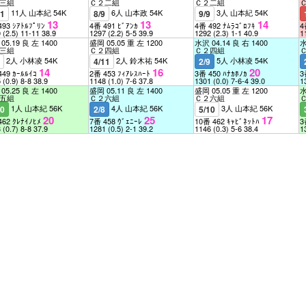
三組
Ｃ２二組
Ｃ２二組
11人 山本紀 54K
6人 山本政 54K
3人 山本紀 54K
11
8/9
9/9
13
13
14
493 ｼｱﾄﾙﾌﾟﾘﾝ
4番 491 ﾋﾞｱﾝｶ
4番 492 ﾅﾑﾗｺﾞﾛﾌｷ
4
0
(2.5)
11-11
38.9
1297
(2.2)
5-5
39.9
1292
(2.3)
1-1
40.9
1
05.19 良 左 1400
盛岡 05.05 重 左 1200
水沢 04.14 良 右 1400
水
三組
Ｃ２四組
Ｃ２四組
2人 小林凌 54K
2人 鈴木祐 54K
5人 小林凌 54K
9
4/11
2/9
14
16
20
449 ｶｰﾙﾙｲｺ
2番 453 ﾌｨｱﾚｽﾊｰﾄ
3番 450 ﾊﾅｶﾎﾉｶ
3
5
(0.9)
8-8
38.9
1148
(1.0)
7-6
37.8
1301
(0.0)
7-6-4
39.0
1
05.25 良 左 1400
盛岡 05.11 良 左 1400
盛岡 05.05 重 左 1200
水
五組
Ｃ２六組
Ｃ２六組
1人 山本紀 56K
4人 山本紀 56K
3人 山本紀 56K
10
2/8
5/10
20
25
17
462 ｸﾚﾅｲﾉﾋﾒ
7番 458 ｳﾞｪﾆｰﾚ
10番 462 ｷｬﾋﾞﾈｯﾄﾊ
3
3
(0.7)
8-8
37.9
1281
(0.5)
2-1
39.2
1146
(0.3)
5-6
38.4
1