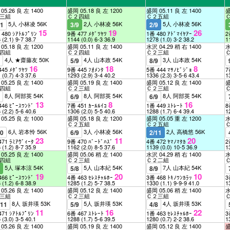
05.26 良 左 1400
盛岡 05.18 良 左 1200
盛岡 05.11 良 左 1400
盛
三組
Ｃ２四組
Ｃ２五組
5人 小林凌 56K
2人 小林凌 56K
5人 小林凌 56K
11
3/9
2/9
15
19
26
 480 ｼｱﾄﾙﾌﾟﾘﾝ
9番 477 ﾒﾀﾞﾂﾔﾂ
1番 480 ｱﾄﾞﾏｲﾔｱｰ
2
6
(2.1)
9-7
38.7
1144
(0.0)
6-3
36.9
1278
(1.0)
3-2
38.2
1
05.18 良 左 1200
盛岡 05.11 良 左 1400
水沢 04.29 稍 右 1400
水
四組
Ｃ２四組
Ｃ２三組
4人 ★齋藤友 50K
4人 山本政 54K
3人 山本政 54K
9
5/9
8/9
16
18
8
445 ﾒﾀﾞﾂﾔﾂ
9番 445 ﾌｵﾒﾝﾀ
5番 444 ﾏｻﾉﾋﾞｼﾞｮ
7
1
(0.7)
4-3
37.6
1293
(2.9)
3-4
40.2
1336
(2.3)
3-5-6
43.4
1
05.25 良 左 1400
盛岡 05.19 良 左 1400
盛岡 05.12 良 左 1400
盛
四組
Ｃ２三組
Ｃ２三組
8人 阿部英 54K
8人 阿部英 54K
8人 阿部英 54K
9
6/9
6/9
13
8
16
446 ﾋﾟｰｽﾜﾝﾄﾞ
7番 451 ｶｰﾙﾙｲｺ
1番 449 ｽﾄﾚｰﾄ
8
6
(2.2)
5-6
40.6
1306
(2.0)
5-5
40.6
1288
(1.7)
6-4
39.4
1
05.25 良 左 1000
盛岡 05.18 良 左 1200
盛岡 05.05 重 左 1200
水
Ｃ２五組
Ｃ２五組
6人 岩本怜 56K
3人 小林凌 56K
2人 高橋悠 56K
10
6/9
2/11
23
11
20
471 ﾗﾐｱｳﾞｨｰﾀ
9番 470 ﾊﾞｰﾄﾞﾊｽﾞ
4番 472 ﾔﾏﾉﾏﾀｶ
2
6
(1.2)
8-7
35.9
1162
(2.0)
8-5
37.6
1139
(0.0)
10-5
36.9
1
05.25 良 左 1400
盛岡 05.06 稍 左 1400
水沢 04.29 稍 右 1400
水
四組
Ｃ２三組
Ｃ２二組
5人 塚本涼 54K
5人 山本紀 54K
7人 山本紀 54K
9
5/8
8/9
19
20
10
466 ﾋﾟｰｽﾜﾝﾄﾞ
4番 463 ｾﾚｽﾁｬﾙﾎｰ
3番 468 ﾄｷﾉﾜﾝｶﾗｯ
3
6
(1.2)
6-8
38.9
1285
(1.2)
5-7
38.5
1330
(1.1)
9-9-9
41.0
1
05.26 良 左 1400
盛岡 05.12 良 左 1400
盛岡 05.06 稍 左 1400
水
三組
Ｃ２三組
Ｃ２三組
8人 坂井瑛 53K
5人 坂井瑛 53K
4人 坂井瑛 53K
/11
5/9
4/8
11
16
22
471 ｼｱﾄﾙﾌﾟﾘﾝ
6番 467 ｽﾄﾚｰﾄ
1番 463 ｾﾚｽﾁｬﾙﾎｰ
3
5
(3.0)
3-5
40.1
1288
(1.7)
5-6
39.5
1280
(0.7)
2-2
38.6
1
05.26 良 左 1400
盛岡 05.19 良 左 1400
盛岡 05.12 良 左 1400
盛