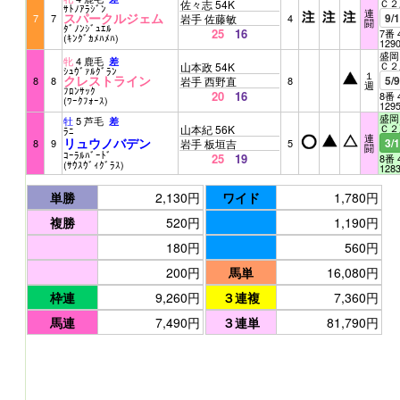
Ｃ２
佐々志 54K
ｻﾄﾉｱﾗｼﾞﾝ
連
スパークルジェム
9/
7
7
岩手 佐藤敏
4
闘
ﾀﾞﾉﾝｼﾞｭｴﾙ
25
16
7番 
(ｷﾝｸﾞｶﾒﾊﾒﾊ)
129
盛岡 
牝
4 鹿毛
差
Ｃ２
山本政 54K
ｼｭｳﾞｧﾙｸﾞﾗﾝ
１
クレストライン
5/
8
8
岩手 西野直
8
週
ﾌﾛﾝｻｯｸ
20
16
8番 
(ﾜｰｸﾌｫｰｽ)
129
盛岡 
牡
5 芦毛
差
Ｃ２
山本紀 56K
ﾗﾆ
連
リュウノバデン
3/
8
9
岩手 板垣吉
5
闘
ｺｰﾗﾙﾊﾞｰﾄﾞ
25
19
8番 
(ｻｳｽｳﾞｨｸﾞﾗｽ)
128
単勝
2,130円
ワイド
1,780円
複勝
520円
1,190円
180円
560円
200円
馬単
16,080円
枠連
9,260円
３連複
7,360円
馬連
7,490円
３連単
81,790円