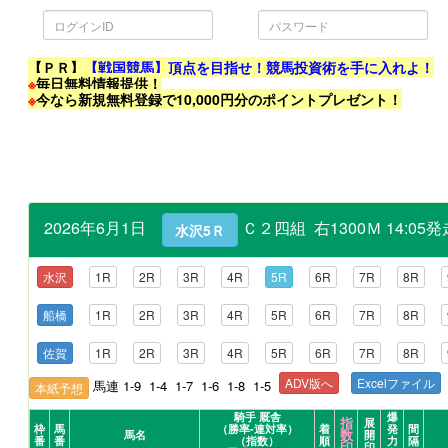
ロ
パ
グ
ス
イ
ワ
ン
ー
ID
ド
【ＰＲ】
【戦国競馬】頂点を目指せ！競馬投資術を手に入れよ！
※
毎日無料情報提供！
※
今なら新規無料登録で10,000円分のポイントプレゼント！
2026年6月1日
Ｃ２四組 右1300Ｍ 14:0
水沢5Ｒ
水沢
1R
2R
3R
4R
5R
6R
7R
8R
船橋
1R
2R
3R
4R
5R
6R
7R
8R
佐賀
1R
2R
3R
4R
5R
6R
7R
8R
ADV版へ
Excelファイル
馬連 1-9 1-4 1-7 1-6 1-8 1-5
本紙予想
騎手 厩舎
爆
指
展
枠
馬
（勝率-連対率）
着
発
間
数
馬名
開
番
番
（指数）
順
力
隔
印
印