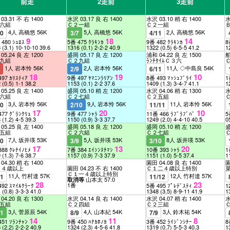
前走
2走前
3走前
03.31 不 右 1400
水沢 03.17 良 右 1400
水沢 03.10 稍 右 1400
水
六組
Ｃ２一組
Ｃ２一組
4人 高橋悠 56K
5人 高橋悠 56K
2人 高橋悠 56K
10
3/7
4/11
9
18
14
 480 ｼｭﾛｽ
5番 475 ｸﾗｷﾝｶ
9番 482 ｸﾗｷﾝｶ
8
5
(3.1)
10-10-10
39.6
1316
(0.1)
2-2-2
40.9
1322
(0.5)
6-5-5
41.2
1
05.24 良 左 1200
盛岡 05.17 良 左 1200
浦和 04.22 良 左 1500
船
九組
Ｃ２九組
ﾗﾝﾁﾀｲﾑＣ３六
1人 岩本怜 56K
2人 岩本怜 56K
11人 ◇中島良 54K
8
2/9
6/11
18
19
10
497 ｶﾘｽﾃｨｱ
9番 497 ﾔﾏﾆﾝﾗﾘｱﾝ
8番 493 ﾏｯｼｭﾌﾞﾗｲ
1
2
(0.5)
1-1
38.2
1153
(0.1)
2-2
37.6
1409
(1.3)
3-4-7
41.1
1
05.25 良 左 1400
盛岡 05.10 稍 左 1200
水沢 04.06 稍 右 1300
水
六組
Ｃ２七組
Ｃ２五組
3人 岩本怜 56K
9人 岩本怜 56K
11人 岩本怜 56K
10
2/10
11/11
17
20
10
477 ｸﾞﾗﾝｸﾘｭ
9番 477 ｼｬﾗ
11番 466 ﾗﾌﾞﾗﾌﾞﾊﾞ
5
8
(1.2)
4-5
39.3
1150
(0.9)
3-3
37.7
1249
(2.0)
4-4-10
40.5
0
05.25 良 左 1400
盛岡 05.18 良 左 1200
盛岡 05.10 稍 左 1200
盛
五組
Ｃ２六組
Ｃ２七組
7人 坂井瑛 53K
5人 坂井瑛 53K
8人 坂井瑛 53K
10
3/9
3/10
17
13
20
388 ｸﾚﾅｲﾉﾋﾒ
7番 384 ｴｲｼﾝﾇﾁﾏｼ
10番 393 ｼｬﾗ
1
9
(1.3)
7-6
38.7
1157
(0.9)
7-3
37.9
1151
(1.0)
5-5
37.4
1
04.30 稍 右 1400
園田 04.08 良 右 1400
園
 ４歳以上
園田 04.23 不 右 1400
Ｃ１二４歳以上特別
Ｃ１一４歳以上特別
11人 竹村達 57K
12人 竹村達 57K
11
11/12
山本太 57.0
取消等
28
23
1番
492 ｽﾏｲﾙｸﾗｰｸ
5番 495 ﾌﾟﾚﾃﾞｽﾃｨ
1
1
(0.8)
3-3-3
41.0
1348
(3.5)
8-9-11
41.9
1
04.20 良 右 1300
水沢 04.14 良 右 1400
水沢 04.07 稍 右 1400
水
五組
Ｃ２四組
Ｃ２三組
3人 菅原辰 54K
4人 山本紀 54K
3人 鈴木祐 54K
11
8/9
7/9
14
11
8
451 ｿﾗﾝﾁｬﾝ
9番 450 ﾊﾅｶﾎﾉｶ
3番 452 ﾗｲｼﾞﾝｼﾁｰ
8
5
(2.2)
2-2-2
40.9
1324
(2.3)
4-5-6
41.8
1319
(0.7)
5-5-3
40.3
1