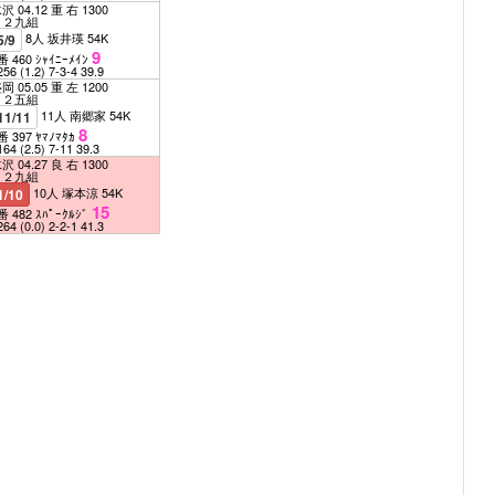
沢 04.12 重 右 1300
Ｃ２九組
8人 坂井瑛 54K
5/9
9
番 460 ｼｬｲﾆｰﾒｲﾝ
256
(1.2)
7-3-4
39.9
岡 05.05 重 左 1200
Ｃ２五組
11人 南郷家 54K
11/11
8
番 397 ﾔﾏﾉﾏﾀｶ
164
(2.5)
7-11
39.3
沢 04.27 良 右 1300
Ｃ２九組
10人 塚本涼 54K
1/10
15
番 482 ｽﾊﾟｰｸﾙｼﾞ
264
(0.0)
2-2-1
41.3