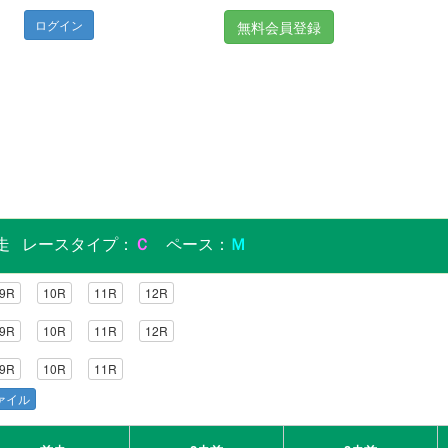
無料会員登録
5発走 レースタイプ：
Ｃ
ペース：
Ｍ
9R
10R
11R
12R
9R
10R
11R
12R
9R
10R
11R
ファイル