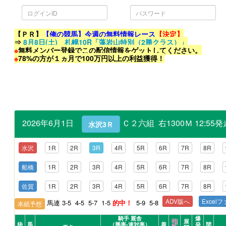
ロ
パ
グ
ス
イ
ワ
ン
ー
ID
ド
【ＰＲ】
【俺の競馬】今週の無料情報レース
【決定】
⇒
8月8日(土) 札幌10R「藻岩山特別（2勝クラス）」
※
無料メンバー登録でこの配信情報をゲットしてください。
※
78%の方が１ヵ月で100万円以上の利益獲得！
2026年6月1日
Ｃ２六組 右1300Ｍ 12:5
水沢3Ｒ
水沢
1R
2R
3R
4R
5R
6R
7R
8R
船橋
1R
2R
3R
4R
5R
6R
7R
8R
佐賀
1R
2R
3R
4R
5R
6R
7R
8R
ADV版へ
Excel
馬連 3-5 4-5 5-7 1-5
的中！
5-9 5-8
本紙予想
騎手 厩舎
爆
指
展
枠
馬
（勝率-連対率）
着
発
間