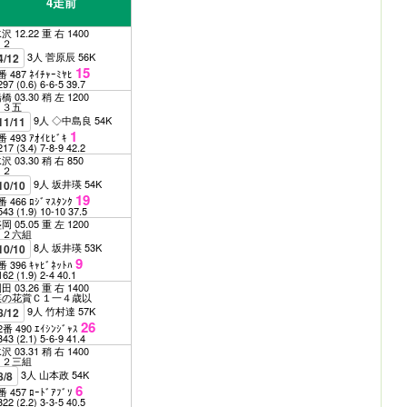
4走前
沢 12.22 重 右 1400
Ｂ２
3人 菅原辰 56K
4/12
15
番 487 ﾈｲﾁｬｰﾐﾔﾋ
297
(0.6)
6-6-5
39.7
橋 03.30 稍 左 1200
Ｃ３五
9人 ◇中島良 54K
11/11
1
番 493 ｱｵｲﾋﾋﾞｷ
217
(3.4)
7-8-9
42.2
沢 03.30 稍 右 850
Ｃ２
9人 坂井瑛 54K
10/10
19
番 466 ﾛｼﾞﾏｽﾀﾝｸ
543
(1.9)
10-10
37.5
岡 05.05 重 左 1200
Ｃ２六組
8人 坂井瑛 53K
10/10
9
番 396 ｷｬﾋﾞﾈｯﾄﾊ
162
(1.9)
2-4
40.1
田 03.26 重 右 1400
菜の花賞Ｃ１一４歳以
9人 竹村達 57K
8/12
26
2番 490 ｴｲｼﾝｼﾞｬｽ
343
(2.1)
5-6-9
41.4
沢 03.31 稍 右 1400
Ｃ２三組
3人 山本政 54K
8/8
6
番 457 ﾛｰﾄﾞｱﾌﾞｿ
322
(2.2)
3-3-5
40.5