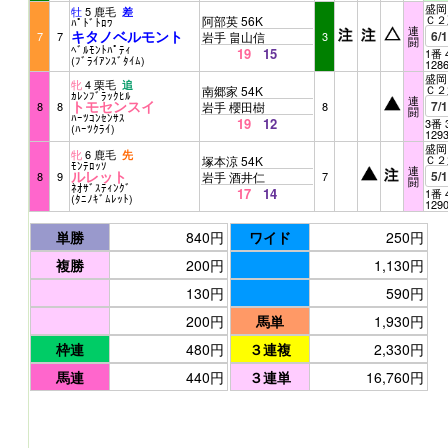
盛岡 
牡
5 鹿毛
差
Ｃ２
阿部英 56K
ﾊﾟﾄﾞﾄﾛﾜ
連
キタノベルモント
6/
7
7
岩手 畠山信
3
闘
ﾍﾞﾙﾓﾝﾄﾊﾟﾃｨ
19
15
1番 
(ﾌﾞﾗｲｱﾝｽﾞﾀｲﾑ)
128
盛岡 
牝
4 栗毛
追
Ｃ２
南郷家 54K
ｶﾚﾝﾌﾞﾗｯｸﾋﾙ
連
トモセンスイ
7/
8
8
岩手 櫻田樹
8
闘
ﾊｰﾂｺﾝｾﾝｻｽ
19
12
3番 
(ﾊｰﾂｸﾗｲ)
129
盛岡 
牝
6 鹿毛
先
Ｃ２
塚本涼 54K
ﾓﾝﾃﾛｯｿ
連
ルレット
5/
8
9
岩手 酒井仁
7
闘
ﾈｵｻﾞｽﾃｨﾝｸﾞ
17
14
1番 
(ﾀﾆﾉｷﾞﾑﾚｯﾄ)
129
単勝
840円
ワイド
250円
複勝
200円
1,130円
130円
590円
200円
馬単
1,930円
枠連
480円
３連複
2,330円
馬連
440円
３連単
16,760円