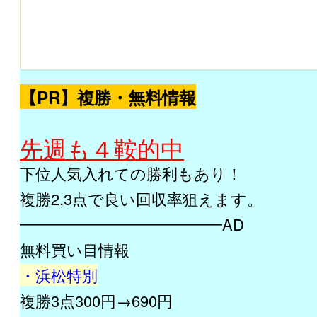
【PR】複勝・無料情報
先週も４鞍的中
下位人気入れての勝利もあり！
複勝2,3点で良い回収率狙えます。
━━━━━━━━━━━━━AD
無料買い目情報
・浜松特別
複勝3点300円→690円