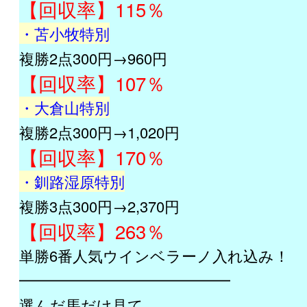
【回収率】115％
・苫小牧特別
複勝2点300円→960円
【回収率】107％
・大倉山特別
複勝2点300円→1,020円
【回収率】170％
・釧路湿原特別
複勝3点300円→2,370円
【回収率】263％
単勝6番人気ウインベラーノ入れ込み！
━━━━━━━━━━━━━━
選んだ馬だけ見て