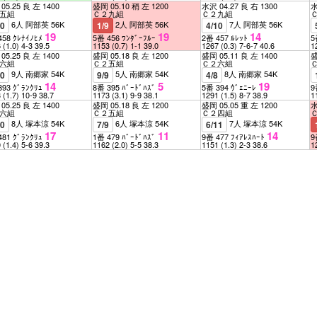
05.25 良 左 1400
盛岡 05.10 稍 左 1200
水沢 04.27 良 右 1300
水
五組
Ｃ２九組
Ｃ２九組
6人 阿部英 56K
2人 阿部英 56K
7人 阿部英 56K
10
1/9
4/10
19
19
14
458 ｸﾚﾅｲﾉﾋﾒ
5番 456 ﾜﾝﾀﾞｰﾌﾙｰ
2番 457 ﾙﾚｯﾄ
5
6
(1.0)
4-3
39.5
1153
(0.7)
1-1
39.0
1267
(0.3)
7-6-7
40.6
1
05.25 良 左 1400
盛岡 05.18 良 左 1200
盛岡 05.11 良 左 1400
盛
六組
Ｃ２五組
Ｃ２六組
9人 南郷家 54K
5人 南郷家 54K
8人 南郷家 54K
10
9/9
4/8
14
5
19
393 ｸﾞﾗﾝｸﾘｭ
8番 395 ﾊﾞｰﾄﾞﾊｽﾞ
5番 394 ｳﾞｪﾆｰﾚ
9
3
(1.7)
10-9
38.7
1173
(3.1)
9-9
38.1
1291
(1.5)
8-7
38.9
1
05.25 良 左 1400
盛岡 05.18 良 左 1200
盛岡 05.05 重 左 1200
水
六組
Ｃ２五組
Ｃ２四組
8人 塚本涼 54K
6人 塚本涼 54K
7人 塚本涼 54K
10
7/9
6/11
17
11
14
481 ｸﾞﾗﾝｸﾘｭ
1番 479 ﾊﾞｰﾄﾞﾊｽﾞ
9番 477 ﾌｨｱﾚｽﾊｰﾄ
9
0
(1.4)
5-6
39.3
1162
(2.0)
5-5
38.3
1151
(1.3)
2-3
38.6
1