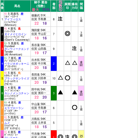
指
騎手 厩舎
馬
着
展開
爆発
間
数
馬名
（指数）
番
順
印
力印
隔
印
最大
平均
牝
5 黒鹿毛
差
後藤武 51K
ｼﾙﾊﾞｰｽﾃｰﾄ
１
佐賀 手島勝
1
アイフィロス
8
週
ﾆﾝﾌｪｱｱﾙﾊﾞ
22
18
(Monsun)
牝
4 栗毛
逃
飛田愛 54K
ﾐｯｷｰｱｲﾙ
３
佐賀 平山宏
2
ダイメイヒロイン
7
週
ｽﾃｨｰﾐｰｳｨﾝﾄﾞｳｽﾞ
18
16
(Giant's Causeway)
ｾﾝ
5 黒鹿毛
差
長谷蓮 56K
Dundeel
１
佐賀 山田義
3
ボンウィークエンド
9
週
Tender
19
17
(All American)
ｾﾝ
7 栗毛
差
出水拓 56K
ｱｼﾞｱｴｸｽﾌﾟﾚｽ
連
佐賀 中川竜
4
ベラジオボッキーニ
2
闘
ﾌﾟﾘﾃｨﾀﾔｽ
20
18
(ﾏｰﾍﾞﾗｽｻﾝﾃﾞｰ)
牝
5 鹿毛
先
長田進 54K
ｷﾀｻﾝﾌﾞﾗｯｸ
１
佐賀 川田孝
5
ブラックサンライズ
10
週
ﾃｰｵｰﾙﾈｻﾝｽ
20
19
(ｸﾛﾌﾈ)
牝
4 栗毛
差
田中純 54K
ﾉｰﾌﾞﾙﾐｯｼｮﾝ
連
佐賀 濱田一
6
カシノメンコチャン
3
闘
ﾊｰﾄﾉｲﾔﾘﾝｸﾞ
22
20
(ﾊｰﾂｸﾗｲ)
ｾﾝ
4 鹿毛
差
中山蓮 56K
ｹｲﾑﾎｰﾑ
１
佐賀 手島勝
7
エラブローラン
6
週
ﾊﾞﾚｴﾀﾞﾝｻｰ
20
17
(ﾊｰﾂｸﾗｲ)
牝
5 黒鹿毛
差
川島拓 54K
ｲｽﾗﾎﾞﾆｰﾀ
１
佐賀 土井道
8
ムメ
5
週
ﾘﾄﾙｱﾏﾎﾟｰﾗ
18
15
(ｱｸﾞﾈｽﾀｷｵﾝ)
牝
4 鹿毛
差
竹吉徹 54K
ﾀﾞｲﾜﾒｼﾞｬｰ
25
佐賀 山田徹
9
クレドール
1