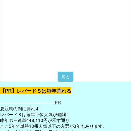
戻る
【PR】レパードＳは毎年荒れる
─────────────────PR
夏競馬の例に漏れず
レパードＳは毎年下位人気が健闘！
昨年の三連単448,110円が示す通り
ここ5年で単勝10番人気以下の入選が3年もあります。