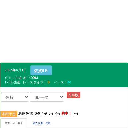
2026年6月1日
佐賀6Ｒ
Ｃ１－９組 右1400Ｍ
17:50発走 レースタイプ：
Ｄ
ペース：
Ｍ
ADV版
馬連 9-10 6-9 1-9 5-9 4-9
的中！
7-9
本紙予想
指数・印・騎手
過去３走・馬柱