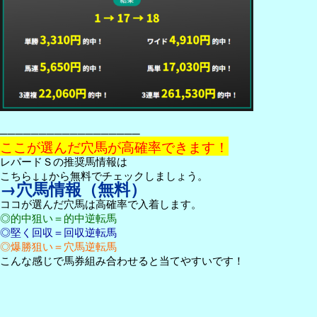
──────────────────
ここが選んだ穴馬が高確率できます！
レパードＳの推奨馬情報は
こちら↓↓から無料でチェックしましょう。
→穴馬情報（無料）
ココが選んだ穴馬は高確率で入着します。
◎的中狙い＝的中逆転馬
◎堅く回収＝回収逆転馬
◎爆勝狙い＝穴馬逆転馬
こんな感じで馬券組み合わせると当てやすいです！