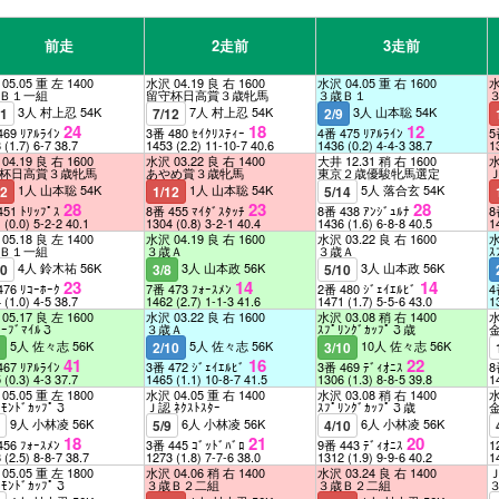
前走
2走前
3走前
05.05 重 左 1400
水沢 04.19 良 右 1600
水沢 04.05 重 右 1600
水
Ｂ１一組
留守杯日高賞３歳牝馬
３歳Ｂ１
3人 村上忍 54K
7人 村上忍 54K
3人 山本聡 54K
11
7/12
2/9
24
18
12
469 ﾘｱﾙﾗｲﾝ
3番 480 ｾｲｸﾘｽﾃｨｰ
4番 475 ﾘｱﾙﾗｲﾝ
5
8
(1.7)
6-7
38.7
1453
(2.2)
11-10-7
40.6
1436
(0.2)
4-4-3
38.7
1
04.19 良 右 1600
水沢 03.22 良 右 1400
大井 12.31 稍 右 1600
水
杯日高賞３歳牝馬
あやめ賞３歳牝馬
東京２歳優駿牝馬選定
1人 山本聡 54K
1人 山本聡 54K
5人 落合玄 54K
12
1/12
5/14
28
23
28
451 ﾄﾘｯﾌﾟｽ
8番 455 ﾏｲﾀﾞｽﾀｯﾁ
8番 438 ｱﾝｼﾞｭﾙﾅ
8
1
(0.0)
5-2-2
40.1
1304
(0.8)
3-2-1
40.4
1436
(1.6)
6-8-8
40.5
1
05.18 良 左 1400
水沢 04.19 良 右 1600
水沢 03.22 良 右 1600
水
Ｂ１一組
３歳Ａ
３歳Ａ
ｽ
4人 鈴木祐 56K
3人 山本政 56K
3人 山本政 56K
10
3/8
5/10
23
14
14
476 ﾘｺｰﾎｰｸ
7番 473 ﾌｫｰｽﾒﾝ
2番 480 ｼﾞｪｲｴﾙﾋﾞ
4
4
(1.0)
4-5
38.7
1462
(2.7)
1-1-3
41.6
1471
(1.7)
5-5-6
43.0
1
05.17 良 左 1600
水沢 03.22 良 右 1600
水沢 03.08 稍 右 1400
水
ﾄｰﾌﾞﾏｲﾙ３
３歳Ａ
ｽﾌﾟﾘﾝｸﾞｶｯﾌﾟ３歳
5人 佐々志 56K
5人 佐々志 56K
10人 佐々志 56K
9
2/10
3/10
41
16
22
467 ﾘｱﾙﾗｲﾝ
3番 472 ｼﾞｪｲｴﾙﾋﾞ
3番 469 ﾃﾞｨｵﾆｽ
8
5
(0.3)
4-3
37.7
1465
(1.1)
10-8-7
41.5
1306
(1.3)
8-8-5
39.8
1
05.05 重 左 1800
水沢 04.05 重 右 1400
水沢 03.08 稍 右 1400
水
ﾔﾓﾝﾄﾞｶｯﾌﾟ３
Ｊ認 ﾈｸｽﾄｽﾀｰ
ｽﾌﾟﾘﾝｸﾞｶｯﾌﾟ３歳
9人 小林凌 56K
6人 小林凌 56K
6人 小林凌 56K
9
5/9
4/10
18
21
20
456 ﾌｫｰｽﾒﾝ
3番 445 ｺﾞｯﾄﾞﾊﾞﾛ
9番 443 ﾃﾞｨｵﾆｽ
1
8
(2.5)
8-8-7
38.7
1273
(1.8)
7-7-6
38.0
1312
(1.9)
9-9-6
40.2
1
05.05 重 左 1800
水沢 04.06 稍 右 1400
水沢 03.24 良 右 1400
Ｊ
ﾔﾓﾝﾄﾞｶｯﾌﾟ３
３歳Ｂ２二組
３歳Ｂ２二組