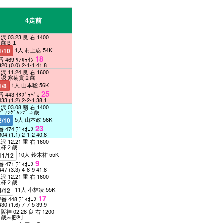
4走前
沢 03.23 良 右 1400
３歳Ｂ１
1人 村上忍 54K
1/10
18
番 469 ﾘｱﾙﾗｲﾝ
320
(0.0)
2-1-1
41.8
沢 11.24 良 右 1600
Ｊ認 寒菊賞２歳
1人 山本聡 56K
1/8
25
番 443 ｲﾀｽﾞﾗﾍﾞｶ
433
(1.2)
2-2-1
38.1
沢 03.08 稍 右 1400
ﾌﾟﾘﾝｸﾞｶｯﾌﾟ３歳
5人 山本政 56K
2/10
23
番 474 ﾃﾞｨｵﾆｽ
304
(1.1)
2-1-2
40.8
沢 12.21 重 右 1600
金杯２歳
10人 鈴木祐 55K
11/12
9
番 471 ﾃﾞｨｵﾆｽ
447
(3.3)
4-8-9
41.8
沢 12.21 重 右 1600
金杯２歳
11人 小林凌 55K
4/12
17
2番 448 ﾃﾞｨｵﾆｽ
430
(1.6)
7-7-5
39.9
阪神 02.28 良 右 1200
３歳未勝利