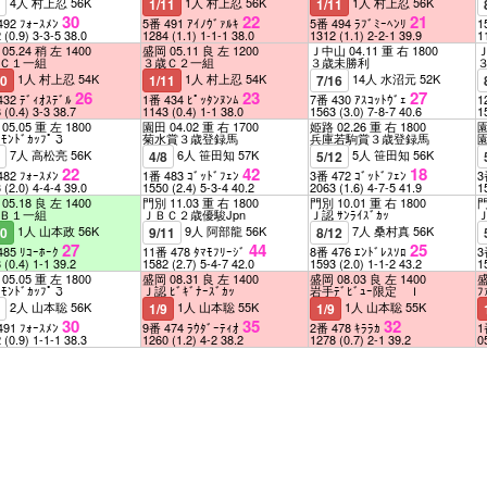
4人 村上忍 56K
1人 村上忍 56K
1人 村上忍 56K
9
1/11
1/11
30
22
21
492 ﾌｫｰｽﾒﾝ
5番 491 ｱｲﾉｳﾞｧﾙｷ
5番 494 ﾗﾌﾞﾐｰﾍﾝﾘ
1
2
(0.9)
3-3-5
38.0
1284
(1.1)
1-1-1
38.0
1312
(1.1)
2-2-1
39.9
1
05.24 稍 左 1400
盛岡 05.11 良 左 1200
Ｊ中山 04.11 重 右 1800
Ｊ
Ｃ１一組
３歳Ｃ２一組
３歳未勝利
1人 村上忍 54K
1人 村上忍 54K
14人 水沼元 52K
10
1/11
7/16
26
23
27
432 ﾃﾞｨｵｽﾃﾞﾙ
1番 434 ﾋﾟｯﾀﾝﾇﾝﾑ
7番 430 ｱｽｺｯﾄｳﾞｪ
1
8
(0.4)
3-3
38.7
1143
(0.4)
1-1
38.0
1563
(3.0)
7-8-7
40.6
1
05.05 重 左 1800
園田 04.02 重 右 1700
姫路 02.26 重 右 1800
園
ﾔﾓﾝﾄﾞｶｯﾌﾟ３
菊水賞３歳登録馬
兵庫若駒賞３歳登録馬
園
7人 高松亮 56K
6人 笹田知 57K
5人 笹田知 56K
9
4/8
5/12
22
42
18
482 ﾌｫｰｽﾒﾝ
1番 483 ｺﾞｯﾄﾞﾌｪﾝ
3番 472 ｺﾞｯﾄﾞﾌｪﾝ
3
3
(2.0)
4-4-4
39.0
1550
(2.4)
5-3-4
40.2
2063
(1.6)
4-7-5
41.9
1
05.18 良 左 1400
門別 11.03 重 右 1800
門別 10.01 重 右 1800
門
Ｂ１一組
ＪＢＣ２歳優駿Jpn
Ｊ認 ｻﾝﾗｲｽﾞｶｯ
Ｊ
1人 山本政 56K
9人 阿部龍 56K
7人 桑村真 56K
10
9/11
8/12
27
44
25
485 ﾘｺｰﾎｰｸ
11番 478 ﾀﾏﾓﾌﾘｰｼﾞ
8番 476 ｴﾝﾄﾞﾚｽｿﾛ
3
8
(0.4)
1-1
39.2
1582
(2.7)
5-4-7
42.0
1593
(2.0)
1-1-2
43.2
1
05.05 重 左 1800
盛岡 08.31 良 左 1400
盛岡 08.03 良 左 1400
盛
ﾔﾓﾝﾄﾞｶｯﾌﾟ３
Ｊ認 ﾋﾞｷﾞﾅｰｽﾞｶｯ
岩手ﾃﾞﾋﾞｭｰ限定 Ｉ
ﾌ
2人 山本聡 56K
1人 山本聡 55K
1人 山本聡 55K
9
1/9
1/9
30
35
32
491 ﾌｫｰｽﾒﾝ
9番 474 ﾗｳﾀﾞｰﾃｨｵ
2番 478 ｷﾗﾗｶ
1
2
(0.9)
1-1-1
38.3
1260
(1.2)
4-2
38.2
1278
(0.7)
2-1
39.2
0