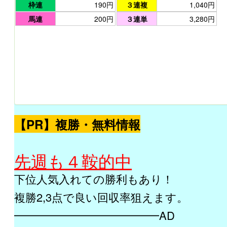
枠連
190円
３連複
1,040円
馬連
200円
３連単
3,280円
【PR】複勝・無料情報
先週も４鞍的中
下位人気入れての勝利もあり！
複勝2,3点で良い回収率狙えます。
━━━━━━━━━━━━━AD