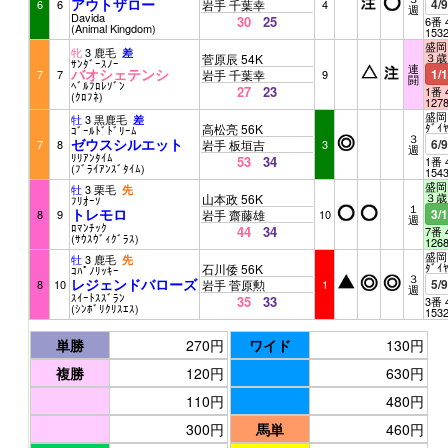
アウトザロー
4/
6
6
岩手 千葉幸
4
週
Davida
30
25
6番 
(Animal Kingdom)
153
盛岡 
牝
3 鹿毛
差
３歳
菅原辰 54K
ｻﾝﾀﾞｰｽﾉｰ
連
バオシェテンシ
1/
7
7
岩手 千葉幸
9
闘
ﾍﾞﾙﾌﾛﾚｿﾞﾝ
27
23
1番 
(ｸﾛﾌﾈ)
127
盛岡 
牡
3 黒鹿毛
差
ﾀﾞｲ
高松亮 56K
ｺﾞｰﾙﾄﾞﾄﾞﾘｰﾑ
３
ゼウスシルエット
6/
7
8
岩手 板垣吉
3
週
ﾘﾘｱﾝﾀｲﾑ
53
34
1番 
(ﾌﾞﾗｲｱﾝｽﾞﾀｲﾑ)
154
盛岡 
牡
3 栗毛
先
３歳
山本政 56K
ﾌﾘｵｰｿ
１
トレモロ
3/
8
9
岩手 齋藤雄
10
週
ﾛﾏﾝﾁｯｸ
44
34
7番 
(ｻｳｽｳﾞｨｸﾞﾗｽ)
126
盛岡 
牡
3 鹿毛
先
ﾀﾞｲ
石川倭 56K
ｺﾊﾟﾉﾘｯｷｰ
３
レジェンドバローズ
5/
8
10
岩手 菅原勲
1
週
ｽｲｰﾄｽｽﾞﾗﾝ
35
33
3番 
(ｼﾝﾎﾞﾘｸﾘｽｴｽ)
153
単勝
270円
ワイド
130円
複勝
120円
630円
110円
480円
300円
馬単
460円