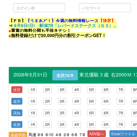
ロ
パ
グ
ス
イ
ワ
ン
ー
ID
ド
【ＰＲ】
【うまあど！】今週の無料情報レース
【決定】
⇒
8月9日(日) 新潟7R「レパードステークス（Ｇ３）」
※
重賞の無料公開も手抜きナシ！
※
無料登録だけで20,000円分の割引クーポンGET！
2026年5月31日
東北優駿３歳 右2000Ｍ 
水沢10Ｒ
水沢
1R
2R
3R
4R
5R
6R
7R
8
金沢
1R
2R
3R
4R
5R
6R
7R
8
高知
1R
2R
3R
4R
5R
6R
7R
8
佐賀
1R
2R
3R
4R
5R
6R
7R
8
ADV版へ
Excelファイル
馬連 8-9 8-10 4-8 2-8 6-8 7-8
本紙予想