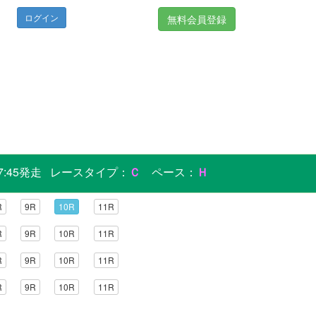
無料会員登録
17:45発走 レースタイプ：
Ｃ
ペース：
Ｈ
R
9R
10R
11R
R
9R
10R
11R
R
9R
10R
11R
R
9R
10R
11R