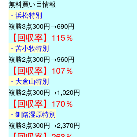
無料買い目情報
・浜松特別
複勝3点300円→690円
【回収率】115％
・苫小牧特別
複勝2点300円→960円
【回収率】107％
・大倉山特別
複勝2点300円→1,020円
【回収率】170％
・釧路湿原特別
複勝3点300円→2,370円
【回収率】263％