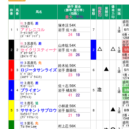
騎手 厩舎
爆
指
展
枠
馬
（勝率-連対率）
着
発
間
数
馬名
開
番
番
（指数）
順
力
隔
印
印
最大
平均
印
盛岡 
牝
3 鹿毛
差
３歳
塚本涼 54K
ﾏｸﾏﾎﾝ
３
アドレニコル
6/
1
1
岩手 佐々由
7
週
ﾄｰｾﾝﾌﾙｳﾞｨｱ
24
18
6番 
(ｺﾞｰﾙﾄﾞｼｯﾌﾟ)
126
水沢 
牝
3 黒鹿毛
差
留守
山本聡 54K
ﾀﾘｽﾏﾆｯｸ
５
セイクリスティーナ
1/
2
2
岩手 佐々由
2
週
ｸﾞﾛﾜｰﾙﾎﾟﾝ
28
26
6番 
(ｵﾙﾌｪｰｳﾞﾙ)
143
盛岡 
牡
3 黒鹿毛
先
３歳
鈴木祐 56K
ﾎｯｺｰﾀﾙﾏｴ
１
ロジータサンライズ
5/
3
3
岩手 齋藤雄
6
週
ﾋﾞﾊﾞｴﾙﾌ
23
19
1番 
(ｺﾛﾅﾄﾞｽﾞｸｴｽﾄ)
127
盛岡 
牡
3 鹿毛
差
ｲｰﾊ
佐々志 56K
ｻﾝﾀﾞｰｽﾉｰ
１
ブライオン
3/
4
4
岩手 橘友和
5
週
ﾘﾊﾞﾃｨｰﾍﾞﾙ
41
22
9番 
(ｱｻﾃｨｽ)
139
盛岡 
牡
3 鹿毛
追
ﾀﾞｲ
小林凌 56K
ｹｰﾌﾟﾌﾞﾗﾝｺ
３
ササキントサブロウ
8/
5
5
岩手 飯田弘
8
週
ｷｮｳｴｲﾌﾞﾘｯﾂ
21
19
2番 
(ｱﾄﾞﾏｲﾔﾑｰﾝ)
154
盛岡 
牡
3 栗毛
先
ﾀﾞｲ
村上忍 56K
Tiz the Law
３