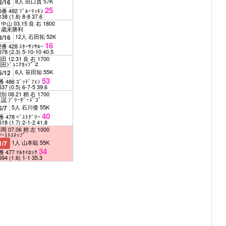
8人 田口貫 57K
8/16
25
5番 492 ﾌﾞﾙｰﾏｯｷﾝ
138
(1.8)
8-8
37.6
中山 03.15 良 右 1800
３歳未勝利
12人 石田拓 52K
8/16
16
2番 428 ｽﾀｰｻﾝｻﾙｰ
578
(2.3)
5-10-10
40.5
田 12.31 良 右 1700
田ｼﾞｭﾆｱｶｯﾌﾟ２
6人 笹田知 55K
5/12
53
番 486 ｺﾞｯﾄﾞﾌｪﾝ
537
(0.5)
6-7-5
39.6
別 08.21 稍 右 1700
認 ﾌﾞﾘｰﾀﾞｰｽﾞｺﾞ
5人 石川倭 55K
5/7
40
番 478 ﾍﾞｽﾄｸﾞﾘｰ
518
(1.7)
2-1-2
41.8
岡 07.06 稍 左 1000
ｧｰｽﾄｽﾃｯﾌﾟ
1人 山本聡 55K
1/7
34
番 477 ﾏﾙｹｲﾛｯｸ
594
(1.6)
1-1
35.3