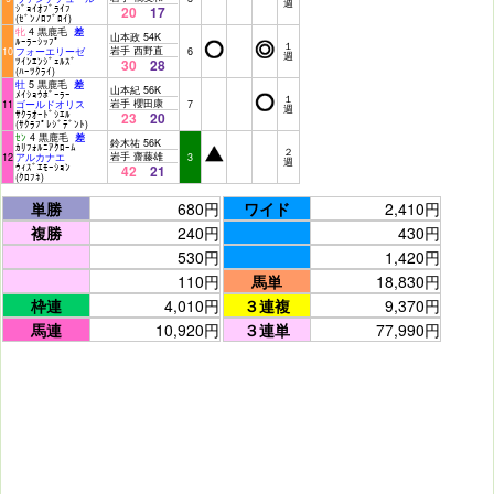
週
ｼﾞｮｲｵﾌﾞﾗｲﾌ
20
17
(ｾﾞﾝﾉﾛﾌﾞﾛｲ)
牝
4 黒鹿毛
差
山本政 54K
ﾙｰﾗｰｼｯﾌﾟ
１
岩手 西野直
10
フォーエリーゼ
6
週
ﾂｲﾝｴﾝｼﾞｪﾙｽﾞ
30
28
(ﾊｰﾂｸﾗｲ)
牡
5 黒鹿毛
差
山本紀 56K
ﾒｲｼｮｳﾎﾞｰﾗｰ
１
岩手 櫻田康
11
ゴールドオリス
7
週
ｻｸﾗｵｰﾄﾞｼｴﾙ
23
20
(ｻｸﾗﾌﾟﾚｼﾞﾃﾞﾝﾄ)
ｾﾝ
4 黒鹿毛
差
鈴木祐 56K
ｶﾘﾌｫﾙﾆｱｸﾛｰﾑ
２
岩手 齋藤雄
12
アルカナエ
3
週
ｳｨｽﾞｴﾓｰｼｮﾝ
42
21
(ｸﾛﾌﾈ)
単勝
680円
ワイド
2,410円
複勝
240円
430円
530円
1,420円
110円
馬単
18,830円
枠連
4,010円
３連複
9,370円
馬連
10,920円
３連単
77,990円