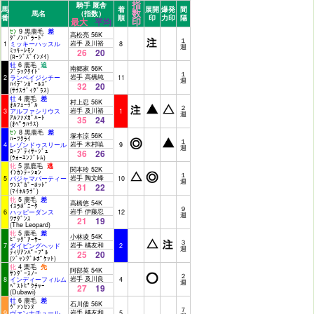
指
騎手 厩舎
馬
着
展開
爆発
間
数
馬名
（指数）
番
順
印
力印
隔
印
最大
平均
ｾﾝ
9 黒鹿毛
差
高松亮 56K
ﾀﾞﾉﾝﾊﾞﾗｰﾄﾞ
１
岩手 及川裕
1
ミッキーハッスル
8
週
ﾐｯｷｰﾚﾓﾝ
26
20
(ﾛｰｼﾞｽﾞｲﾝﾒｲ)
牡
6 鹿毛
追
南郷家 56K
ﾌﾞﾗｯｸﾀｲﾄﾞ
１
岩手 高橋純
2
ランペイジシチー
11
週
ﾊｲﾃﾞﾝｶﾞｰﾙｽﾞ
32
20
(ｻｳｽｳﾞｨｸﾞﾗｽ)
牡
4 鹿毛
差
村上忍 56K
ｵﾙﾌｪｰｳﾞﾙ
２
岩手 及川裕
3
アルファシリウス
1
週
ｱﾙﾌｧﾒｶﾞﾊｰﾄ
35
24
(ｵﾍﾟﾗﾊｳｽ)
ｾﾝ
8 黒鹿毛
差
塚本涼 56K
ﾊｰﾂｸﾗｲ
１
岩手 木村暁
4
レゾンドゥスリール
9
週
ﾛｰﾌﾞﾃｨｻｰｼﾞｭ
36
26
(ｳｫｰｴﾝﾌﾞﾚﾑ)
牝
5 黒鹿毛
逃
関本玲 52K
ｲﾝｶﾝﾃｰｼｮﾝ
１
岩手 陶文峰
5
パジャマパーティー
10
週
ﾜﾝｽﾞｶﾞｰﾎｯﾄﾞ
31
22
(ﾏｲﾈﾙﾗｳﾞ)
牝
5 鹿毛
差
高橋悠 54K
ｲｽﾗﾎﾞﾆｰﾀ
９
岩手 伊藤忍
6
ハッピーダンス
12
週
ﾜﾅﾀﾞﾝｽ
21
19
(The Leopard)
牝
5 鹿毛
差
小林凌 54K
ﾋﾞｯｸﾞｱｰｻｰ
３
岩手 橘友和
7
ダイビングヘッド
2
週
ﾃｨﾘｱﾝﾊﾟｰﾌﾟﾙ
25
20
(ｼﾞｬﾝｸﾞﾙﾎﾟｹｯﾄ)
牝
4 栗毛
先
阿部英 54K
ｻﾝﾀﾞｰｽﾉｰ
２
岩手 及川良
8
インディーフィルム
4
週
ﾍﾞｽﾄﾋﾟｸﾁｬｰ
27
19
(Dubawi)
牡
6 鹿毛
差
石川倭 56K
ｳﾞｧﾝｾﾝﾇ
７
岩手 橘友和
9
ヴァンナチュール
5