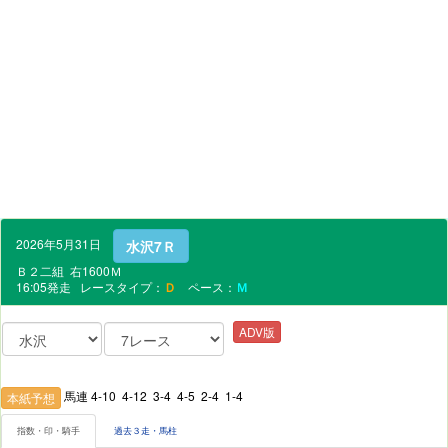
2026年5月31日
水沢7Ｒ
Ｂ２二組 右1600Ｍ
16:05発走 レースタイプ：
Ｄ
ペース：
Ｍ
ADV版
馬連 4-10 4-12 3-4 4-5 2-4 1-4
本紙予想
指数・印・騎手
過去３走・馬柱