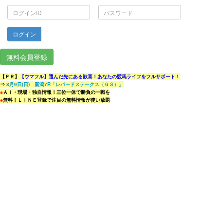
ロ
パ
グ
ス
イ
ワ
ン
ー
ID
ド
無料会員登録
【ＰＲ】
【ウマフル】選んだ先にある歓喜！あなたの競馬ライフをフルサポート！
⇒
8月9日(日) 新潟7R「レパードステークス（Ｇ３）」
※
ＡＩ・現場・独自情報！三位一体で勝負の一戦を
※
無料！ＬＩＮＥ登録で注目の無料情報が使い放題