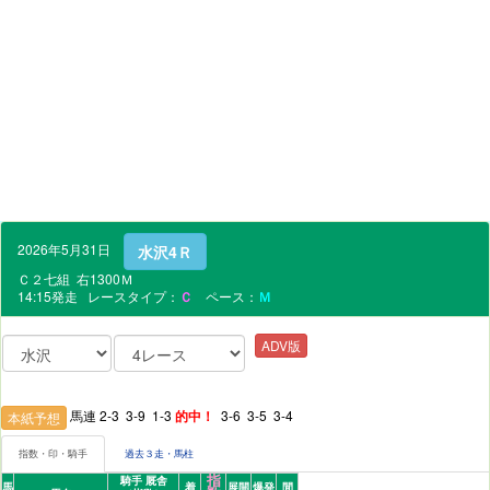
2026年5月31日
水沢4Ｒ
Ｃ２七組 右1300Ｍ
14:15発走 レースタイプ：
Ｃ
ペース：
Ｍ
ADV版
馬連 2-3 3-9 1-3
的中！
3-6 3-5 3-4
本紙予想
指数・印・騎手
過去３走・馬柱
指
騎手 厩舎
馬
着
展開
爆発
間