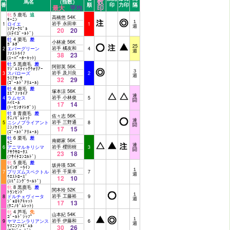
数
馬名
（指数）
番
順
印
力印
隔
印
最大
平均
牝
5 鹿毛
追
高橋悠 54K
ﾓｰﾆﾝ
１
岩手 永田幸
1
ロイエ
1
週
ｼｱﾇｰｸﾋﾞﾙ
20
20
(ｽﾃｲｺﾞｰﾙﾄﾞ)
牡
4 栗毛
差
小林凌 56K
ｶﾞﾙﾎﾞ
25
岩手 橘友和
2
エバーグリーン
4
週
ﾌｧｽﾄﾗｲﾌ
38
23
(ｽｰﾊﾟｰﾎｰﾈｯﾄ)
牡
5 黒鹿毛
差
阿部英 56K
ﾏｼﾞｪｽﾃｨｯｸｳｫﾘｱｰ
３
岩手 及川良
3
スパローズ
2
週
ﾗﾐｱｶｰｻ
32
29
(ｺﾞｰﾙﾄﾞｱﾘｭｰﾙ)
牡
4 鹿毛
差
塚本涼 56K
ｴﾋﾟﾌｧﾈｲｱ
連
岩手 小林俊
4
ラムセス
5
闘
ﾊｲﾋｰﾙ
17
14
(ﾄｰｾﾝﾎﾏﾚﾎﾞｼ)
牡
8 青鹿毛
差
佐々志 56K
ﾀﾆﾉｷﾞﾑﾚｯﾄ
連
岩手 三野通
5
ニシノブライアント
8
闘
ﾆｼﾉｹｲﾄ
17
15
(ｺﾞｰﾙﾄﾞｱﾘｭｰﾙ)
牡
6 栗毛
差
南郷家 56K
ﾗﾆ
連
岩手 櫻田樹
6
アニマルキリシマ
3
闘
ｱｻｸｻﾛｰﾀｽ
23
18
(ﾌｻｲﾁｺﾝｺﾙﾄﾞ)
牝
5 鹿毛
差
坂井瑛 53K
ﾚｲﾝﾎﾞｰﾗｲﾝ
１
岩手 千葉幸
7
プリズムスペクトル
7
週
ｳｴｽﾄﾛｰｽﾞ
12
10
(ｽﾋﾟﾆﾝｸﾞﾜｰﾙﾄﾞ)
牝
8 黒鹿毛
差
関本玲 52K
ﾄﾗﾝｾﾝﾄﾞ
１
岩手 工藤裕
8
ドルチェヴィータ
9
週
ｼﾞｮﾛｷｱｷｬｯﾄ
17
13
(ﾀﾆﾉｷﾞﾑﾚｯﾄ)
牝
4 芦毛
先
山本紀 54K
ｺﾞｰﾙﾄﾞｼｯﾌﾟ
１
岩手 伊藤和
9
ヤマニンラリアンス
6
週
ﾔﾏﾆﾝﾌｧﾋﾞｭﾙ
30
26