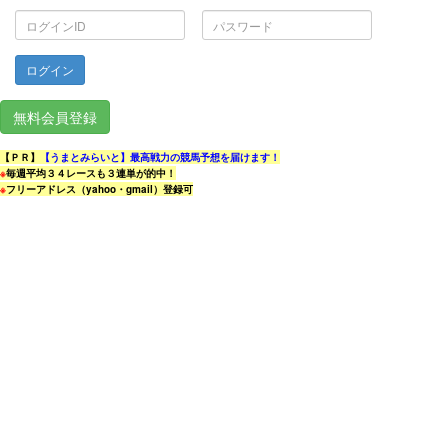
ロ
パ
グ
ス
イ
ワ
ン
ー
ID
ド
無料会員登録
【ＰＲ】
【うまとみらいと】最高戦力の競馬予想を届けます！
※
毎週平均３４レースも３連単が的中！
※
フリーアドレス（yahoo・gmail）登録可