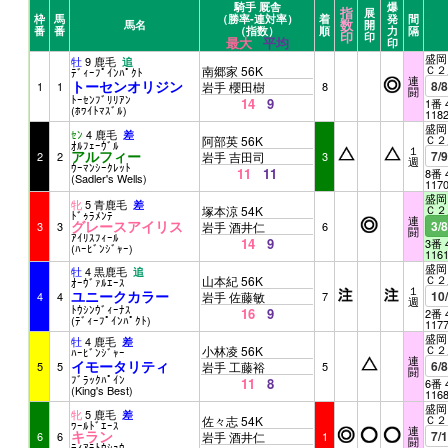
騎手 厩舎
爆
指
展
枠
馬
（勝率-連対率）
着
発
間
数
馬名
開
番
番
（指数）
順
力
隔
印
印
最大
平均
印
盛岡 
牡
9 鹿毛
追
Ｃ２
南郷家 56K
ﾃﾞｨｰﾌﾟｲﾝﾊﾟｸﾄ
連
トーセンオリジン
8/
1
1
岩手 櫻田樹
8
闘
ﾄｰｾﾝﾌﾞﾘﾘｱﾝ
14
9
1番 
(ﾎﾜｲﾄﾏｽﾞﾙ)
118
盛岡 
ｾﾝ
4 鹿毛
差
Ｃ２
阿部英 56K
ｵﾙﾌｪｰｳﾞﾙ
１
アルフィー
7/
2
2
岩手 吉田司
3
週
ｳｰﾏﾝｼｰｸﾚｯﾄ
11
11
8番 
(Sadler's Wells)
117
盛岡 
牝
5 青鹿毛
差
Ｃ２
塚本涼 54K
ﾄﾞｩﾗﾒﾝﾃ
連
グレースアイリス
3/
3
3
岩手 酒井仁
6
闘
ｱｲﾘｽﾌｨｰﾙ
14
9
3番 
(ﾊｰﾋﾞﾝｼﾞｬｰ)
116
盛岡 
牡
4 黒鹿毛
追
Ｃ２
山本紀 56K
ｵｰｳﾞｧﾙｴｰｽ
１
ユニークカラー
10
4
4
岩手 佐藤敏
7
週
ﾄｳｼﾝｳﾞｨｰﾅｽ
16
9
2番 
(ﾃﾞｨｰﾌﾟｲﾝﾊﾟｸﾄ)
117
盛岡 
牡
4 鹿毛
差
Ｃ２
小林凌 56K
ﾊｰﾋﾞﾝｼﾞｬｰ
連
イモータリティ
6/
5
5
岩手 工藤裕
5
闘
ﾌﾞﾗｯｸﾊﾟｲﾝ
11
8
6番 
(King's Best)
116
盛岡 
牝
5 鹿毛
差
Ｃ２
佐々志 54K
ﾜｰﾙﾄﾞｴｰｽ
連
キラン
7/
6
6
岩手 酒井仁
1
闘
ﾃｨｱﾗﾄｳｼｮｳ