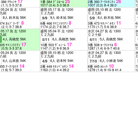
17
25
26
 386 ｸｳｪﾝﾔ
1番 384 ﾃﾞｽﾛｰﾙ
2番 390 ｱｰｸｴﾀﾆﾃｨ
7
8
(1.1)
5-5
37.8
1017
(0.4)
3-3
36.9
1007
(0.2)
8-4
36.0
1
05.24 良 左 1200
盛岡 05.17 良 左 1200
盛岡 05.10 稍 左 1200
盛
九組
Ｃ２九組
Ｃ２九組
8人 鈴木祐 56K
9人 鈴木祐 56K
8人 鈴木祐 56K
8
9/9
5/9
8
8
11
474 ｵﾑﾌﾞﾗｰｳﾞ
6番 466 ﾔﾏﾆﾝﾗﾘｱﾝ
3番 473 ｷﾀﾉﾍﾞﾙﾓﾝ
4
3
(2.1)
5-7
38.8
1174
(2.2)
7-8
38.7
1170
(1.7)
5-6
38.9
1
05.17 良 左 1200
盛岡 05.04 不 左 1200
水沢 04.27 良 右 1300
水
九組
Ｃ２九組
Ｃ２十組
4人 高橋悠 56K
6人 高橋悠 56K
5人 高橋悠 56K
9
5/11
4/11
17
17
6
505 ﾔﾏﾆﾝﾗﾘｱﾝ
10番 503 ｳﾞｪﾆｰﾚ
3番 508 ｶｰｸｽﾏｲﾙ
8
7
(0.5)
3-3
37.8
1147
(1.2)
9-9
36.9
1287
(1.4)
6-9-7
40.6
1
05.24 良 左 1200
盛岡 05.10 稍 左 1200
水沢 04.27 良 右 1300
水
八組
Ｃ２九組
Ｃ２九組
6人 山本政 54K
6人 岩本怜 54K
6人 小林凌 54K
8
4/9
7/10
14
14
10
455 ｱｰｸﾌﾛﾘﾅ
2番 449 ｷﾀﾉﾍﾞﾙﾓﾝ
8番 445 ﾙﾚｯﾄ
7
1
(1.8)
5-7
39.0
1163
(1.0)
4-4
39.2
1278
(1.4)
9-10-8
41.4
1