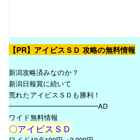
【PR】アイビスＳＤ 攻略の無料情報
新潟攻略済みなのか？
新潟日報賞に続いて
荒れたアイビスＳＤも勝利！
━━━━━━━━━━━━━AD
ワイド無料情報
〇アイビスＳＤ
ワイド10点100円→2,000円