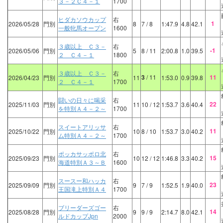
３－２Ｃ４－１
1700
ヒダカソウカップ
右
1
2026/05/28
門別
8
7
/ 8
1:47.9
4.8
42.1
一般牝馬オープン
1600
３歳以上 Ｃ３－
右
-1
2026/05/06
門別
5
8
/ 11
2:00.8
1.0
39.5
２ Ｃ４－１
1800
３歳以上 Ｃ３－
右
3
/ 11
11
2026/04/23
門別
11
1:53.0
0.9
39.8
２ Ｃ４－１
1700
闘いの日々に喝采
右
22
2025/11/03
門別
11
10
/ 12
1:53.7
3.6
40.4
を特別Ａ４－２～
1700
スイートアリッサ
右
11
2025/10/22
門別
10
8
/ 10
1:53.7
3.0
40.2
ム特別Ａ４－２～
1700
ポッカサッポロ北
右
15
2025/09/23
門別
10
12
/ 12
1:46.8
3.3
40.2
海道特別Ａ３～Ｂ
1600
スースー和ハッカ
右
23
2025/09/09
門別
9
7
/ 9
1:52.5
1.9
40.0
王国滝上特別Ａ４
1700
ブリーダーズゴー
右
14
2025/08/28
門別
9
9
/ 9
2:14.7
8.0
42.1
ルドカップJpn
2000