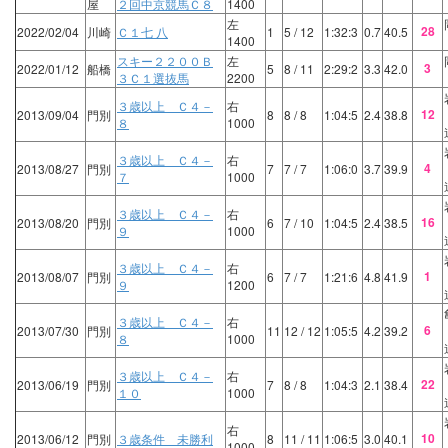
屋
２回中京競馬Ｃ８
1400
左
28
2022/02/04
川崎
Ｃ１七 八
1
5
/ 12
1:32:3
0.7
40.5
1400
スキー２２００Ｂ
左
3
2022/01/12
船橋
5
8
/ 11
2:29:2
3.3
42.0
３Ｃ１選抜馬
2200
３歳以上 Ｃ４－
右
12
2013/09/04
門別
8
8
/ 8
1:04:5
2.4
38.8
８
1000
３歳以上 Ｃ４－
右
4
2013/08/27
門別
7
7
/ 7
1:06:0
3.7
39.9
７
1000
３歳以上 Ｃ４－
右
16
2013/08/20
門別
6
7
/ 10
1:04:5
2.4
38.5
９
1000
３歳以上 Ｃ４－
右
1
2013/08/07
門別
6
7
/ 7
1:21:6
4.8
41.9
９
1200
３歳以上 Ｃ４－
右
6
2013/07/30
門別
11
12
/ 12
1:05:5
4.2
39.2
８
1000
３歳以上 Ｃ４－
右
22
2013/06/19
門別
7
8
/ 8
1:04:3
2.1
38.4
１０
1000
右
10
2013/06/12
門別
３歳条件 未勝利
8
11
/ 11
1:06:5
3.0
40.1
1000