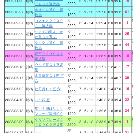
19
2023/11/30
船橋
3
2
/ 12
2:27.7
0.9
39.6
００Ｃ１選抜馬
2200
ホオジロ賞Ｃ１選
左
61
2023/10/27
船橋
5
2
/ 12
1:57.0
0.3
39.2
抜馬
1800
コスモス２２００
左
-1
2023/09/27
船橋
6
4
/ 14
2:29.4
2.0
39.0
Ｃ１選抜馬
2200
なまずの里よしか
左
25
2023/08/29
浦和
6
7
/ 11
1:30.6
3.0
38.0
わ賞Ｃ１五 六
1400
クルクマ賞Ｃ１選
左
44
2023/08/07
船橋
6
7
/ 13
1:57.8
1.7
40.3
抜馬
1800
夏至２２００Ｃ１
左
16
2023/06/20
船橋
5
1
/ 10
2:28.9
0.0
39.5
選抜馬
2200
ウルド賞Ｃ１選定
左
17
2023/06/13
川崎
8
6
/ 13
2:17.1
1.2
41.1
馬
2000
金魚草賞Ｃ１四 五
左
39
2023/05/17
川崎
10
7
/ 14
1:39.5
1.3
40.7
六
1500
左
16
2023/05/02
船橋
牡丹賞Ｃ１五 六
7
6
/ 12
1:40.0
1.4
37.6
1500
左
22
2023/04/10
船橋
Ｃ１四 五
6
7
/ 11
1:40.2
2.3
39.4
1500
馬い！卵はサンサ
左
34
2023/03/13
船橋
6
5
/ 12
1:39.6
1.0
38.0
ンエッグ津田沼Ｃ
1500
クリソプレーズ２
左
-1
2023/02/09
船橋
3
3
/ 12
2:33.9
0.7
39.9
２００Ｃ２選抜馬
2200
左
21
2023/01/17
船橋
Ｃ２一
4
7
/ 13
1:48.6
2.1
39.9