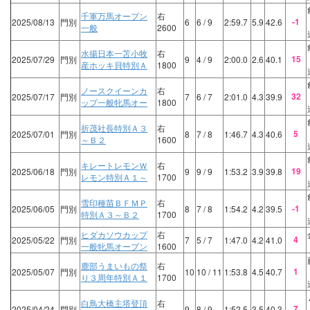
千軍万馬オープン
右
-1
2025/08/13
門別
6
6
/ 9
2:59.7
5.9
42.6
一般
2600
水揚日本一苫小牧
右
15
2025/07/29
門別
9
4
/ 9
2:00.0
2.6
40.1
産ホッキ貝特別Ａ
1800
ノースクイーンカ
右
32
2025/07/17
門別
7
6
/ 7
2:01.0
4.3
39.9
ップ一般牝馬オー
1800
折茂社長特別Ａ３
右
5
2025/07/01
門別
8
7
/ 8
1:46.7
4.3
40.6
～Ｂ２
1600
キレートレモンＷ
右
19
2025/06/18
門別
9
9
/ 9
1:53.2
3.9
39.8
レモン特別Ａ１～
1700
雪印種苗ＢＦＭＰ
右
-1
2025/06/05
門別
8
7
/ 8
1:54.2
4.2
39.5
特別Ａ３～Ｂ２
1700
ヒダカソウカップ
右
4
2025/05/22
門別
7
5
/ 7
1:47.0
4.2
41.0
一般牝馬オープン
1600
鹿部うまいもの祭
右
1
2025/05/07
門別
10
10
/ 11
1:53.8
4.5
40.7
り３周年特別Ａ１
1700
白鳥大橋主塔登頂
右
7
2025/04/24
門別
9
8
/ 9
1:52.5
3.5
40.3