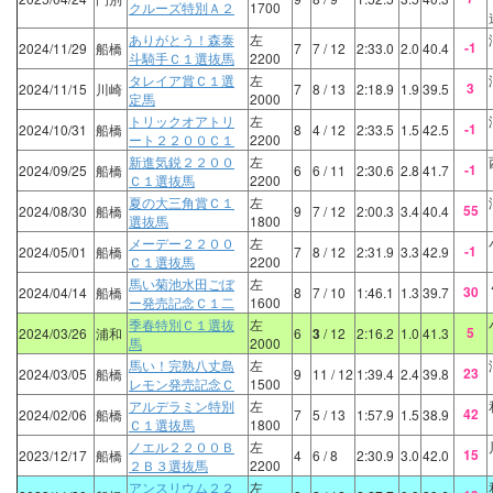
クルーズ特別Ａ２
1700
ありがとう！森泰
左
-1
2024/11/29
船橋
7
7
/ 12
2:33.0
2.0
40.4
斗騎手Ｃ１選抜馬
2200
タレイア賞Ｃ１選
左
3
2024/11/15
川崎
7
8
/ 13
2:18.9
1.9
39.5
定馬
2000
トリックオアトリ
左
-1
2024/10/31
船橋
8
4
/ 12
2:33.5
1.5
42.5
ート２２００Ｃ１
2200
新進気鋭２２００
左
-1
2024/09/25
船橋
6
6
/ 11
2:30.6
2.8
41.7
Ｃ１選抜馬
2200
夏の大三角賞Ｃ１
左
55
2024/08/30
船橋
9
7
/ 12
2:00.3
3.4
40.4
選抜馬
1800
メーデー２２００
左
-1
2024/05/01
船橋
7
8
/ 12
2:31.9
3.3
42.9
Ｃ１選抜馬
2200
馬い菊池水田ごぼ
左
30
2024/04/14
船橋
8
7
/ 10
1:46.1
1.3
39.7
ー発売記念Ｃ１二
1600
季春特別Ｃ１選抜
左
5
2024/03/26
浦和
6
3
/ 12
2:16.2
1.0
41.3
馬
2000
馬い！完熟八丈島
左
23
2024/03/05
船橋
9
11
/ 12
1:39.4
2.4
39.8
レモン発売記念Ｃ
1500
アルデラミン特別
左
42
2024/02/06
船橋
7
5
/ 13
1:57.9
1.5
38.9
Ｃ１選抜馬
1800
ノエル２２００Ｂ
左
15
2023/12/17
船橋
4
6
/ 8
2:30.9
3.0
42.0
２Ｂ３選抜馬
2200
アンスリウム２２
左