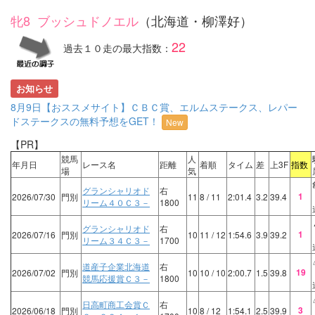
牝8 ブッシュドノエル
（北海道・柳澤好）
22
過去１０走の最大指数：
お知らせ
8月9日【おススメサイト】ＣＢＣ賞、エルムステークス、レパー
ドステークスの無料予想をGET！
New
【PR】
競馬
人
年月日
レース名
距離
着順
タイム
差
上3F
指数
場
気
グランシャリオド
右
1
2026/07/30
門別
11
8
/ 11
2:01.4
3.2
39.4
リーム４０Ｃ３－
1800
グランシャリオド
右
1
2026/07/16
門別
10
11
/ 12
1:54.6
3.9
39.2
リーム３４Ｃ３－
1700
道産子企業北海道
右
19
2026/07/02
門別
10
10
/ 10
2:00.7
1.5
39.8
競馬応援賞Ｃ３－
1800
日高町商工会賞Ｃ
右
3
2026/06/18
門別
10
8
/ 12
1:54.1
2.5
39.9