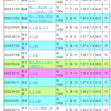
1600
馬い！男は善一ブ
左
31
2022/11/29
船橋
7
7
/ 13
1:39.3
1.6
40.6
ラック記念Ｃ１四
1500
馬い！田舎の野菜
左
28
2022/10/24
船橋
6
2
/ 8
1:40.4
0.2
40.3
食べよう記念Ｃ１
1500
左
28
2022/09/26
船橋
Ｃ１四 五 六ウ
9
8
/ 12
1:15.8
1.5
37.3
1200
名古
右
33
2022/08/19
Ｂ７組
4
4
/ 9
1:37.7
0.5
38.9
屋
1500
名古
右
24
2022/07/22
Ｃ２組
5
2
/ 12
1:37.4
1.9
40.1
屋
1500
名古
右
32
2022/07/08
Ｃ２組
3
5
/ 11
1:36.7
1.7
39.6
屋
1500
名古
煮え渕ポットホー
右
23
2022/06/24
5
3
/ 12
1:37.3
0.6
38.6
屋
ル特別Ｃ１
1500
名古
右
38
2022/05/19
Ｃ９組
2
1
/ 11
1:36.9
0.0
39.8
屋
1500
右
25
2022/05/11
笠松
Ｃ９組
1
2
/ 10
1:47.6
0.1
41.3
1600
名古
右
23
2022/04/22
Ｃ１０組
5
3
/ 12
1:39.2
1.3
40.3
屋
1500
右
16
2022/03/31
笠松
Ｃ１２組
1
2
/ 8
1:33.6
0.9
38.8
1400
名古
もうすぐ開催！第
右
25
2022/03/10
2
6
/ 12
1:34:3
0.7
40.9