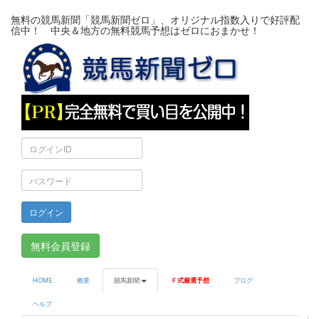
無料の競馬新聞「競馬新聞ゼロ」、オリジナル指数入りで好評配
信中！ 中央＆地方の無料競馬予想はゼロにおまかせ！
ロ
グ
イ
パ
ン
ス
ID
ワ
ー
ド
無料会員登録
HOME
概要
競馬新聞
Ｆ式厳選予想
ブログ
ヘルプ