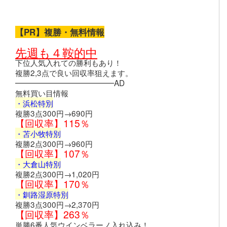
【PR】複勝・無料情報
先週も４鞍的中
下位人気入れての勝利もあり！
複勝2,3点で良い回収率狙えます。
━━━━━━━━━━━━━AD
無料買い目情報
・浜松特別
複勝3点300円→690円
【回収率】115％
・苫小牧特別
複勝2点300円→960円
【回収率】107％
・大倉山特別
複勝2点300円→1,020円
【回収率】170％
・釧路湿原特別
複勝3点300円→2,370円
【回収率】263％
単勝6番人気ウインベラーノ入れ込み！