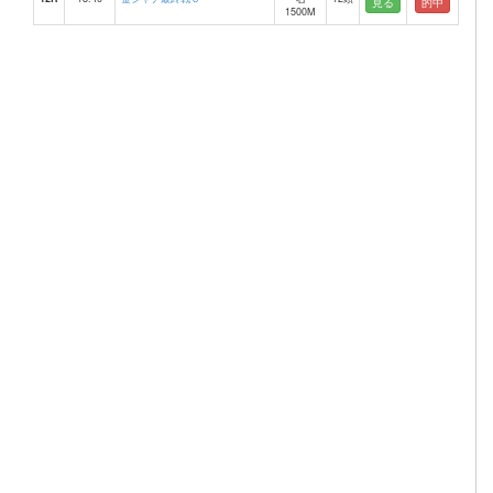
見る
的中
1500M