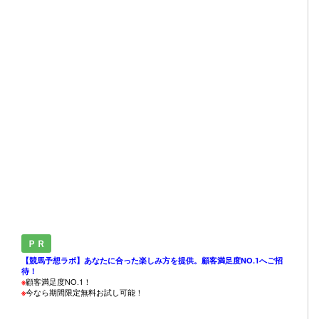
ＰＲ
【競馬予想ラボ】あなたに合った楽しみ方を提供。顧客満足度NO.1へご招
待！
顧客満足度NO.1！
※
今なら期間限定無料お試し可能！
※