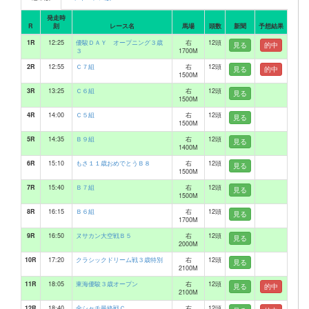
発走時
R
刻
レース名
馬場
頭数
新聞
予想結果
1R
12:25
優駿ＤＡＹ オープニング３歳
右
12頭
見る
的中
３
1700M
2R
12:55
Ｃ７組
右
12頭
見る
的中
1500M
3R
13:25
Ｃ６組
右
12頭
見る
1500M
4R
14:00
Ｃ５組
右
12頭
見る
1500M
5R
14:35
Ｂ９組
右
12頭
見る
1400M
6R
15:10
もさ１１歳おめでとうＢ８
右
12頭
見る
1500M
7R
15:40
Ｂ７組
右
12頭
見る
1500M
8R
16:15
Ｂ６組
右
12頭
見る
1700M
9R
16:50
ヌサカン大空戦Ｂ５
右
12頭
見る
2000M
10R
17:20
クラシックドリーム戦３歳特別
右
12頭
見る
2100M
11R
18:05
東海優駿３歳オープン
右
12頭
見る
的中
2100M
12R
18:40
金シャチ最終戦Ｃ
右
12頭