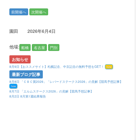
前開催へ
次開催へ
園田 2026年6月4日
他場:
船橋
名古屋
門別
お知らせ
8月9日【おススメサイト】札幌記念、中京記念の無料予想をGET！
New
最新ブログ記事
8月8日 「ＣＢＣ賞2026」「レパードステークス2026」の見解【競馬予想記事】
New
8月7日 「エルムステークス2026」の見解【競馬予想記事】
8月2日 8月第1週結果報告