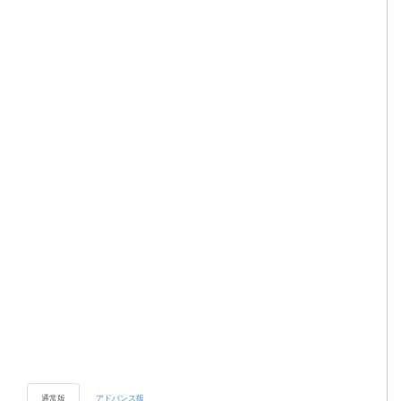
通常版
アドバンス版