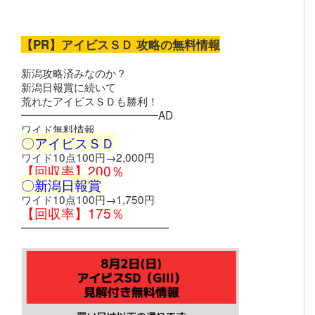
【PR】アイビスＳＤ 攻略の無料情報
新潟攻略済みなのか？
新潟日報賞に続いて
荒れたアイビスＳＤも勝利！
━━━━━━━━━━━━━AD
ワイド無料情報
〇アイビスＳＤ
ワイド10点100円→2,000円
【回収率】200％
〇新潟日報賞
ワイド10点100円→1,750円
【回収率】175％
━━━━━━━━━━━━━━