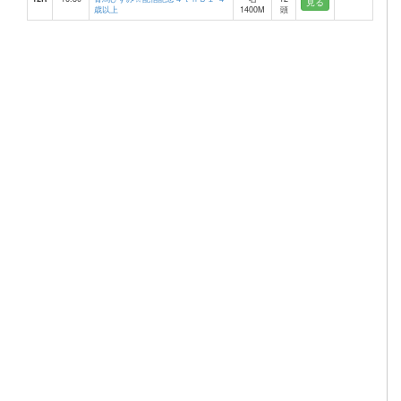
見る
歳以上
1400M
頭