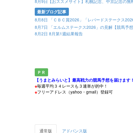
8月9日【おススメサイト】札幌記念、中京記念の無
最新ブログ記事
8月8日 「ＣＢＣ賞2026」「レパードステークス2
8月7日 「エルムステークス2026」の見解【競馬予
8月2日 8月第1週結果報告
ＰＲ
【うまとみらいと】最高戦力の競馬予想を届けます
※
毎週平均３４レースも３連単が的中！
※
フリーアドレス（yahoo・gmail）登録可
通常版
アドバンス版