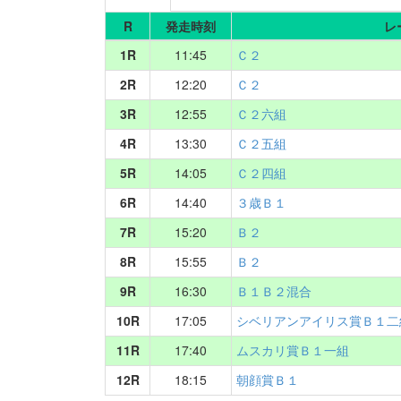
R
発走時刻
レ
1R
11:45
Ｃ２
2R
12:20
Ｃ２
3R
12:55
Ｃ２六組
4R
13:30
Ｃ２五組
5R
14:05
Ｃ２四組
6R
14:40
３歳Ｂ１
7R
15:20
Ｂ２
8R
15:55
Ｂ２
9R
16:30
Ｂ１Ｂ２混合
10R
17:05
シベリアンアイリス賞Ｂ１二
11R
17:40
ムスカリ賞Ｂ１一組
12R
18:15
朝顔賞Ｂ１