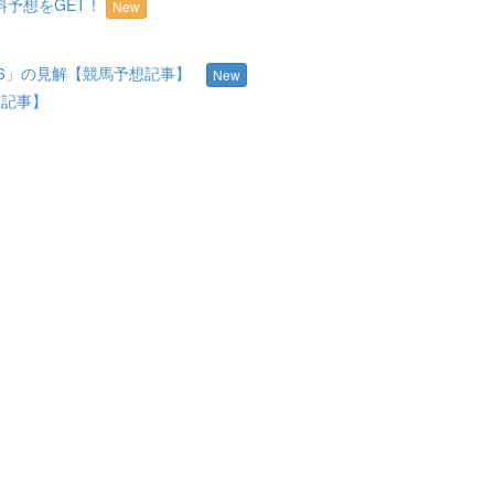
料予想をGET！
New
026」の見解【競馬予想記事】
New
想記事】
！