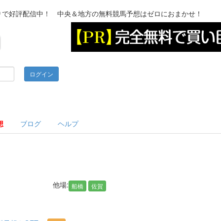
りで好評配信中！ 中央＆地方の無料競馬予想はゼロにおまかせ！
想
ブログ
ヘルプ
他場:
船橋
佐賀