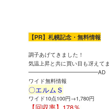
【PR】札幌記念・無料情報
調子あげてきました！
気温上昇と共に買い目も冴えて
━━━━━━━━━━━━━AD
ワイド無料情報
〇エルムＳ
ワイド10点100円→1,780円
【回収率】178％