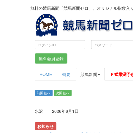
無料の競馬新聞「競馬新聞ゼロ」、オリジナル指数入
ロ
パ
グ
ス
イ
ワ
無料会員登録
ン
ー
ID
ド
HOME
概要
競馬新聞
Ｆ式厳選予
前開催へ
次開催へ
水沢 2026年6月1日
お知らせ