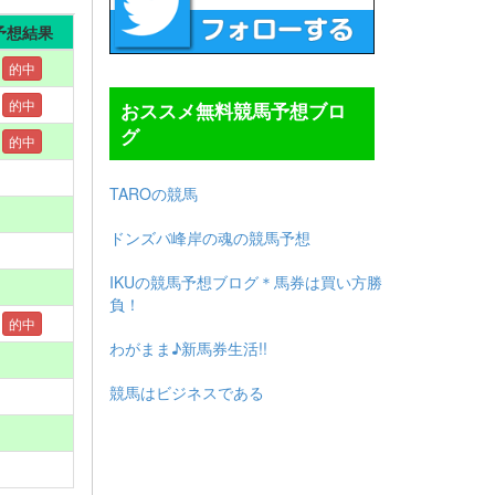
予想結果
的中
的中
おススメ無料競馬予想ブロ
グ
的中
TAROの競馬
ドンズバ峰岸の魂の競馬予想
IKUの競馬予想ブログ＊馬券は買い方勝
負！
的中
わがまま♪新馬券生活!!
競馬はビジネスである