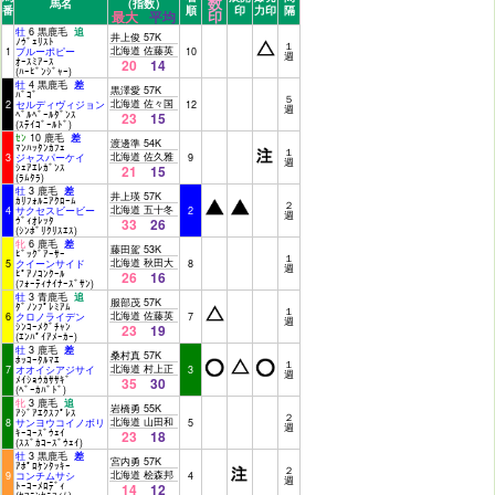
数
馬名
（指数）
番
順
印
力印
隔
印
最大
平均
牡
6 黒鹿毛
追
井上俊 57K
ﾉｳﾞｪﾘｽﾄ
１
北海道 佐藤英
1
ブルーポピー
10
週
ｵｰｽﾐｱｰｽ
20
14
(ﾊｰﾋﾞﾝｼﾞｬｰ)
牡
4 黒鹿毛
差
黒澤愛 57K
ﾊﾞｺﾞ
５
北海道 佐々国
2
セルディヴィジョン
12
週
ﾍﾞﾙﾍﾞｰﾙﾀﾞﾝｽ
23
15
(ｽﾃｲｺﾞｰﾙﾄﾞ)
ｾﾝ
10 鹿毛
差
渡邊準 54K
ﾏﾝﾊｯﾀﾝｶﾌｪ
１
北海道 佐久雅
3
ジャスパーケイ
9
週
ｼｪｱｴﾚｶﾞﾝｽ
21
15
(ﾗﾑﾀﾗ)
牡
3 鹿毛
差
井上瑛 57K
ｶﾘﾌｫﾙﾆｱｸﾛｰﾑ
２
北海道 五十冬
4
サクセスビービー
2
週
ｳﾞｨｵﾚｯﾀ
33
26
(ｼﾝﾎﾞﾘｸﾘｽｴｽ)
牝
6 鹿毛
差
藤田駕 53K
ﾋﾞｯｸﾞｱｰｻｰ
１
北海道 秋田大
5
クイーンサイド
8
週
ﾋﾟｱﾉｺﾝｸｰﾙ
26
16
(ﾌｫｰﾃｨﾅｲﾅｰｽﾞｻﾝ)
牡
3 青鹿毛
追
服部茂 57K
ﾀﾞﾉﾝﾌﾟﾚﾐｱﾑ
１
北海道 佐藤英
6
クロノライデン
7
週
ｼﾝｺｰﾒｸﾞﾁｬﾝ
23
19
(ｴﾝﾊﾟｲｱﾒｰｶｰ)
牡
3 鹿毛
差
桑村真 57K
ﾎｯｺｰﾀﾙﾏｴ
１
北海道 村上正
7
オオイシアジサイ
3
週
ﾒｲｼｮｳｶｻｻｷﾞ
35
30
(ﾍﾞｰｶﾊﾞﾄﾞ)
牝
3 鹿毛
追
岩橋勇 55K
ｱｼﾞｱｴｸｽﾌﾟﾚｽ
２
北海道 山田和
8
サンヨウコイノボリ
5
週
ｷｰｺｰｽﾞｳｪｲ
23
18
(ｽｽﾞｶｺｰｽﾞｳｪｲ)
牡
3 黒鹿毛
差
宮内勇 57K
ｱﾎﾟﾛｹﾝﾀｯｷｰ
２
北海道 桧森邦
9
コンチムサシ
4
週
ﾄｰｺｰﾒﾛﾃﾞｨ
14
12