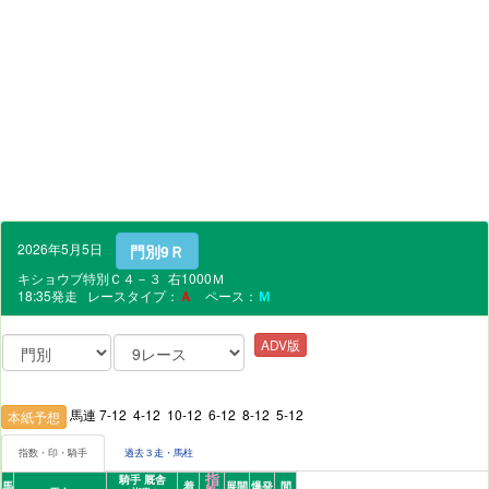
2026年5月5日
門別9Ｒ
キショウブ特別Ｃ４－３ 右1000Ｍ
18:35発走 レースタイプ：
Ａ
ペース：
Ｍ
ADV版
馬連 7-12 4-12 10-12 6-12 8-12 5-12
本紙予想
指数・印・騎手
過去３走・馬柱
指
騎手 厩舎
馬
着
展開
爆発
間