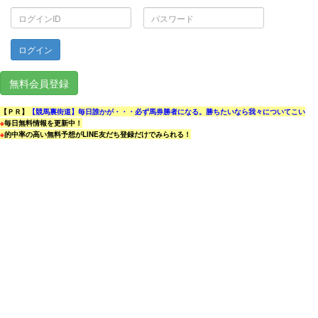
ロ
パ
グ
ス
イ
ワ
ン
ー
ID
ド
無料会員登録
【ＰＲ】
【競馬裏街道】毎日誰かが・・・必ず馬券勝者になる。勝ちたいなら我々についてこい
※
毎日無料情報を更新中！
※
的中率の高い無料予想がLINE友だち登録だけでみられる！