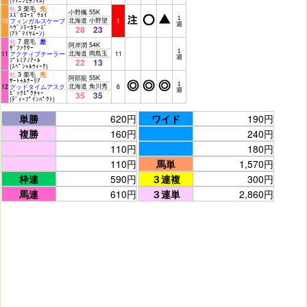
(ﾔﾏﾆﾝｾﾗﾌｨﾑ)
牝
3 栗毛
先
小野楓 55K
ｽｽﾞｶｺｰｽﾞｳｪｲ
１
北海道 小野望
10
フィンガルスケーブ
1
週
ﾍｳﾞﾝﾘｰｶﾗｰｽﾞ
28
23
(ｱﾄﾞﾏｲﾔﾑｰﾝ)
牝
7 鹿毛
差
阿岸潤 54K
ｻﾞﾌｧｸﾀｰ
１
北海道 岡島玉
11
アクティブテーラー
11
週
ﾌﾟﾚﾐｱﾉｱｰﾙ
22
13
(ｽﾍﾟｼｬﾙｳｨｰｸ)
牝
3 栗毛
先
阿部龍 55K
ｻｰﾄｩﾙﾅｰﾘｱ
１
北海道 角川秀
12
グッドタイムアスク
6
週
ﾋﾞｯｸﾋﾟｸﾁｬｰ
35
35
(ﾃﾞｨｰﾌﾟｲﾝﾊﾟｸﾄ)
単勝
620円
ワイド
190円
複勝
160円
240円
110円
180円
110円
馬単
1,570円
枠連
590円
３連複
300円
馬連
610円
３連単
2,860円