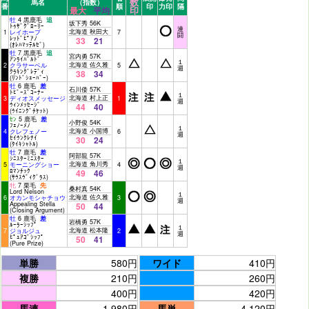
数
馬名
（指数）
番
順
印
力印
隔
印
最大
平均
牡
4 黒鹿毛
追
坂下秀 56K
ﾄｩｻﾞｸﾞﾛｰﾘｰ
連
北海道 秋田大
1
レイホープ
7
闘
ﾚｯﾄﾞﾋﾟｱﾉ
33
21
(ｵﾚﾊﾏｯﾃﾙｾﾞ)
牡
7 黒鹿毛
追
宮内勇 57K
ｱﾝﾗｲﾊﾞﾙﾄﾞ
１
北海道 佐久雅
2
クラサーベル
5
週
ｸﾗｷﾝｸﾞﾚﾃﾞｨ
38
34
(ﾘﾝﾄﾞｼｪｰﾊﾞｰ)
牡
6 鹿毛
差
石川倭 57K
ﾄﾋﾞｰｽﾞｺｰﾅｰ
１
北海道 村上正
3
ディオスメッセージ
1
週
ｳｨﾝﾒｯｾｰｼﾞ
44
40
(ｳｲﾆﾝｸﾞﾁｹｯﾄ)
ｾﾝ
5 鹿毛
差
小野俊 54K
ﾌｪﾉｰﾒﾉ
１
北海道 小国博
4
クレフェノー
6
週
ｾｲｳﾝｸﾚﾅｲ
30
24
(ﾀｲｷｼｬﾄﾙ)
牡
7 鹿毛
差
阿部龍 57K
ｼﾆｽﾀｰﾐﾆｽﾀｰ
１
北海道 角川秀
5
モーニングショー
4
週
ﾛﾏﾝﾁｯｸ
49
46
(ｻｳｽｳﾞｨｸﾞﾗｽ)
牝
7 栗毛
先
桑村真 54K
Lord Nelson
１
北海道 佐久雅
6
オカンモシャチョウ
3
週
Appealing Stella
50
44
(Closing Argument)
牡
6 鹿毛
差
岩橋勇 57K
ﾙｰﾗｰｼｯﾌﾟ
１
北海道 松本隆
7
ジョルジュ
2
週
ﾋﾟｭｱｺﾞｼｯﾌﾟ
50
41
(Pure Prize)
単勝
580円
ワイド
410円
複勝
210円
260円
400円
420円
馬連
1,980円
馬単
4,120円