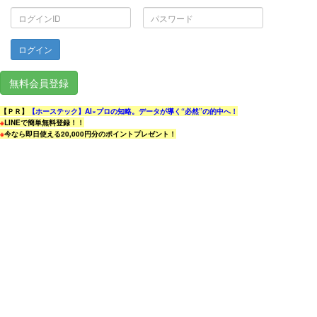
ロ
パ
グ
ス
イ
ワ
ン
ー
ID
ド
無料会員登録
【ＰＲ】
【ホーステック】AI×プロの知略。データが導く“必然”の的中へ！
※
LINEで簡単無料登録！！
※
今なら即日使える20,000円分のポイントプレゼント！