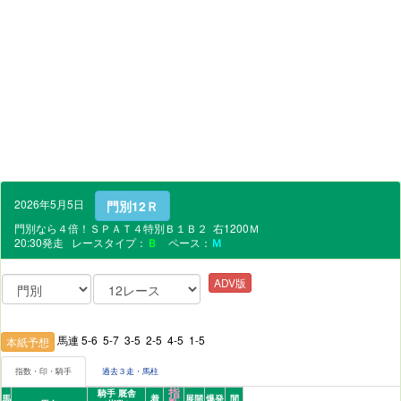
2026年5月5日
門別12Ｒ
門別なら４倍！ＳＰＡＴ４特別Ｂ１Ｂ２ 右1200Ｍ
20:30発走 レースタイプ：
Ｂ
ペース：
Ｍ
ADV版
馬連 5-6 5-7 3-5 2-5 4-5 1-5
本紙予想
指数・印・騎手
過去３走・馬柱
指
騎手 厩舎
馬
着
展開
爆発
間