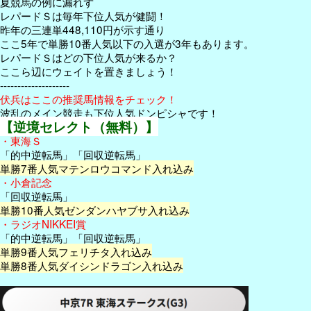
夏競馬の例に漏れず
レパードＳは毎年下位人気が健闘！
昨年の三連単448,110円が示す通り
ここ5年で単勝10番人気以下の入選が3年もあります。
レパードＳはどの下位人気が来るか？
ここら辺にウェイトを置きましょう！
--------------------
伏兵はここの推奨馬情報をチェック！
波乱のメイン競走も下位人気ドンピシャです！
【逆境セレクト（無料）】
・東海Ｓ
「的中逆転馬」「回収逆転馬」
単勝7番人気マテンロウコマンド入れ込み
・小倉記念
「回収逆転馬」
単勝10番人気ゼンダンハヤブサ入れ込み
・ラジオNIKKEI賞
「的中逆転馬」「回収逆転馬」
単勝9番人気フェリチタ入れ込み
単勝8番人気ダイシンドラゴン入れ込み