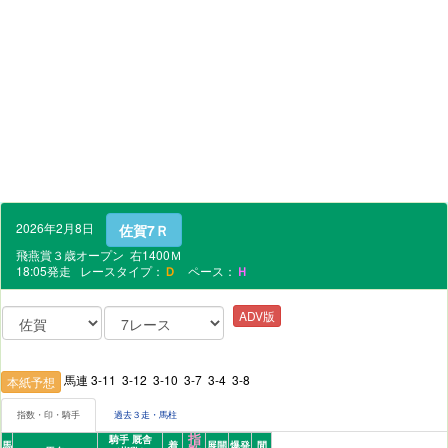
2026年2月8日
佐賀7Ｒ
飛燕賞３歳オープン 右1400Ｍ
18:05発走 レースタイプ：
Ｄ
ペース：
Ｈ
ADV版
馬連 3-11 3-12 3-10 3-7 3-4 3-8
本紙予想
指数・印・騎手
過去３走・馬柱
指
騎手 厩舎
馬
着
展開
爆発
間