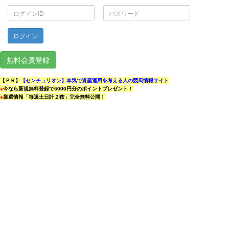
ロ
パ
グ
ス
イ
ワ
ン
ー
ID
ド
無料会員登録
【ＰＲ】
【センチュリオン】本気で資産運用を考える人の競馬情報サイト
※
今なら新規無料登録で5000円分のポイントプレゼント！
※
厳選情報「毎週土日計２鞍」完全無料公開！