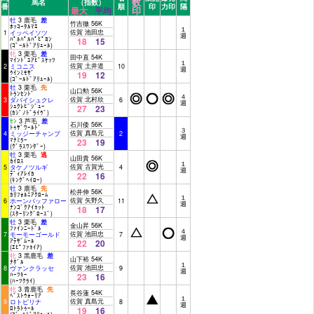
数
馬名
（指数）
番
順
印
力印
隔
印
最大
平均
牡
3 鹿毛
差
竹吉徹 56K
ﾎｯｺｰﾀﾙﾏｴ
１
佐賀 池田忠
1
イッペイソツ
週
ﾊﾟﾙﾊﾟﾙﾊﾟﾋﾟﾖﾝ
18
15
(ｺﾞｰﾙﾄﾞｱﾘｭｰﾙ)
牝
3 栗毛
差
田中直 54K
ﾏｲﾝﾄﾞﾕｱﾋﾞｽｹｯﾂ
１
佐賀 土井道
2
ミコニス
10
週
ｳｲﾝﾐﾓｻﾞ
19
12
(ｺﾞｰﾙﾄﾞｱﾘｭｰﾙ)
牡
3 栗毛
先
山口勲 56K
ﾄﾗﾝｾﾝﾄﾞ
４
佐賀 北村欣
3
ダバイシュクレ
6
週
ｼｭｸﾚﾋﾞｼﾞｭｰ
27
23
(ｶｼﾞﾉﾄﾞﾗｲｳﾞ)
ｾﾝ
3 芦毛
差
石川倭 56K
ﾄｩｻﾞﾜｰﾙﾄﾞ
３
佐賀 真島元
4
ミッジーチャンプ
2
週
ﾏﾅﾐﾗｰ
23
19
(ｸﾞﾗｽﾜﾝﾀﾞｰ)
牡
3 栗毛
逃
山田貴 56K
ｶｲﾛｽ
１
佐賀 古賀光
5
タケノツルギ
4
週
ﾃﾞｨｱﾚｲｶ
22
16
(ｷﾝｸﾞﾍｲﾛｰ)
牡
3 鹿毛
先
松井伸 56K
ｶﾘﾌｫﾙﾆｱｸﾛｰﾑ
１
佐賀 矢野久
6
ホーンバッファロー
11
週
ﾅﾝｺﾞｸｱｲﾈｯﾄ
18
17
(ｽﾀｰﾘﾝｸﾞﾛｰｽﾞ)
牡
3 栗毛
差
金山昇 56K
ﾌｧｲﾝﾆｰﾄﾞﾙ
４
佐賀 池田忠
7
モーモーゴールド
7
週
ｱﾃｻﾞﾑｰﾙ
22
20
(ｴﾋﾟﾌｧﾈｲｱ)
牝
3 黒鹿毛
差
山下裕 54K
ﾅﾀﾞﾙ
１
佐賀 池田忠
8
ヴァンクラッセ
9
週
ﾊｰﾂｷｰ
23
16
(ﾊｰﾂｸﾗｲ)
牝
3 青鹿毛
先
長谷蓮 54K
ﾍﾞｽﾄｳｫｰﾘｱ
１
佐賀 真島元
9
ロトピリナ
8
週
ﾛﾄﾗﾄｩｰﾙ
19
16