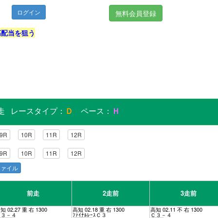
無料会員登録
高配当を狙う
0発走 レースタイプ：
Ｄ
ペース：
Ｈ
9R
10R
11R
12R
9R
10R
11R
12R
lファイル
前走
2走前
3走前
知 02.27 重 右 1300
高知 02.18 重 右 1300
高知 02.11 不 右 1300
Ｃ３－４
ﾌｧｲﾅﾙﾚｰｽＣ３
Ｃ３－４