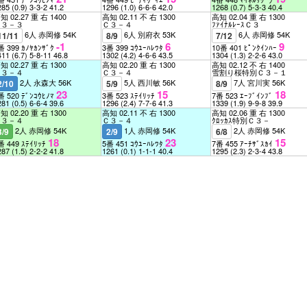
285
(0.9)
3-3-2
41.2
1296
(1.0)
6-6-6
42.0
1268
(0.7)
5-3-3
40.4
知 02.27 重 右 1400
高知 02.11 不 右 1300
高知 02.04 重 右 1300
Ｃ３－３
Ｃ３－４
ﾌｧｲﾅﾙﾚｰｽＣ３
6人 赤岡修 54K
6人 別府衣 53K
6人 赤岡修 54K
11/11
8/9
7/12
-1
6
9
番 399 ｶﾉﾔｶﾝｻﾞｸ
3番 399 ｺｳﾕｰﾊﾚﾜﾀ
10番 401 ﾋﾟﾝｸｲﾝﾊｰ
411
(6.7)
5-8-11
46.8
1302
(4.2)
4-6-6
43.5
1304
(1.3)
2-2-6
43.0
知 02.27 重 右 1300
高知 02.20 重 右 1300
高知 02.12 不 右 1400
Ｃ３－４
Ｃ３－４
雪割り桜特別Ｃ３－１
2人 永森大 56K
5人 西川敏 56K
7人 宮川実 56K
2/10
5/9
8/9
23
15
18
番 520 ﾃﾞﾝｺｳﾋﾉﾏ
3番 523 ｽﾃｲﾘｯﾁ
7番 523 ｴｰﾌﾞｲﾝﾌﾞ
281
(0.5)
6-6-4
39.6
1296
(2.4)
7-7-6
41.3
1339
(1.9)
9-9-8
39.9
知 02.20 重 右 1300
高知 02.11 不 右 1300
高知 02.06 重 右 1300
Ｃ３－４
Ｃ３－４
ｸﾛｯｶｽ特別Ｃ３－
2人 赤岡修 54K
1人 赤岡修 54K
2人 赤岡修 54K
3/9
2/9
6/8
18
23
15
番 449 ｽﾃｲﾘｯﾁ
5番 451 ｺｳﾕｰﾊﾚﾜﾀ
7番 455 ｱｰﾁｻﾞｽｶｲ
287
(1.5)
2-2-2
41.8
1261
(0.1)
1-1-1
40.4
1295
(2.3)
2-3-4
43.8