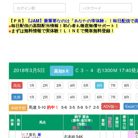
ロ
パ
グ
ス
イ
ワ
ン
ー
ID
ド
【ＰＲ】
【JAM】最重要なのは「あなたの実体験」！毎日配信で
※
毎日配信の高額配当情報！初心者も徹底無償サポート！
※
まずは無料情報で実体験！ＬＩＮＥで簡単無料登録！
2018年3月5日
Ｃ３－４ 右1300Ｍ 17:4
高知6Ｒ
高知
1R
2R
3R
4R
5R
6R
7R
8R
大井
1R
2R
3R
4R
5R
6R
7R
8R
ADV版へ
Exce
馬連 5-10
的中！
5-6 3-5 5-9 5-7 2-5
本紙予想
騎手 厩舎
爆
指
展
枠
馬
（勝率-連対率）
着
発
間
数
馬名
開
番
番
（指数）
順
力
隔
印
印
最大
平均
印
高
牝
7 栗毛
差
石本純 54K
ｽﾄﾗｳﾞｨﾝｽｷｰ