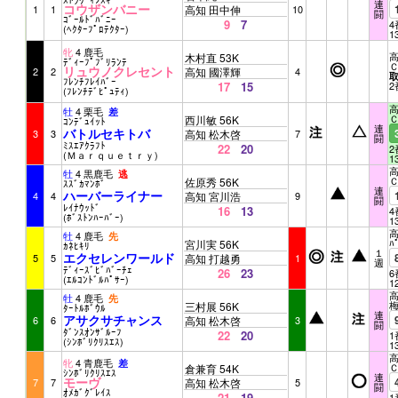
連
コウザンバニー
1
1
高知 田中伸
10
闘
ｺﾞｰﾙﾄﾞﾊﾞﾆｰ
9
7
4
(ﾍｸﾀｰﾌﾟﾛﾃｸﾀｰ)
1
牝
4 鹿毛
高
木村直 53K
ﾃﾞｨｰﾌﾟﾌﾞﾘﾗﾝﾃ
リュウノクレセント
2
2
高知 國澤輝
4
ﾌﾚﾝﾁﾌﾚｲﾊﾞｰ
17
15
2
(ﾌﾚﾝﾁﾃﾞﾋﾟｭﾃｨ)
高
牡
4 栗毛
差
西川敏 56K
ｺﾝﾃﾞｭｲｯﾄ
連
バトルセキトバ
3
3
高知 松木啓
7
闘
ﾐｽｴｱｸﾗﾌﾄ
22
20
2
(Ｍａｒｑｕｅｔｒｙ)
1
高
牡
4 黒鹿毛
逃
佐原秀 56K
ｽｽﾞｶﾏﾝﾎﾞ
連
ハーバーライナー
4
4
高知 宮川浩
9
闘
ﾚｲﾅｳｯﾄﾞ
16
13
4
(ﾎﾞｽﾄﾝﾊｰﾊﾞｰ)
1
高
牡
4 鹿毛
先
ﾊ
宮川実 56K
ｶﾈﾋｷﾘ
１
エクセレンワールド
5
5
高知 打越勇
1
週
ﾃﾞｨｰｽﾞﾋﾞﾊﾞｰﾁｪ
26
23
6
(ｴﾙｺﾝﾄﾞﾙﾊﾟｻｰ)
1
高
牡
4 鹿毛
先
三村展 56K
ﾀｰﾄﾙﾎﾞｳﾙ
連
アサクサチャンス
6
6
高知 松木啓
3
闘
ﾀﾞﾝｽｵﾝｻﾞﾙｰﾌ
22
20
1
(ｼﾝﾎﾞﾘｸﾘｽｴｽ)
1
高
牝
4 青鹿毛
差
倉兼育 54K
ｼﾝﾎﾞﾘｸﾘｽｴｽ
連
モーヴ
7
7
高知 松木啓
5
闘
ｵﾒｶﾞｸﾞﾚｲｽ
21
19
1