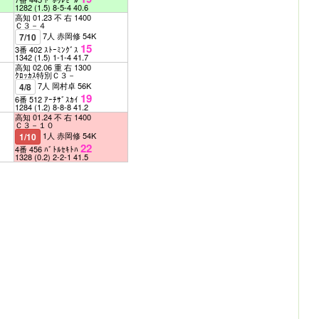
1282
(1.5)
8-5-4
40.6
高知 01.23 不 右 1400
Ｃ３－４
7人 赤岡修 54K
7/10
15
3番 402 ｽﾄｰﾐﾝｸﾞｽ
1342
(1.5)
1-1-4
41.7
高知 02.06 重 右 1300
ｸﾛｯｶｽ特別Ｃ３－
7人 岡村卓 56K
4/8
19
6番 512 ｱｰﾁｻﾞｽｶｲ
1284
(1.2)
8-8-8
41.2
高知 01.24 不 右 1400
Ｃ３－１０
1人 赤岡修 54K
1/10
22
4番 456 ﾊﾞﾄﾙｾｷﾄﾊ
1328
(0.2)
2-2-1
41.5