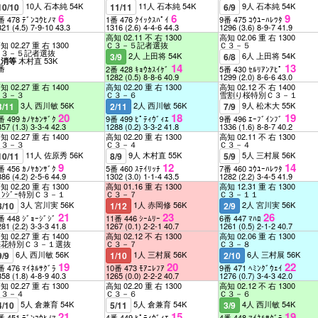
10人 石本純 54K
11人 石本純 54K
9人 石本純 54K
10/10
11/11
6/9
6
6
9
番 478 ﾃﾞﾝｺｳﾋﾉﾏ
1番 476 ｸｲｯｸｽﾊﾟｲ
9番 475 ｺｳﾕｰﾊﾚﾜﾀ
321
(4.5)
7-9-10
43.3
1316
(2.6)
4-4-6
44.3
1296
(3.6)
8-9-7
41.9
高知 02.11 不 右 1300
高知 02.06 重 右 1300
知 02.27 重 右 1300
Ｃ３－５記者選抜
Ｃ３－５
Ｃ３－５記者選抜
2人 上田将 54K
6人 上田将 54K
3/9
6/8
木村直 53K
取消等
14
13
番
2番 428 ｷｮｳｶｽｲｹﾞ
5番 430 ｾﾙﾘｱﾝｱﾋﾟ
1282
(0.5)
8-8-6
40.9
1299
(2.0)
8-6-6
43.0
知 02.27 重 右 1400
高知 02.20 重 右 1300
高知 02.12 不 右 1400
Ｃ３－３
Ｃ３－６
雪割り桜特別Ｃ３－１
3人 西川敏 56K
2人 西川敏 56K
9人 松木大 55K
3/11
2/11
7/9
20
18
19
番 499 ｶﾉﾔｶﾝｻﾞｸ
9番 499 ﾋﾟﾃｨｳﾞｨｴ
9番 496 ｴｰﾌﾞｲﾝﾌﾞ
357
(1.3)
3-3-4
42.3
1288
(0.2)
3-3-2
41.8
1336
(1.6)
8-8-7
40.2
知 02.27 重 右 1400
高知 02.20 重 右 1300
高知 02.11 不 右 1300
Ｃ３－３
Ｃ３－４
Ｃ３－４
11人 佐原秀 56K
9人 木村直 55K
5人 三村展 56K
10/11
8/9
5/9
9
12
14
番 456 ｶﾉﾔｶﾝｻﾞｸ
5番 460 ｽﾃｲﾘｯﾁ
7番 460 ｺｳﾕｰﾊﾚﾜﾀ
386
(4.2)
2-5-6
44.9
1302
(3.0)
1-1-4
43.5
1282
(2.2)
3-4-5
41.9
知 02.20 重 右 1300
高知 01.16 重 右 1300
高知 12.31 重 右 1300
ﾟﾝｼﾞｰ特別Ｃ３－１
Ｃ３－７
Ｃ３－１１
3人 宮川実 56K
1人 赤岡修 56K
2人 宮川実 56K
8/10
1/12
2/9
21
23
26
番 448 ｼﾞｮｰｼﾞｼﾞ
11番 446 ｼｰﾑﾘｰ
6番 447 ﾏﾊﾛ
281
(2.2)
3-3-3
41.8
1267
(0.1)
2-2-1
40.7
1261
(0.5)
2-1-2
40.7
知 02.27 重 右 1400
高知 02.12 不 右 1300
高知 02.06 重 右 1300
梅花特別Ｃ３－１選抜
Ｃ３－７
Ｃ３－８
6人 西川敏 56K
1人 三村展 56K
6人 三村展 56K
9/9
1/10
2/10
19
20
22
番 476 ﾏｲﾈﾙｻｸﾞﾗ
10番 473 ﾓｱﾆﾚﾌｱ
9番 471 ﾍﾐﾝｸﾞｳｪｲ
358
(1.8)
4-8-9
40.3
1265
(0.0)
2-2-2
40.7
1276
(0.7)
3-4-3
42.0
知 02.27 重 右 1300
高知 02.20 重 右 1300
高知 02.12 不 右 1300
Ｃ３－４
Ｃ３－６
Ｃ３－６
5人 倉兼育 54K
5人 倉兼育 54K
4人 西川敏 54K
4/10
5/11
3/9
21
15
19
番 451 ﾃﾞﾝｺｳﾋﾉﾏ
4番 449 ﾋﾟﾃｨｳﾞｨｴ
4番 448 ﾏｲﾈﾙｻｸﾞﾗ