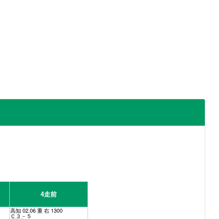
4走前
高知 02.06 重 右 1300
Ｃ３－５