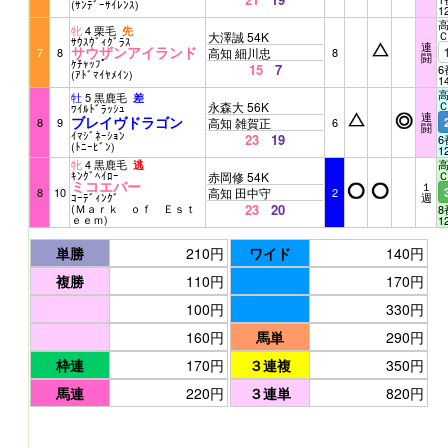
(ｻﾝﾃﾞｰｻｲﾚﾝｽ)
1
高
牝
4 栗毛
先
大澤誠 54K
ｻｳｽｳﾞｨｸﾞﾗｽ
連
サウザンアイランド
7
8
高知 細川忠
8
闘
ｹﾁｬｯﾌﾟ
15
7
6
(ｱﾄﾞﾏｲﾔﾒｲﾝ)
1
高
牡
5 黒鹿毛
差
永森大 56K
ﾜｲﾙﾄﾞﾗｯｼｭ
連
ブレイヴドラゴン
8
9
高知 雑賀正
6
闘
ｲﾏｼﾞﾈｰｼｮﾝ
23
19
6
(ﾄﾆｰﾋﾞﾝ)
1
牝
4 黒鹿毛
高
逃
ｷﾝｸﾞﾍｲﾛｰ
赤岡修 54K
ミコエバー
１
8
10
高知 田中守
2
ｺｰﾃﾞｨﾝｸﾞ
週
(Ｍａｒｋ ｏｆ Ｅｓｔ
23
20
8
ｅｅｍ)
1
単勝
210円
ワイド
140円
複勝
110円
170円
100円
330円
160円
馬単
290円
枠連
170円
３連複
350円
馬連
220円
３連単
820円