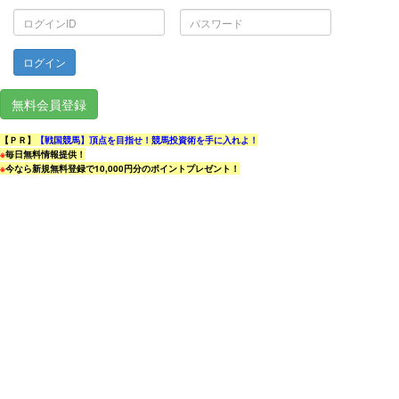
ロ
パ
グ
ス
イ
ワ
ン
ー
ID
ド
無料会員登録
【ＰＲ】
【戦国競馬】頂点を目指せ！競馬投資術を手に入れよ！
※
毎日無料情報提供！
※
今なら新規無料登録で10,000円分のポイントプレゼント！