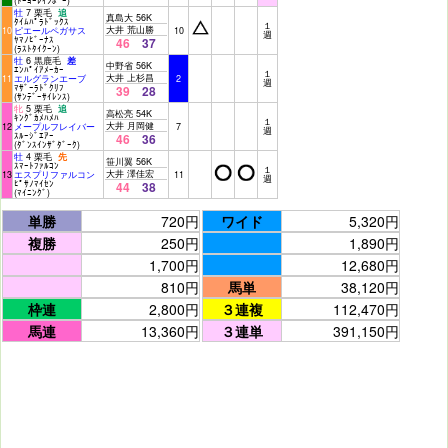
(ﾄｰﾖｰﾚｲﾝﾎﾞｰ)
牡
7 栗毛
追
真島大 56K
ﾀｲﾑﾊﾟﾗﾄﾞｯｸｽ
１
大井 荒山勝
10
ピエールペガサス
10
週
ﾔﾏﾉﾋﾞｰﾅｽ
46
37
(ﾗｽﾄﾀｲｸｰﾝ)
牡
6 黒鹿毛
差
中野省 56K
ｴﾝﾊﾟｲｱﾒｰｶｰ
１
大井 上杉昌
11
エルグランエーブ
2
週
ﾏｻﾞｰﾗﾄﾞｸﾘﾌ
39
28
(ｻﾝﾃﾞｰｻｲﾚﾝｽ)
牝
5 栗毛
追
高松亮 54K
ｷﾝｸﾞｶﾒﾊﾒﾊ
１
大井 月岡健
12
メープルフレイバー
7
週
ｽﾙｰｼﾞｴｱｰ
46
36
(ﾀﾞﾝｽｲﾝｻﾞﾀﾞｰｸ)
牡
4 栗毛
先
笹川翼 56K
ｽﾏｰﾄﾌｧﾙｺﾝ
１
大井 澤佳宏
13
エスプリファルコン
11
週
ﾋﾟｻﾉﾏｲｾﾝ
44
38
(ﾏｲﾆﾝｸﾞ)
単勝
720円
ワイド
5,320円
複勝
250円
1,890円
1,700円
12,680円
810円
馬単
38,120円
枠連
2,800円
３連複
112,470円
馬連
13,360円
３連単
391,150円