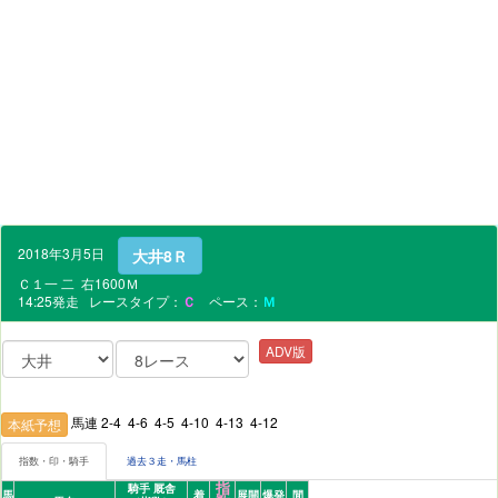
2018年3月5日
大井8Ｒ
Ｃ１一 二 右1600Ｍ
14:25発走 レースタイプ：
Ｃ
ペース：
Ｍ
ADV版
馬連 2-4 4-6 4-5 4-10 4-13 4-12
本紙予想
指数・印・騎手
過去３走・馬柱
指
騎手 厩舎
馬
着
展開
爆発
間