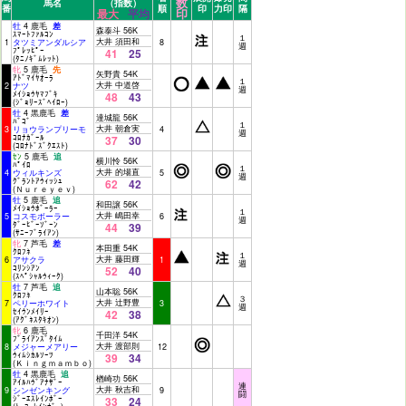
数
馬名
（指数）
番
順
印
力印
隔
印
最大
平均
牡
4 鹿毛
差
森泰斗 56K
ｽﾏｰﾄﾌｧﾙｺﾝ
１
大井 須田和
1
タツミアンダルシア
8
週
ﾌﾟﾚｯﾋﾟｰ
41
25
(ﾀﾆﾉｷﾞﾑﾚｯﾄ)
牝
5 鹿毛
先
矢野貴 54K
ｱﾄﾞﾏｲﾔｵｰﾗ
１
大井 中道啓
2
ナツ
週
ﾒｲｼｮｳﾔﾏﾌﾞｷ
48
43
(ｼﾞｮﾘｰｽﾞﾍｲﾛｰ)
牡
4 黒鹿毛
差
達城龍 56K
ﾊﾞｺﾞ
１
大井 朝倉実
3
リョウランプリーモ
4
週
ｺﾛﾅｶﾞｰﾙ
37
30
(ｺﾛﾅﾄﾞｽﾞｸｴｽﾄ)
ｾﾝ
5 鹿毛
追
横川怜 56K
ﾊﾟｲﾛ
１
大井 的場直
4
ウィルキンズ
5
週
ｸﾞﾗﾝﾄｱｳｨｯｼｭ
62
42
(Ｎｕｒｅｙｅｖ)
牡
5 鹿毛
追
和田譲 56K
ﾒｲｼｮｳﾎﾞｰﾗｰ
１
大井 嶋田幸
5
コスモボーラー
6
週
ﾀﾞｰﾋﾞｰｿﾞｰﾝ
44
39
(ｻﾆｰﾌﾞﾗｲｱﾝ)
牝
7 芦毛
差
本田重 54K
ｸﾛﾌﾈ
１
大井 藤田輝
6
アサクラ
1
週
ｺﾘﾝｼｱﾝ
52
40
(ｽﾍﾟｼｬﾙｳｨｰｸ)
牡
7 芦毛
追
山本聡 56K
ｸﾛﾌﾈ
３
大井 辻野豊
7
ペリーホワイト
3
週
ｾｲｳﾝﾒｲﾘｰ
42
38
(ｱｸﾞﾈｽﾀｷｵﾝ)
牝
6 鹿毛
千田洋 54K
ﾌﾞﾗｲｱﾝｽﾞﾀｲﾑ
大井 渡部則
8
メジャーメアリー
12
ｳｨﾑｼｶﾙｿｰﾂ
39
34
(Ｋｉｎｇｍａｍｂｏ)
牡
4 黒鹿毛
追
楢崎功 56K
ｱｲﾙﾊｳﾞｱﾅｻﾞｰ
連
大井 秋吉和
9
シンゼンキング
9
闘
ｼﾞｰｴｽﾚｲﾝﾎﾞｰ
33
24