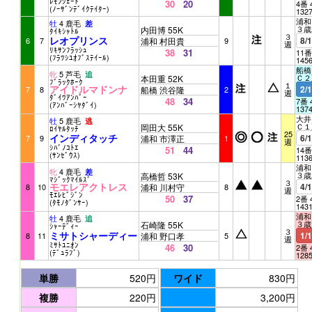
ﾚﾓﾝｼｪｰﾄﾞ
30
20
4番 
(ﾉｰｻﾞﾝﾃﾞｲｸﾃｲﾀｰ)
132
浦和 
牡
4 鹿毛
差
３歳
内田博 55K
ﾀｲｷｼｬﾄﾙ
３
レオプリンス
8/
6
7
浦和 村田貴
9
週
ﾘｷｻﾝﾌﾗｯｼｭ
38
31
11番
(ﾌﾗﾂｼﾕｵﾌﾞｽﾃｲｰﾙ)
145
船橋 
牝
5 芦毛
追
Ｃ２
本田重 52K
ﾌﾞﾗｯｸﾎｰｸ
１
アイドルマドンナ
2/
7
8
船橋 渋谷隆
2
週
ﾀﾞｲﾜｱﾝﾊﾞｰ
48
34
7番 
(ｱﾝﾊﾞｰｼﾔﾀﾞｲ)
137
大井 
牡
5 鹿毛
逃
Ｃ１
岡田大 55K
ﾛｲﾔﾙﾀｯﾁ
25
インディタッチ
6/
7
9
浦和 市澤正
1
週
ｼﾊﾞﾉｺﾄｴ
51
44
14番
(ｻﾝｾﾞｳｽ)
113
浦和 
牝
4 鹿毛
差
３歳
高橋哲 53K
ﾏｼﾞｯｸﾏｲﾙｽﾞ
３
モエレアクトレス
4/
8
10
浦和 川村守
8
週
ﾓｴﾚﾋﾞｼﾞﾝ
50
37
2番 
(ﾀﾓﾉﾀﾞﾝｻｰ)
143
浦和 
牡
4 鹿毛
追
３歳
石崎隆 55K
ｼｬｰﾃﾞｨｰ
３
ミサトシャーディー
1/
8
11
浦和 野口孝
5
週
ﾐｻﾄﾕﾆｵﾝ
46
30
2番 
(ﾃﾞｭﾗﾌﾞ)
128
単勝
520円
ワイド
830円
複勝
220円
3,200円