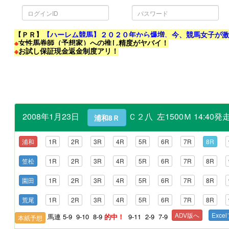
ロ
パ
グ
ス
イ
ワ
ン
ー
ID
ド
【ＰＲ】
【ハーレム競馬】２０２０年から爆増、今、競馬女子が
※
女性馬券師（予想家）への推し精度がヤバイ！
※
お試し保証現金返金制度アリ！
2008年1月23日
Ｃ２八 左1500Ｍ 14:4
浦和8Ｒ
浦和
1R
2R
3R
4R
5R
6R
7R
8R
笠松
1R
2R
3R
4R
5R
6R
7R
8R
園田
1R
2R
3R
4R
5R
6R
7R
8R
荒尾
1R
2R
3R
4R
5R
6R
7R
8R
ADV版へ
Exc
馬連 5-9 9-10 8-9
的中！
9-11 2-9 7-9
本紙予想