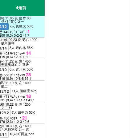
4走前
崎 11.05 良 左 2100
ﾞｲｻｲﾄﾞ賞Ｃ２一
7人 真島大 53K
2/12
-1
番 442 ﾋﾃﾞﾎﾞﾝﾊﾞ
200
(0.3)
5-2-2
41.7
札幌 09.23 良 芝右 1200
３歳未勝利
8人 丹内祐 56K
4/14
14
番 408 ﾗｲﾄｸﾞﾛｰﾘ
115
(0.6)
12-9
36.1
和 11.22 良 左 1400
楽天競馬杯Ｃ２ 選抜
6人 皆川麻 55K
4/10
28
番 556 ﾀﾞｲｺｳｼﾘｳ
316
(0.9)
10-8-8
39.1
和 11.19 良 左 1400
３歳二
11人 須藤優 52K
12/12
18
番 471 ﾘｭｳﾉｹﾝｼﾛ
331
(3.4)
10-11-11
41.1
橋 10.22 良 左 1200
Ｃ２二 ｱｲ
7人 田中力 53K
12/12
21
番 430 ｷﾝﾀﾏｰﾆ
176
(2.3)
1-2-3
42.6
井 10.30 良 右 1600
代々木特別Ｃ２一 選
13人 町田直 55K
5/14