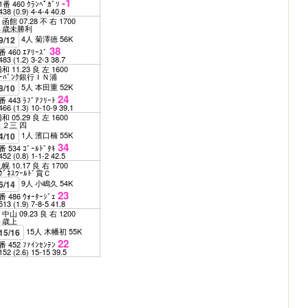
-1
1番 460 ｸﾗﾝﾍﾟｶﾞｿ
438
(0.9)
4-4-4
40.8
函館 07.28 不 右 1700
３歳未勝利
4人 菊澤徳 56K
9/12
38
番 460 ｴｱﾘｰｽﾞ
483
(1.2)
3-2-3
38.7
和 11.23 良 左 1600
ｲｰﾊﾞﾝｸ銀行ＩＮ浦
5人 本田重 52K
8/10
24
番 443 ﾗﾌﾞｱﾌﾘｰﾄ
466
(1.3)
10-10-9
39.1
和 05.29 良 左 1600
Ｃ２三 四
1人 濱口楠 55K
4/10
34
番 534 ｺﾞｰﾙﾄﾞﾀｷ
452
(0.8)
1-1-2
42.5
幌 10.17 良 右 1700
ｸﾞﾈｽﾜｰﾙﾄﾞ賞Ｃ
9人 小嶋久 54K
6/14
23
番 486 ｳｫｰﾀｰｼﾞｪ
513
(1.9)
7-8-5
41.8
中山 09.23 良 右 1200
３歳上
15人 木幡初 55K
15/16
22
番 452 ﾌｧｲﾝｾﾝﾃﾝ
152
(2.6)
15-15
39.5