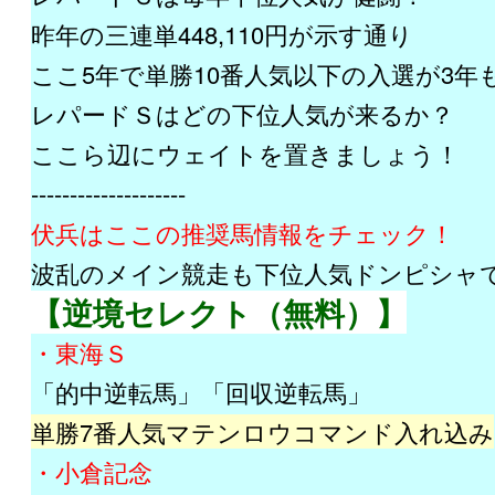
昨年の三連単448,110円が示す通り
ここ5年で単勝10番人気以下の入選が3年
レパードＳはどの下位人気が来るか？
ここら辺にウェイトを置きましょう！
--------------------
伏兵はここの推奨馬情報をチェック！
波乱のメイン競走も下位人気ドンピシャ
【逆境セレクト（無料）】
・東海Ｓ
「的中逆転馬」「回収逆転馬」
単勝7番人気マテンロウコマンド入れ込み
・小倉記念