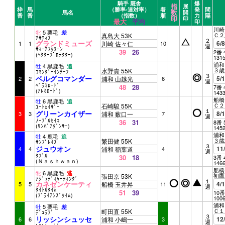
騎手 厩舎
爆
指
展
枠
馬
（勝率-連対率）
着
発
間
数
馬名
開
番
番
（指数）
順
力
隔
印
印
最大
平均
印
川崎 
牝
5 栗毛
差
Ｃ２
真島大 53K
ｱｻﾃｨｽ
２
グランドミューズ
6/
1
1
川崎 佐々仁
10
週
ｻﾏｰｱﾌﾀﾇｰﾝ
39
26
2番 
(ﾍｸﾀｰﾌﾟﾛﾃｸﾀｰ)
131
浦和 
牡
4 黒鹿毛
追
３歳
水野貴 55K
ｺﾏﾝﾀﾞｰｲﾝﾁｰﾌ
３
ベルグコマンダー
5/
2
2
浦和 山越光
6
週
ﾍﾞﾗﾐﾛｰﾄﾞ
48
28
7番 
(ｱﾚﾐﾛｰﾄﾞ)
143
船橋 
牡
6 黒鹿毛
追
Ｃ２
石崎駿 55K
ﾕｰﾄｶｲｻﾞｰ
１
グリーンカイザー
8/
3
3
浦和 薮口一
7
週
ﾉｰﾌﾞﾙｾｲｺ
36
31
8番 
(ﾘﾝﾊﾞｱﾀﾞﾝｻｰ)
145
浦和 
牡
4 鹿毛
追
３歳
繁田健 55K
ｻﾝﾌﾟﾚｲｽ
３
ジュウオン
11
4
4
浦和 稲葉道
4
週
ﾀﾌﾞﾙ
30
18
3番 
(Ｎａｓｈｗａｎ)
146
船橋 
牝
6 黒鹿毛
逃
初鷹
張田京 53K
ｱｼﾞｭﾃﾞｨｹｰﾃｨﾝｸﾞ
１
カネゼンケーティ
4/
5
5
船橋 玉井昇
11
週
ﾀｲﾄﾙﾀｲﾑ
51
39
10番
(ﾌﾞﾗｲｱﾝｽﾞﾀｲﾑ)
100
浦和 
牡
5 栗毛
差
Ｃ１
町田直 55K
ﾃﾞｭﾗﾌﾞ
３
リッシンシュッセ
12
6
6
浦和 小嶋一
3
週