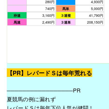
280円
4,930円
740円
馬単
5,000円
枠連
3,160円
３連複
41,790円
馬連
2,490円
３連単
208,150円
【PR】レパードＳは毎年荒れる
─────────────────PR
夏競馬の例に漏れず
レパードＳは毎年下位人気が健闘！