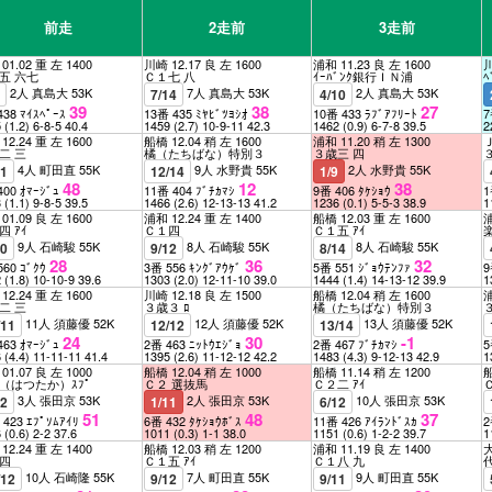
前走
2走前
3走前
01.02 重 左 1400
川崎 12.17 良 左 1600
浦和 11.23 良 左 1600
川
五 六七
Ｃ１七 八
ｲｰﾊﾞﾝｸ銀行ＩＮ浦
ﾍ
2人 真島大 53K
7人 真島大 53K
2人 真島大 53K
8
7/14
4/10
39
38
27
438 ﾏｲｽﾍﾟｰｽ
13番 435 ﾐﾔﾋﾞﾂﾖｼｵ
10番 433 ﾗﾌﾞｱﾌﾘｰﾄ
7
5
(1.2)
6-8-5
40.4
1459
(2.7)
10-9-11
42.3
1462
(0.9)
6-7-8
39.5
2
12.24 重 左 1600
船橋 12.04 稍 左 1600
浦和 11.20 稍 左 1300
Ｊ
二 三
橘（たちばな）特別３
３歳三 四
4人 町田直 55K
9人 水野貴 55K
2人 水野貴 55K
11
12/14
1/9
48
12
38
400 ｵﾏｰｼﾞｭ
11番 404 ﾌﾞﾁｶﾏｼ
9番 406 ﾀｹｼｮｳ
1
3
(1.1)
9-8-5
39.5
1466
(2.6)
12-13-13
41.2
1236
(0.1)
5-5-3
38.9
1
01.09 良 左 1600
浦和 12.24 重 左 1400
船橋 12.03 重 左 1600
浦
四 ｱｲ
Ｃ１四
Ｃ１五 ｱｲ
9人 石崎駿 55K
8人 石崎駿 55K
8人 石崎駿 55K
10
9/12
8/14
28
36
32
560 ｺﾞｸｳ
3番 556 ｷﾝｸﾞｱｳｹﾞ
5番 551 ｼﾞｮｳﾃﾝﾌｧ
9
2
(1.8)
10-10-9
39.6
1303
(2.0)
12-11-10
39.0
1444
(1.4)
14-13-12
39.9
1
12.24 重 左 1600
川崎 12.18 良 左 1500
船橋 12.04 稍 左 1600
浦
二 三
３歳３ ﾛ
橘（たちばな）特別３
11人 須藤優 52K
12人 須藤優 52K
13人 須藤優 52K
/11
12/12
13/14
24
30
-1
463 ｵﾏｰｼﾞｭ
2番 463 ﾆｯﾄｳｴｼﾞｮ
2番 467 ﾌﾞﾁｶﾏｼ
5
6
(4.4)
11-11-11
41.4
1395
(2.6)
11-12-12
42.2
1483
(4.3)
9-12-13
42.9
1
01.07 良 左 1000
船橋 12.04 稍 左 1000
船橋 11.14 稍 左 1200
船
（はつたか）ｽﾌﾟ
Ｃ２ 選抜馬
Ｃ２二 ｱｲ
3人 張田京 53K
2人 張田京 53K
10人 張田京 53K
12
1/11
6/12
51
48
37
 423 ｴﾌﾟｿﾑｱｲﾘ
6番 432 ﾀｹｼｮｳﾎﾞｽ
11番 426 ｱｲﾗﾝﾄﾞｽｶ
2
6
(0.6)
2-2
37.6
1011
(0.3)
1-1
38.0
1151
(0.6)
1-2-2
39.7
1
12.24 重 左 1400
船橋 12.03 稍 左 1200
浦和 11.19 良 左 1400
大
四
Ｃ１五 ｱｲ
Ｃ１八 九
10人 石崎隆 55K
7人 町田直 55K
9人 町田直 55K
/12
9/12
9/11