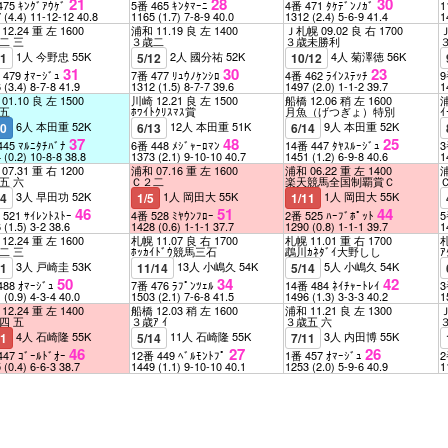
21
28
30
475 ｷﾝｸﾞｱｳｹﾞ
5番 465 ｷﾝﾀﾏｰﾆ
4番 471 ﾀｹﾃﾞﾝﾉｶﾞ
1
7
(4.4)
11-12-12
40.8
1165
(1.7)
7-8-9
40.0
1312
(2.4)
5-6-9
41.4
1
12.24 重 左 1600
浦和 11.19 良 左 1400
Ｊ札幌 09.02 良 右 1700
Ｊ
二 三
３歳二
３歳未勝利
1人 今野忠 55K
2人 國分祐 52K
4人 菊澤徳 56K
11
5/12
10/12
31
30
23
 479 ｵﾏｰｼﾞｭ
7番 477 ﾘｭｳﾉｹﾝｼﾛ
4番 462 ﾗｲﾝｽﾃｯﾁ
9
6
(3.4)
8-7-8
41.9
1312
(1.5)
8-7-7
39.6
1497
(2.0)
1-1-2
39.7
1
01.10 良 左 1500
川崎 12.21 良 左 1500
船橋 12.06 稍 左 1600
浦
五
ﾎﾜｲﾄｸﾘｽﾏｽ賞
月魚（げつぎょ）特別
6人 本田重 52K
12人 本田重 51K
9人 本田重 52K
10
6/13
6/14
37
48
25
445 ﾏﾙﾆﾀﾁﾊﾞﾅ
6番 448 ﾒｼﾞｬｰﾛﾏﾝ
14番 447 ﾀﾔｽﾙｰｼﾞｭ
3
4
(0.2)
10-8-8
38.8
1373
(2.1)
9-10-10
40.7
1451
(1.2)
6-9-8
40.6
1
07.31 重 右 1200
浦和 07.16 重 左 1600
浦和 06.22 重 左 1400
浦
五 六
Ｃ２二
楽天競馬全国制覇賞Ｃ
3人 早田功 52K
1人 岡田大 55K
1人 岡田大 55K
14
1/5
1/11
46
51
44
 521 ｻｲﾚﾝﾄｽﾄｰ
4番 528 ﾐﾔｳﾝﾌﾛｰ
2番 525 ﾊｰﾌﾞﾎﾟｯﾄ
5
6
(1.5)
3-2
38.6
1428
(0.6)
1-1-1
37.7
1290
(0.8)
1-1-1
39.7
1
12.24 重 左 1600
札幌 11.07 良 右 1700
札幌 11.01 重 右 1700
札
二 三
ﾎｯｶｲﾄﾞｳ競馬三石
鵡川ｶﾈﾀﾞｲ大野しし
ｱ
3人 戸崎圭 53K
13人 小嶋久 54K
5人 小嶋久 54K
11
11/14
5/14
50
34
42
488 ｵﾏｰｼﾞｭ
7番 476 ﾗﾌﾟﾝﾂｪﾙ
14番 484 ﾈｲﾁｬｰﾄﾚｲ
3
1
(0.9)
4-3-4
40.0
1503
(2.1)
7-6-8
41.5
1496
(1.3)
3-3-3
40.2
1
12.24 重 左 1400
船橋 12.03 稍 左 1600
浦和 11.21 良 左 1300
Ｊ
四 五
３歳ｱ ｲ
３歳五 六
4人 石崎隆 55K
11人 石崎隆 55K
3人 内田博 55K
11
5/14
7/11
46
27
26
447 ｺﾞｰﾙﾄﾞｵｰ
12番 449 ﾍﾞﾙﾓﾝﾄﾌﾟ
1番 457 ｵﾏｰｼﾞｭ
2
5
(0.4)
6-6-3
38.7
1449
(1.1)
9-10-10
40.1
1253
(2.0)
5-9-6
40.9
1