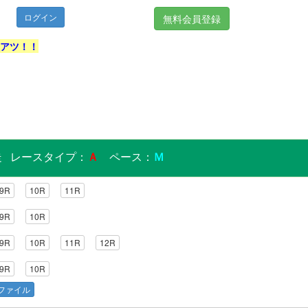
無料会員登録
激アツ！！
0発走 レースタイプ：
Ａ
ペース：
Ｍ
9R
10R
11R
9R
10R
9R
10R
11R
12R
9R
10R
elファイル