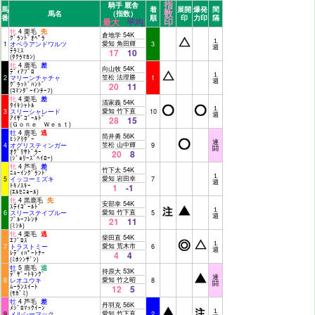
指
騎手 厩舎
馬
着
展開
爆発
間
数
馬名
（指数）
番
順
印
力印
隔
印
最大
平均
牝
4 栗毛
先
倉地学 54K
ｸﾞﾗﾝﾄﾞｵﾍﾟﾗ
１
愛知 角田輝
1
オペラアンドワルツ
3
週
ﾃﾗﾐｽ
17
10
(ﾀｸﾗﾏｶﾝ)
牝
4 鹿毛
差
向山牧 54K
ﾃﾞｨｱﾌﾞﾛ
１
笠松 法理勝
2
マリーンチャチャ
1
週
ｸﾞﾗｯﾄﾞﾊﾝﾄﾞ
20
11
(ｺﾏﾝﾀﾞｰｲﾝﾁｰﾌ)
牝
4 栗毛
差
清家義 54K
ﾀｲｷｼｬﾄﾙ
１
愛知 竹下直
3
スリーシャレード
10
週
ｱｲｻﾞｺﾞｰﾙﾄﾞ
28
15
(Ｇｏｎｅ Ｗｅｓｔ)
牡
4 鹿毛
逃
筒井勇 56K
ﾋｼｱﾘﾀﾞｰ
連
笠松 山中輝
4
オグリスティンガー
9
闘
ｵｸﾞﾘｻﾄﾞﾗｰ
20
8
(ｼﾞｮﾘｰｽﾞﾍｲﾛｰ)
牝
4 芦毛
差
竹下太 54K
ﾆｭｰｲﾝｸﾞﾗﾝﾄﾞ
１
愛知 岩田幸
5
イッコーミズキ
7
週
ﾄｷﾉｽｷｰ
1
-1
(ｴﾙｾﾆｮｰﾙ)
牝
4 黒鹿毛
先
安部幸 54K
ｽﾃｲｺﾞｰﾙﾄﾞ
１
愛知 竹下直
6
スリーステイブルー
5
週
ﾌﾞﾙｰﾌﾚﾝﾁ
21
11
(ﾐｼﾙ)
牝
4 栗毛
逃
柴田直 54K
ｴﾌﾞﾛｽ
１
愛知 荒木市
7
トラストミー
6
週
ﾚﾃﾞｨﾊﾟｰﾄﾅｰ
4
4
(ﾐﾎｼﾝｻﾞﾝ)
牡
5 鹿毛
追
持原大 53K
ﾃﾞｻﾞｰﾄｷﾝｸﾞ
連
愛知 竹之昭
8
レオユウキ
8
闘
ﾑｰﾗﾝｽｲｰﾄ
12
5
(ﾓｶﾞﾐ)
牡
4 芦毛
差
丹羽克 56K
ﾒｼﾞﾛﾏｯｸｲｰﾝ
１
愛知 竹下直
9
メルシーマック
2