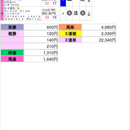
週
ｴﾚｸﾄﾛｱｰﾄ
22
17
(ﾉｰｻﾞﾝﾃｰｽﾄ)
牡
4 栗毛
先
小山信 56K
Ｇｒａｎｄ Ｓｌａｍ
１
愛知 瀬戸悟
10
パッパターチ
4
週
Ｐａｒａｄｉｓｅ Ｌｏｕｉｓ
28
15
(Ｓａｄｌｅｒ’ｓ Ｗｅｌｌｓ)
単勝
600円
馬単
4,680円
複勝
120円
３連複
2,030円
140円
３連単
22,340円
210円
枠連
1,310円
馬連
1,640円