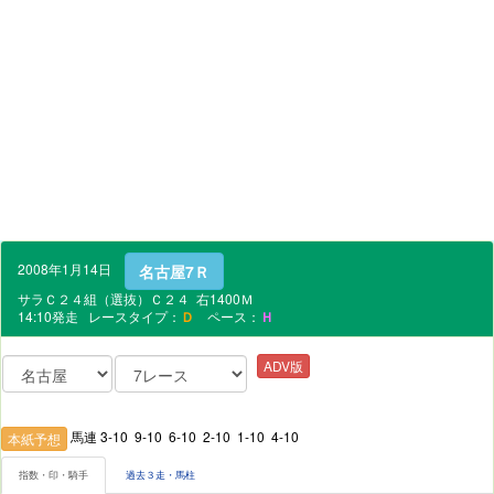
2008年1月14日
名古屋7Ｒ
サラＣ２４組（選抜）Ｃ２４ 右1400Ｍ
14:10発走 レースタイプ：
Ｄ
ペース：
Ｈ
ADV版
馬連 3-10 9-10 6-10 2-10 1-10 4-10
本紙予想
指数・印・騎手
過去３走・馬柱