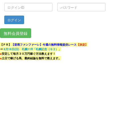
ロ
パ
グ
ス
イ
ワ
ン
ー
ID
ド
無料会員登録
【ＰＲ】
【逆境ファンファーレ】今週の無料情報提供レース
【決定】
⇒
8月16日(日) 札幌11R「札幌記念（Ｇ２）」
※
安定して毎月３０万円稼ぐ方法教えます！
※
土日で稼げる馬、最終結論を無料で教えます。