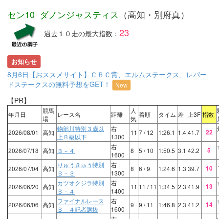
セン10 ダノンジャスティス
（高知・別府真）
23
過去１０走の最大指数：
お知らせ
8月6日【おススメサイト】ＣＢＣ賞、エルムステークス、レパー
ドステークスの無料予想をGET！
New
【PR】
競馬
人
年月日
レース名
距離
着順
タイム
差
上3F
指数
場
気
物部川特別３歳以
右
22
2026/08/01
高知
11
7
/ 12
1:26.1
1.4
41.7
上Ｂ級以下
1300
右
5
2026/07/18
高知
Ｂ－４
8
5
/ 10
1:50.5
3.1
42.2
1600
りゅうきゅう特別
右
10
2026/07/04
高知
8
6
/ 9
1:24.6
1.3
39.7
Ｂ－３
1300
カツオクジラ特別
右
13
2026/06/20
高知
11
11
/ 11
1:34.5
2.3
41.9
Ｂ－４
1400
ファイナルレース
右
14
2026/06/06
高知
9
9
/ 11
1:46.8
2.3
41.2
Ｂ－４記者選抜
1600
右