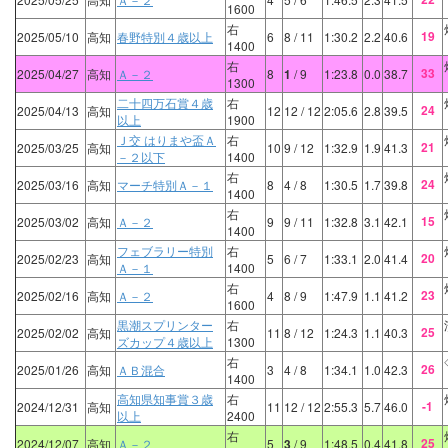
1600
右
19
2025/05/10
高知
春野特別４歳以上
6
8
/ 11
1:30.2
2.2
40.6
1400
右
33
2025/04/27
高知
Ａ－２
8
1
/ 9
1:23.8
0.0
38.7
1300
二十四万石賞４歳
右
24
2025/04/13
高知
12
12
/ 12
2:05.6
2.8
39.5
以上
1900
Ｊ交 はりまや盃Ａ
右
21
2025/03/25
高知
10
9
/ 12
1:32.9
1.9
41.3
－２以下
1400
右
24
2025/03/16
高知
マーチ特別Ａ－１
8
4
/ 8
1:30.5
1.7
39.8
1400
右
15
2025/03/02
高知
Ａ－２
9
9
/ 11
1:32.8
3.1
42.1
1400
フェブラリー特別
右
20
2025/02/23
高知
5
6
/ 7
1:33.1
2.0
41.4
Ａ－１
1400
右
23
2025/02/16
高知
Ａ－２
4
8
/ 9
1:47.9
1.1
41.2
1600
黒潮スプリンター
右
25
2025/02/02
高知
11
8
/ 12
1:24.3
1.1
40.3
ズカップ４歳以上
1300
右
26
2025/01/26
高知
ＡＢ混合
3
4
/ 8
1:34.1
1.0
42.3
1400
高知県知事賞３歳
右
-1
2024/12/31
高知
11
12
/ 12
2:55.3
5.7
46.0
以上
2400
右
25
2024/12/07
高知
Ａ－２
5
3
/ 9
1:48.5
0.4
41.8