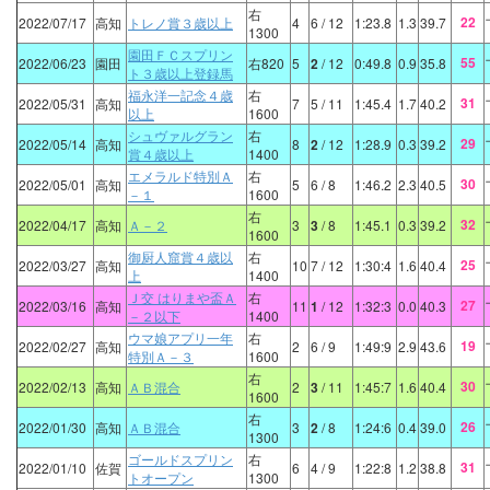
右
22
2022/07/17
高知
トレノ賞３歳以上
4
6
/ 12
1:23.8
1.3
39.7
1300
園田ＦＣスプリン
55
2022/06/23
園田
右820
5
2
/ 12
0:49.8
0.9
35.8
ト３歳以上登録馬
福永洋一記念４歳
右
31
2022/05/31
高知
7
5
/ 11
1:45.4
1.7
40.2
以上
1600
シュヴァルグラン
右
29
2022/05/14
高知
8
2
/ 12
1:28.9
0.3
39.2
賞４歳以上
1400
エメラルド特別Ａ
右
30
2022/05/01
高知
5
6
/ 8
1:46.2
2.3
40.5
－１
1600
右
32
2022/04/17
高知
Ａ－２
3
3
/ 8
1:45.1
0.3
39.2
1600
御厨人窟賞４歳以
右
25
2022/03/27
高知
10
7
/ 12
1:30:4
1.6
40.4
上
1400
Ｊ交 はりまや盃Ａ
右
27
2022/03/16
高知
11
1
/ 12
1:32:3
0.0
40.3
－２以下
1400
ウマ娘アプリ一年
右
19
2022/02/27
高知
2
6
/ 9
1:49:9
2.9
43.6
特別Ａ－３
1600
右
30
2022/02/13
高知
ＡＢ混合
2
3
/ 11
1:45:7
1.6
40.4
1600
右
26
2022/01/30
高知
ＡＢ混合
3
2
/ 8
1:24:6
0.4
39.0
1300
ゴールドスプリン
右
31
2022/01/10
佐賀
6
4
/ 9
1:22:8
1.2
38.8
トオープン
1300