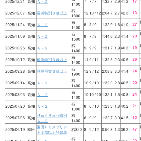
17
2025/12/21
高知
Ａ－２
7
7
/ 7
1:32.7
2.9
41.2
1400
右
13
2025/12/07
高知
長浜特別３歳以上
12
10
/ 12
2:04.7
2.7
42.3
1800
右
27
2025/11/24
高知
Ａ－２
8
8
/ 9
1:32.9
1.6
41.0
1400
右
20
2025/11/09
高知
Ａ－２
8
7
/ 8
1:44.6
2.3
41.4
1600
右
19
2025/10/26
高知
Ａ－２
9
9
/ 9
1:31.7
1.9
40.3
1400
右
26
2025/10/12
高知
横浜特別３歳以上
11
9
/ 11
1:32.3
2.3
40.6
1400
右
24
2025/09/28
高知
珊瑚冠賞３歳以上
12
9
/ 12
2:08.8
3.3
41.4
1900
右
20
2025/09/14
高知
Ａ－２
10
9
/ 10
1:32.3
2.8
40.5
1400
右
24
2025/08/03
高知
Ａ－２
10
10
/ 10
1:32.1
1.6
40.8
1400
右
21
2025/07/20
高知
Ａ－２
8
6
/ 10
1:23.3
1.8
40.2
1300
りゅうきゅう特別
右
12
2025/07/06
高知
6
9
/ 9
1:32.7
3.0
41.5
Ａ－２
1400
園田ＦＣスプリン
47
2025/06/19
園田
右820
8
9
/ 12
0:50.3
1.3
36.2
ト３歳以上登録馬
右
22
2025/05/25
高知
Ａ－２
4
5
/ 6
1:46.5
2.3
41.5