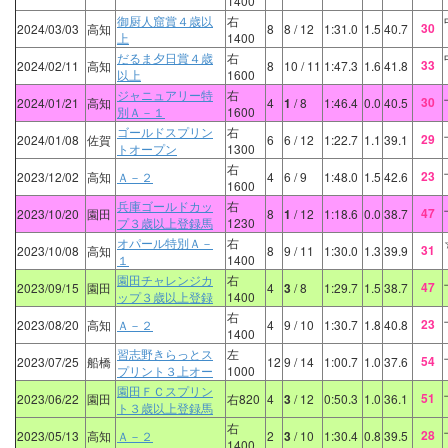
1400
御厨人窟賞４歳以
右
30
2024/03/03
高知
8
8
/ 12
1:31.0
1.5
40.7
上
1400
だるま夕日賞４歳
右
33
2024/02/11
高知
8
10
/ 11
1:47.3
1.6
41.8
以上
1600
ジャニュアリー特
右
30
2024/01/21
高知
4
1
/ 8
1:46.4
0.0
40.5
別Ａ－１
1600
ゴールドスプリン
右
29
2024/01/08
佐賀
6
6
/ 12
1:22.7
1.1
39.1
トオープン
1300
右
23
2023/12/02
高知
Ａ－２
4
6
/ 9
1:48.0
1.5
42.6
1600
兵庫ゴールドカッ
右
47
2023/10/20
園田
8
1
/ 12
1:18.6
0.0
38.7
プ３歳以上登録馬
1230
オパール特別Ａ－
右
31
2023/10/08
高知
8
9
/ 11
1:30.0
1.3
39.9
１
1400
園田チャレンジカ
右
47
2023/09/15
園田
4
3
/ 8
1:29.7
1.5
38.7
ップ３歳以上登録
1400
右
23
2023/08/20
高知
Ａ－２
4
9
/ 10
1:30.7
1.8
40.8
1400
習志野きらっとス
左
54
2023/07/25
船橋
12
9
/ 14
1:00.7
1.0
37.6
プリント３上オー
1000
園田ＦＣスプリン
51
2023/06/22
園田
右820
4
3
/ 12
0:50.3
1.0
36.1
ト３歳以上登録馬
右
28
2023/05/13
高知
Ａ－２
2
3
/ 10
1:30.4
0.8
39.5
1400