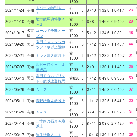
1600
トパーズ特別Ａ－
右
23
2024/11/24
高知
3
8
/ 10
1:32.8
1.6
41.1
１
1400
地方競馬魂特別Ａ
右
28
2024/11/10
高知
2
3
/ 8
1:46.6
0.9
40.4
－２
1600
名古
ゴールド争覇オー
右
48
2024/10/17
9
5
/ 12
1:34.6
1.0
39.1
屋
プン
1500
園田チャレンジカ
右
44
2024/09/20
園田
6
4
/ 12
1:29.7
1.1
40.1
ップ３歳以上登録
1400
右
31
2024/07/21
高知
トレノ賞３歳以上
5
6
/ 12
1:23.2
1.4
40.7
1300
ルビー特別Ａ－１
右
25
2024/07/07
高知
6
2
/ 9
1:30.1
1.1
40.3
選抜馬
1400
園田ＦＣスプリン
50
2024/06/13
園田
右820
3
4
/ 12
0:49.8
0.9
35.9
ト３歳以上登録馬
右
37
2024/05/26
高知
Ａ－２
8
2
/ 11
1:45.3
0.0
40.4
1600
右
20
2024/05/11
高知
春野特別４歳以上
6
11
/ 12
1:32.5
1.5
41.3
1400
右
31
2024/04/29
高知
Ａ－２
2
6
/ 9
1:43.7
1.0
39.5
1600
二十四万石賞４歳
右
34
2024/04/14
高知
7
8
/ 11
2:08.0
2.7
42.4
以上
1900
右
26
2024/03/17
高知
弥生特別Ａ－１
4
10
/ 10
1:30.4
1.0
40.8