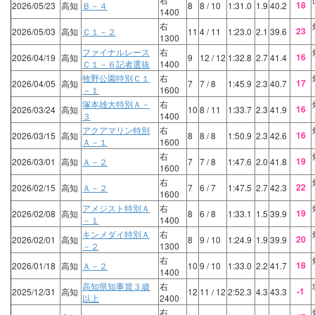
18
2026/05/23
高知
Ｂ－４
8
8
/ 10
1:31.0
1.9
40.2
1400
右
23
2026/05/03
高知
Ｃ１－２
11
4
/ 11
1:23.0
2.1
39.6
1300
ファイナルレース
右
16
2026/04/19
高知
9
12
/ 12
1:32.8
2.7
41.4
Ｃ１－６記者選抜
1400
牧野公園特別Ｃ１
右
17
2026/04/05
高知
7
7
/ 8
1:45.9
2.3
40.7
－１
1600
塚本雄大特別Ａ－
右
16
2026/03/24
高知
10
8
/ 11
1:33.7
2.3
41.9
３
1400
アクアマリン特別
右
16
2026/03/15
高知
8
8
/ 8
1:50.9
2.3
42.6
Ａ－１
1600
右
19
2026/03/01
高知
Ａ－２
7
7
/ 8
1:47.6
2.0
41.8
1600
右
22
2026/02/15
高知
Ａ－２
7
6
/ 7
1:47.5
2.7
42.3
1600
アメジスト特別Ａ
右
19
2026/02/08
高知
8
6
/ 8
1:33.1
1.5
39.9
－１
1400
キンメダイ特別Ａ
右
20
2026/02/01
高知
8
9
/ 10
1:24.9
1.9
39.9
－２
1300
右
18
2026/01/18
高知
Ａ－２
10
9
/ 10
1:33.0
2.2
41.7
1400
高知県知事賞３歳
右
-1
2025/12/31
高知
12
11
/ 12
2:52.3
4.3
43.3
以上
2400
右