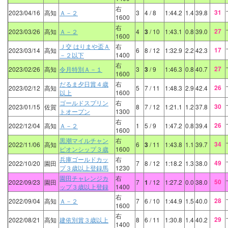
右
31
2023/04/16
高知
Ａ－２
3
4
/ 8
1:44.2
1.4
39.8
1600
右
27
2023/03/26
高知
Ａ－２
4
3
/ 10
1:43.1
0.8
39.0
1600
Ｊ交 はりまや盃Ａ
右
17
2023/03/14
高知
6
8
/ 12
1:32.9
2.2
42.3
－２以下
1400
右
27
2023/02/26
高知
令月特別Ａ－１
3
3
/ 9
1:46.3
0.8
40.7
1600
だるま夕日賞４歳
右
26
2023/02/12
高知
5
7
/ 11
1:48.3
2.9
42.4
以上
1600
ゴールドスプリン
右
30
2023/01/15
佐賀
8
7
/ 12
1:21.1
1.2
37.8
トオープン
1300
右
26
2022/12/04
高知
Ａ－２
1
5
/ 9
1:47.2
0.8
39.4
1600
黒潮マイルチャン
右
34
2022/11/06
高知
6
3
/ 11
1:43.8
1.1
39.7
ピオンシップ３歳
1600
兵庫ゴールドカッ
右
49
2022/10/20
園田
7
8
/ 12
1:18.2
1.3
38.0
プ３歳以上登録馬
1230
園田チャレンジカ
右
50
2022/09/23
園田
7
1
/ 12
1:27.2
0.0
38.0
ップ３歳以上登録
1400
右
28
2022/09/04
高知
Ａ－２
7
6
/ 10
1:44.9
1.5
40.0
1600
右
29
2022/08/21
高知
建依別賞３歳以上
8
6
/ 11
1:30.8
1.4
40.2
1400