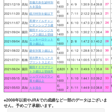
首藤志奈生誕特別
右
27
2021/12/19
高知
3
4
/ 9
1:30:9
0.4
39.8
ＡＢ混合
1400
右
21
2021/11/20
高知
鏡川特別Ｂ級以下
4
7
/ 11
2:12:2
0.9
44.3
1900
黒潮マイルチャン
右
24
2021/11/07
高知
4
6
/ 10
1:47:3
2.1
39.7
ピオンシップ３歳
1600
園田チャレンジカ
右
39
2021/09/24
園田
5
6
/ 10
1:30:2
1.1
38.4
ップ３歳以上登録
1400
ミッキーロケット
右
28
2021/09/04
高知
1
2
/ 8
1:47:2
0.1
40.2
賞３歳以上
1600
右
30
2021/08/22
高知
建依別賞３歳以上
3
4
/ 12
1:28:8
0.7
39.0
1400
習志野きらっとス
左
51
2021/07/21
船橋
10
10
/ 14
1:00:5
1.9
37.5
プリント３上オー
1000
園田ＦＣスプリン
56
2021/06/24
園田
右820
1
3
/ 11
0:49:6
1.1
35.8
ト３歳以上登録馬
シュヴァルグラン
右
33
2021/05/15
高知
1
1
/ 10
1:44:1
0.0
39.2
賞４歳以上
1600
右
32
2021/05/03
高知
ＡＢ混合
2
1
/ 11
1:44:9
0.0
38.8
1600
※2008年以前やJRAでの成績など一部のデータはございま
せん。予めご了承願います。