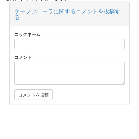
ケープフローラに関するコメントを投稿す
る
ニックネーム
コメント