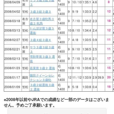
8
2008/04/09
9
10
/ 10
1:35:1
4.6
屋
３
1400
右
12
2008/04/02
笠松
３歳３組３歳３
9
9
/ 9
1:33:3
2.2
1400
名古
名古屋３歳牝馬３
右
18
2008/03/18
9
7
/ 10
1:35:2
2.3
屋
歳２ 牝馬
1400
たんぽぽ賞３歳３
右
12
2008/03/13
笠松
10
8
/ 10
1:34:4
2.4
選抜
1400
右
11
2008/02/27
笠松
３歳４組３歳４
7
4
/ 8
1:33:5
0.9
1400
名古
サラ３歳３組３歳
右
11
2008/02/21
9
9
/ 10
1:36:5
2.5
屋
３
1400
雪割草賞３歳３ 選
右
17
2008/02/13
笠松
9
7
/ 10
1:31:6
2.1
抜
1400
右
15
2008/01/23
笠松
若菜賞３歳２ 選抜
10
8
/ 10
1:33:6
3.5
1400
園田クイーンセレ
右
20
2008/01/17
園田
12
11
/ 12
1:33:9
2.9
39.9
クション３歳牝
1400
３歳２組選抜３歳
右
16
2008/01/09
笠松
8
5
/ 8
1:33:8
0.4
２ 選抜
1400
※2008年以前やJRAでの成績など一部のデータはございま
せん。予めご了承願います。