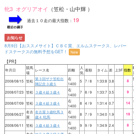
牝3 オグリアオイ
（笠松・山中輝 ）
19
過去１０走の最大指数：
お知らせ
8月9日【おススメサイト】ＣＢＣ賞、エルムステークス、レパー
ドステークスの無料予想をGET！
New
【PR】
競馬
人
年月日
レース名
距離
着順
タイム
差
上3F
指数
場
気
第３回ザク笠松出
右
8
2008/08/15
笠松
5
7
/ 8
1:33:8
3.8
陣記念３歳５
1400
右
9
2008/07/23
笠松
３歳４組３歳４
7
8
/ 9
1:33:7
3.5
1400
右
14
2008/07/09
笠松
３歳４組３歳４
8
4
/ 9
1:31:4
0.7
1400
名古
名古屋３歳牝馬３
右
19
2008/06/27
8
7
/ 9
1:34:0
1.9
屋
歳４ 牝馬
1400
右
8
2008/06/11
笠松
３歳４組３歳４
9
9
/ 9
1:34:9
2.4
1400
名古
サラ３歳３組３歳
右