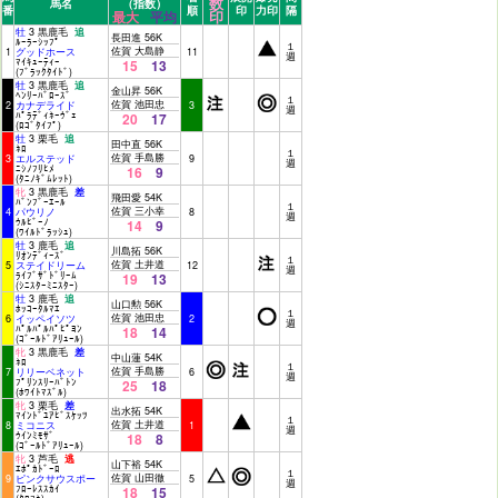
数
馬名
（指数）
番
順
印
力印
隔
印
最大
平均
牡
3 黒鹿毛
追
長田進 56K
ﾙｰﾗｰｼｯﾌﾟ
１
佐賀 大島静
1
グッドホース
11
週
ﾏｲｷｭｰﾃｨｰ
15
13
(ﾌﾞﾗｯｸﾀｲﾄﾞ)
牡
3 黒鹿毛
追
金山昇 56K
ﾍﾝﾘｰﾊﾞﾛｰｽﾞ
１
佐賀 池田忠
2
カナデライド
3
週
ﾊﾟﾗﾃﾞｨﾈｰｳﾞｪ
20
17
(ﾛｺﾞﾀｲﾌﾟ)
牡
3 栗毛
追
田中直 56K
ﾈﾛ
１
佐賀 手島勝
3
エルステッド
9
週
ﾆｼﾉﾌﾘﾋﾒ
16
9
(ﾀﾆﾉｷﾞﾑﾚｯﾄ)
牝
3 黒鹿毛
差
飛田愛 54K
ﾊﾞﾝﾌﾞｰｴｰﾙ
１
佐賀 三小幸
4
パウリノ
8
週
ｳﾙﾋﾞｰﾉ
14
9
(ﾜｲﾙﾄﾞﾗｯｼｭ)
牡
3 鹿毛
追
川島拓 56K
ﾘｵﾝﾃﾞｨｰｽﾞ
１
佐賀 土井道
5
ステイドリーム
12
週
ﾗｲﾌﾞｻﾞﾄﾞﾘｰﾑ
19
13
(ｼﾆｽﾀｰﾐﾆｽﾀｰ)
牡
3 鹿毛
追
山口勲 56K
ﾎｯｺｰﾀﾙﾏｴ
１
佐賀 池田忠
6
イッペイソツ
2
週
ﾊﾟﾙﾊﾟﾙﾊﾟﾋﾟﾖﾝ
18
14
(ｺﾞｰﾙﾄﾞｱﾘｭｰﾙ)
牝
3 黒鹿毛
差
中山蓮 54K
ﾈﾛ
１
佐賀 手島勝
7
リリーベネット
6
週
ﾌﾟﾘﾝｽﾘｰﾊﾞﾄﾝ
25
18
(ﾎﾜｲﾄﾏｽﾞﾙ)
牝
3 栗毛
差
出水拓 54K
ﾏｲﾝﾄﾞﾕｱﾋﾞｽｹｯﾂ
１
佐賀 土井道
8
ミコニス
1
週
ｳｲﾝﾐﾓｻﾞ
18
8
(ｺﾞｰﾙﾄﾞｱﾘｭｰﾙ)
牝
3 芦毛
逃
山下裕 54K
ｴﾎﾟｶﾄﾞｰﾛ
１
佐賀 山田徹
9
ピンクサウスポー
5
週
ﾌﾛｰﾚｽｽｶｲ
18
15