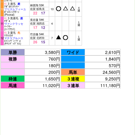
(ｸﾛﾌﾈ)
牝
3 鹿毛
差
林悠翔 53K
ｱﾎﾟﾛｹﾝﾀｯｷｰ
４
佐賀 鮫島克
10
プリズムフィーユ
10
週
ﾎﾟｴﾃｨｯｸﾀｰﾝ
22
17
(Pivotal)
牝
3 黒鹿毛
差
長谷蓮 54K
ﾅﾀﾞﾙ
１
佐賀 池田忠
11
ヴァンクラッセ
4
週
ﾊｰﾂｷｰ
17
12
(ﾊｰﾂｸﾗｲ)
牝
3 栗毛
先
竹吉徹 54K
ﾏﾃﾗｽｶｲ
１
佐賀 北村欣
12
マテラブルース
7
週
ｴｲｼﾝｳﾞｨｰｳﾞｫ
26
15
(ｻｳｽｳﾞｨｸﾞﾗｽ)
単勝
3,580円
ワイド
2,610円
複勝
760円
1,840円
180円
570円
200円
馬単
24,560円
枠連
1,650円
３連複
9,250円
馬連
11,020円
３連単
111,180円