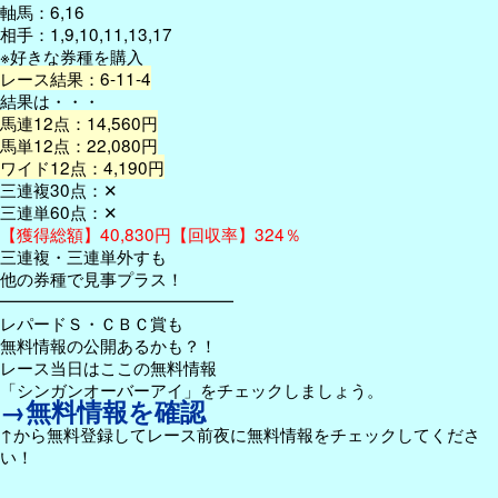
軸馬：6,16
相手：1,9,10,11,13,17
※好きな券種を購入
レース結果：6-11-4
結果は・・・
馬連12点：14,560円
馬単12点：22,080円
ワイド12点：4,190円
三連複30点：✕
三連単60点：✕
【獲得総額】40,830円【回収率】324％
三連複・三連単外すも
他の券種で見事プラス！
━━━━━━━━━━━━━━
レパードＳ・ＣＢＣ賞も
無料情報の公開あるかも？！
レース当日はここの無料情報
「シンガンオーバーアイ」をチェックしましょう。
→無料情報を確認
↑から無料登録してレース前夜に無料情報をチェックしてくださ
い！