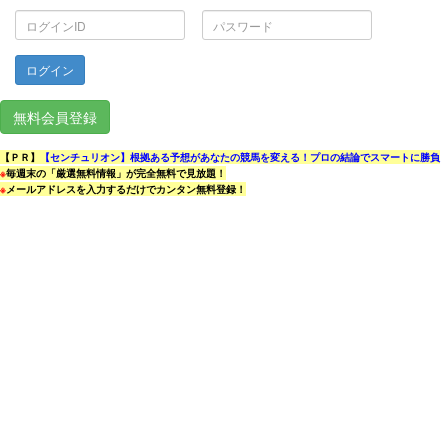
ロ
パ
グ
ス
イ
ワ
ン
ー
ID
ド
無料会員登録
【ＰＲ】
【センチュリオン】根拠ある予想があなたの競馬を変える！プロの結論でスマートに勝負
※
毎週末の「厳選無料情報」が完全無料で見放題！
※
メールアドレスを入力するだけでカンタン無料登録！