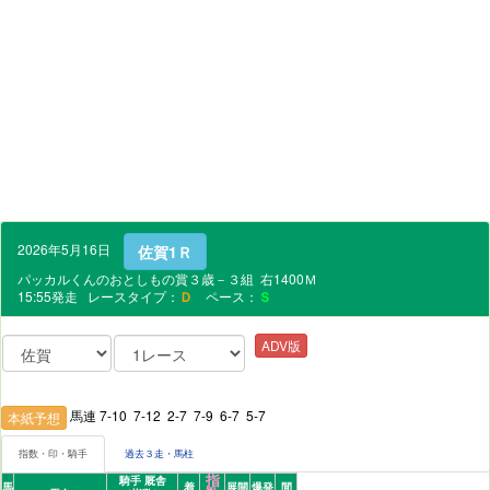
2026年5月16日
佐賀1Ｒ
パッカルくんのおとしもの賞３歳－３組 右1400Ｍ
15:55発走 レースタイプ：
Ｄ
ペース：
Ｓ
ADV版
馬連 7-10 7-12 2-7 7-9 6-7 5-7
本紙予想
指数・印・騎手
過去３走・馬柱
指
騎手 厩舎
馬
着
展開
爆発
間