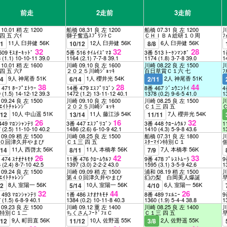
前走
2走前
3走前
10.01 稍 左 1200
船橋 08.31 良 左 1200
船橋 07.31 良 左 1200
川
四 五 六ｲ
獅子奮迅ｽﾌﾟﾘﾝﾄＣ
ＣＨＩＢＡ総研１０周
ﾌ
11人 臼井健 56K
12人 臼井健 56K
6人 臼井健 56K
11
10/12
8/8
32
32
28
509 ﾓｽｵｰｷｯﾄﾞ
5番 516 ﾀｲﾑｲｽﾞﾏﾈ
3番 513 ﾄｰｹﾝﾏﾝﾎﾞ
1
8
(1.1)
10-10-11
39.0
1164
(2.1)
7-7-8
39.1
1174
(1.8)
3-7-8
39.0
1
10.01 稍 左 1600
川崎 09.10 良 左 1600
川崎 08.22 良 左 1500
川
四 五 六ｱ
２０２５川崎ｼﾞｮｯｷ
百日草賞Ｃ１六 七
ﾌ
9人 神尾香 51K
1人 櫻井光 54K
2人 神尾香 51K
14
6/14
2/11
38
28
44
 471 ﾎｰﾌﾟｴﾄﾜｰ
14番 479 ｴｽﾌﾟﾘｺﾞﾝ
8番 467 ｼﾞｭｳﾆﾝﾄｲ
4
9
(1.5)
14-12-12
39.3
1472
(1.2)
13-11-12
40.1
1378
(0.2)
9-6-5
41.0
1
09.24 良 左 1500
川崎 09.10 良 左 1600
川崎 08.25 良 左 1500
川
ｲﾄﾁｬﾚﾝｼﾞ
２０２５川崎ｼﾞｮｯｷ
Ｃ１三 四 五
10人 中山遥 51K
11人 藤江渉 54K
7人 櫻井光 54K
/12
13/14
11/11
26
16
32
449 ﾏﾛﾝｼｬﾝﾃﾘ
3番 447 ｴｽﾌﾟﾘｺﾞﾝ
3番 448 ｸﾛｰﾑｳﾙﾌ
1
7
(2.5)
11-10-10
40.2
1486
(2.6)
6-10-9
42.1
1410
(4.3)
5-9-8
43.6
1
09.09 稍 左 1500
川崎 08.25 良 左 1500
船橋 07.31 良 左 1800
川
０回津久井やまび
Ｃ１三 四 五
ｽﾀｰﾏｲﾝ特別Ｃ１
11人 西啓太 56K
11人 本橋孝 56K
7人 本橋孝 56K
/14
8/11
7/9
26
42
33
 474 ｽﾅｵﾅｷﾓﾁ
11番 476 ｸﾛｰﾑｳﾙﾌ
9番 478 ﾌﾟﾚｽﾄﾑｰﾗ
9
6
(2.4)
8-7-10
42.5
1397
(3.0)
2-2-2
43.0
1595
(3.1)
3-5-9
42.6
1
09.24 良 左 1500
川崎 09.09 稍 左 1500
浦和 08.19 稍 左 1500
川
ｲﾄﾁｬﾚﾝｼﾞ
第４０回津久井やまび
幻の梨 白岡美人爆誕
8人 室陽一 56K
10人 室陽一 56K
6人 室陽一 56K
12
5/14
4/10
32
44
26
 493 ﾏﾛﾝｼｬﾝﾃﾘ
1番 486 ｽﾅｵﾅｷﾓﾁ
8番 489 ﾂｪﾙﾆｰ
9
7
(1.5)
6-8-9
40.1
1384
(0.2)
10-11-8
40.3
1360
(1.9)
5-4-4
38.8
1
09.23 良 左 1500
川崎 09.12 重 左 1400
川崎 08.25 良 左 1400
川
特別Ｃ１二
ちくさんﾌｰﾄﾞﾌｪＣ
Ｃ１三 四 五
9人 町田直 56K
10人 佐野遥 55K
2人 佐野遥 55K
/12
11/12
3/8