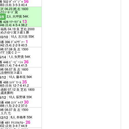
56
番 502 ﾎﾟｯﾄﾞｼﾞｬ
383
(0.8)
3-5-3
40.4
沢 06.23 稍 右 1600
ﾙｸﾃｨｰﾛｰｽﾞ賞
2人 大坪慎 54K
3/9
13
番 428 ﾂｱｰﾓﾃﾞﾙ
446
(0.4)
4-5-4
38.2
福島 04.19 良 芝右 2000
ひめさゆり賞３歳１勝
10人 古川吉 55K
10/10
1
0番 396 ﾃﾞﾙｱｳﾞｧｰ
042
(5.4)
2-2-9
40.5
崎 07.08 良 左 1500
ｫｱｸﾞﾗ賞Ｃ２一
1人 矢野貴 54K
5/14
36
番 446 ﾋﾞｰﾋﾞｰｼｬ
383
(1.4)
7-6-4
41.5
崎 08.07 良 左 1600
仏法僧特別３歳１
10人 藤本現 56K
4/12
35
番 488 ﾕﾒﾄﾞﾘｰﾑ
465
(0.9)
12-7-6
41.2
函館 07.12 良 芝右 1800
３歳未勝利
10人 荻野琢 55K
8/12
30
2番 498 ｺﾝﾄﾞｩｲｱ
488
(1.5)
2-2-2
37.0
崎 08.07 良 左 1500
Ｃ１六 七
8人 本橋孝 55K
12/12
26
2番 481 ｸﾘｽﾀﾙｱﾛｰ
402
(2.9)
3-4-7
44.9