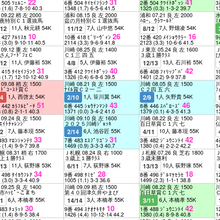
22
31
41
 505 ﾂｪﾙﾆｰ
6番 504 ﾀｲｾｲﾌﾗﾝｸ
2番 504 ｸﾜｲﾄﾎﾟｯｼ
3
4
(1.6)
7-8-10
40.3
1348
(1.7)
6-5-6
41.5
1325
(0.3)
1-3-2
39.7
1
09.22 稍 左 2000
浦和 08.15 良 左 2000
浦和 07.21 良 左 2000
水
夜特別Ｃ１選抜馬
盆の月特別Ｃ１選抜馬
ﾊﾛｰ，ｳﾗﾜｰﾙﾄﾞ
ﾐ
11人 秋元耕 54K
7人 山中悠 54K
7人 野畑凌 54K
/12
11/12
8/12
10
26
16
 427 ｱﾙﾘｽｶ
10番 418 ﾋﾞﾘｰｳﾞｨﾝ
12番 420 ﾒｲｼｮｳｸﾗｰ
9
3
(3.0)
9-10-11
40.5
2114
(3.3)
9-6-9
41.8
2123
(3.3)
10-6-6
41.5
1
09.12 重 左 1400
川崎 08.25 良 左 1400
Ｊ東京 05.24 良 左 1600
Ｊ
さんﾌｰﾄﾞﾌｪＣ
Ｃ１三 四 五
３歳１勝ｸﾗｽ
11人 伊藤裕 53K
5人 伊藤裕 53K
13人 石川裕 55K
/12
4/8
12/13
31
40
42
 415 ﾀｲｾｲﾌﾗﾝｸ
3番 412 ｸﾜｲﾄﾎﾟｯｼ
6番 408 ﾌｨﾘｯﾌﾟﾊﾞ
1
8
(1.7)
12-10-12
40.9
1326
(0.4)
6-8-6
39.5
1401
(2.2)
9-9
37.8
2
09.08 稍 左 1500
川崎 08.21 良 左 1500
川崎 08.05 良 左 1500
川
ﾙﾄﾞｺｰｽﾄ賞Ｃ
ﾅｲﾙ賞Ｃ２一 二
Ｃ２四 五 六
ﾌ
1人 西啓太 54K
1人 笹川翼 54K
1人 矢野貴 54K
14
2/10
2/9
51
43
46
 442 ｶﾗﾌﾙﾋﾟｰﾁ
6番 445 ｼｮｳﾅﾝﾏﾝﾃ
8番 446 ｽﾊﾟﾛｰｽﾞ
9
6
(0.8)
2-1-1
40.3
1371
(0.0)
3-4-2
41.0
1379
(0.1)
4-3-5
41.3
1
09.24 良 左 1500
川崎 09.10 良 左 1600
川崎 08.22 良 左 1500
川
ｲﾄﾁｬﾚﾝｼﾞ
２０２５川崎ｼﾞｮｯｷ
百日草賞Ｃ１六 七
7人 藤本現 55K
6人 池谷匠 55K
10人 藤本現 55K
12
2/14
4/11
33
31
42
493 ﾏﾛﾝｼｬﾝﾃﾘ
7番 483 ｴｽﾌﾟﾘｺﾞﾝ
3番 482 ｼﾞｭｳﾆﾝﾄｲ
4
6
(1.4)
9-9-7
39.8
1469
(0.9)
3-3-3
40.7
1380
(0.4)
2-2-2
42.2
1
 08.31 稍 右 1700
Ｊ札幌 08.24 良 右 1000
Ｊ札幌 07.26 良 芝右 1800
Ｊ
上１勝ｸﾗｽ
３歳上１勝ｸﾗｽ
３歳未勝利
11人 荻野琢 53K
7人 荻野琢 54K
10人 荻野琢 55K
/13
6/11
13/13
34
28
18
 498 ﾀｲﾖｳﾌﾚｱ
9番 498 ﾀﾐｾﾞ
8番 496 ﾃﾞﾙﾏｹｾﾗｾ
1
1
(3.0)
3-3-4
40.9
1005
(1.1)
3-3
36.6
1499
(2.3)
1-1-1
38.8
1
09.25 良 左 1400
川崎 09.09 稍 左 1500
川崎 08.22 良 左 1500
川
市ﾊｯﾋﾟｰこまち
第４０回津久井やまび
百日草賞Ｃ１六 七
6人 本橋孝 55K
3人 本橋孝 55K
6人 本橋孝 55K
11
14/14
3/11
30
10
42
483 ﾁｭﾗｯﾄ
9番 494 ｽﾅｵﾅｷﾓﾁ
1番 488 ｼﾞｭｳﾆﾝﾄｲ
1
2
(1.4)
8-9-5
38.4
1426
(4.4)
10-12-14
44.2
1380
(0.4)
8-9-8
40.8
1