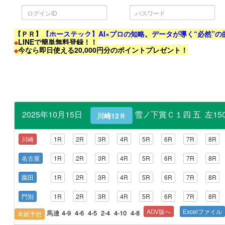
ロ
パ
グ
ス
イ
ワ
ン
ー
ID
ド
【ＰＲ】
【ホーステック】AI×プロの知略。データが導く“必然”の
※
LINEで簡単無料登録！！
※
今なら即日使える20,000円分のポイントプレゼント！
2025年10月15日
雪ノ下賞Ｃ１四 五 左150
川崎12Ｒ
川崎
1R
2R
3R
4R
5R
6R
7R
8R
名古屋
1R
2R
3R
4R
5R
6R
7R
8R
園田
1R
2R
3R
4R
5R
6R
7R
8R
門別
1R
2R
3R
4R
5R
6R
7R
8R
ADV版へ
Excelファイル
馬連 4-9 4-6 4-5 2-4 4-10 4-8
本紙予想