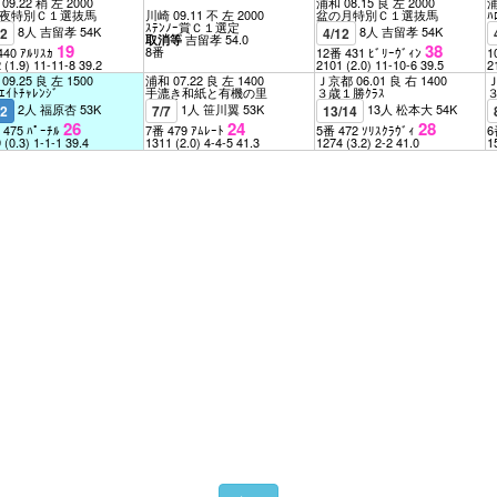
09.22 稍 左 2000
浦和 08.15 良 左 2000
浦
夜特別Ｃ１選抜馬
川崎 09.11 不 左 2000
盆の月特別Ｃ１選抜馬
ﾊ
ｽﾃﾝﾉｰ賞Ｃ１選定
8人 吉留孝 54K
8人 吉留孝 54K
12
4/12
吉留孝 54.0
取消等
19
38
8番
440 ｱﾙﾘｽｶ
12番 431 ﾋﾞﾘｰｳﾞｨﾝ
1
2
(1.9)
11-11-8
39.2
2101
(2.0)
11-10-6
39.5
2
09.25 良 左 1500
浦和 07.22 良 左 1400
Ｊ京都 06.01 良 右 1400
Ｊ
ｲﾄﾁｬﾚﾝｼﾞ
手漉き和紙と有機の里
３歳１勝ｸﾗｽ
３
2人 福原杏 53K
1人 笹川翼 53K
13人 松本大 54K
12
7/7
13/14
26
24
28
 475 ﾊﾟｰﾁﾙ
7番 479 ｱﾑﾚｰﾄ
5番 472 ｿﾘｽｸﾗｳﾞｨ
6
9
(0.3)
1-1-1
39.4
1311
(2.0)
4-4-5
41.3
1274
(3.2)
2-2
41.0
1