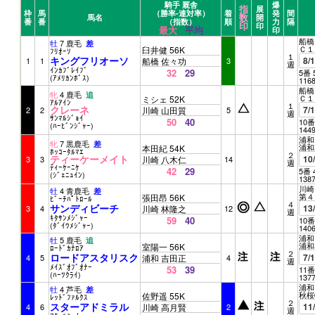
騎手 厩舎
爆
指
展
枠
馬
（勝率-連対率）
着
発
間
数
馬名
開
番
番
（指数）
順
力
隔
印
印
最大
平均
印
船橋 
牡
7 鹿毛
差
Ｃ１
臼井健 56K
ﾌﾘｵｰｿ
１
キングフリオーソ
8/
1
1
船橋 佐々功
3
週
ｲﾝｶﾌﾞﾚｲﾌﾞ
32
29
5番 
(ｱﾒﾘｶﾝﾎﾞｽ)
116
船橋 
牝
4 鹿毛
追
Ｃ１
ミシェ 52K
ｱﾙｱｲﾝ
１
クレーネ
7/
2
2
川崎 山田質
5
週
ｻﾝﾏﾙｼﾞｮｲ
50
40
10番
(ﾊｰﾋﾞﾝｼﾞｬｰ)
144
浦和 
牝
7 黒鹿毛
差
浦和ｴ
本田紀 54K
ﾎｯｺｰﾀﾙﾏｴ
２
ティーケーメイト
10
3
3
川崎 八木仁
14
週
ﾃｨｰｹｰﾆｹ
42
29
5番 
(ｼﾞｪﾆｭｲﾝ)
138
川崎 
牡
4 青鹿毛
差
第４
張田昂 56K
ﾋﾞｰﾁﾊﾟﾄﾛｰﾙ
４
サンディビーチ
13
3
4
川崎 林隆之
12
週
ｷﾀｻﾝﾒｼﾞｬｰ
59
40
10番
(ﾀﾞｲﾜﾒｼﾞｬｰ)
140
浦和 
牡
5 鹿毛
追
浦和ｴ
室陽一 56K
ﾛｰﾄﾞｶﾅﾛｱ
２
ロードアスタリスク
7/
4
5
浦和 吉田正
4
週
ﾒｲｽﾞｵﾌﾞｵﾅｰ
53
39
11番
(ﾊｰﾂｸﾗｲ)
137
浦和 
牡
4 芦毛
差
秋桜
佐野遥 55K
ﾚｯﾄﾞﾌｧﾙｸｽ
２
スターアドミラル
11
4
6
川崎 高月賢
2
週