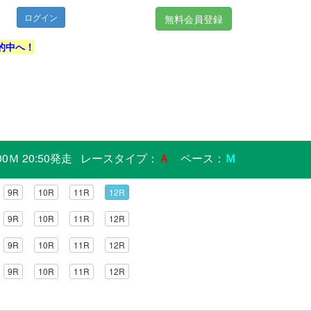
無料会員登録
的中へ！
0Ｍ 20:50発走 レースタイプ：
Ａ
ペース：
Ｍ
9R
10R
11R
12R
9R
10R
11R
12R
9R
10R
11R
12R
9R
10R
11R
12R