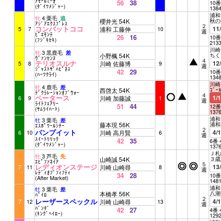
ｱﾓｰﾙﾐｰｵ
56
38
10番
(ﾀﾞｲﾜﾒｼﾞｬｰ)
138
浦和 
牝
4 栗毛
追
秋の
櫻井光 54K
ｱｼﾞｱｴｸｽﾌﾟﾚｽ
２
コンバットココ
11
5
7
浦和 工藤伸
10
週
ﾋﾟｴﾓﾝﾃ
26
16
10番
(ﾌｼﾞｷｾｷ)
213
川崎 
牝
3 黒鹿毛
差
ちく
小野楓 54K
ｳﾞｧﾝｾﾝﾇ
４
テリオスルナ
12
5
8
川崎 佐藤博
9
週
ｼﾞｬｽﾄｻﾞﾊﾋﾟﾈｽ
42
29
10番
(ﾊｰﾂｸﾗｲ)
134
川崎 
牝
4 鹿毛
差
ｺﾞｰ
西啓太 54K
ﾃﾞｸﾗﾚｰｼｮﾝｵﾌﾞｳｫｰ
４
ペータース
1/
6
9
川崎 加藤誠
1
週
ﾗｲﾄﾌｪｱﾘｰ
51
44
12番
(ｻﾑﾗｲﾊｰﾄ)
137
浦和 
牡
3 栗毛
差
浦和ｴ
藤本現 56K
ｴｽﾎﾟﾜｰﾙｼﾁｰ
２
パンプイット
4/
6
10
川崎 高月賢
6
週
ｽｲｰﾄﾘﾘｯｸ
42
35
6番 
(ﾀﾞｲﾜﾒｼﾞｬｰ)
137
Ｊ札幌
牝
3 芦毛
先
３歳
山崎誠 54K
ｴﾋﾟﾌｧﾈｲｱ
５
レディオンステージ
13
7
11
川崎 山崎尋
8
週
ﾚﾃﾞｨｵﾌﾞﾌｨﾌﾃｨ
34
28
10番
(After Market)
148
浦和 
牡
3 栗毛
差
八潮
本橋孝 56K
ﾊﾟｲﾛ
２
レーザースペックル
4/
7
12
川崎 山崎尋
13
週
ﾊﾞﾝﾀﾞ
42
27
4番 
(ｷﾝｸﾞﾍｲﾛｰ)
129