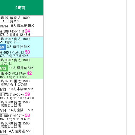
4走前
崎 07.10 良 左 1600
ｫｰｶｰﾄﾞ賞Ｃ１一
9人 藤本現 56K
13/14
24
番 508 ﾏｲﾝﾄﾞﾌﾞﾛ
476
(2.4)
5-9-12
43.6
崎 08.07 良 左 1500
ﾙｺｰｽ賞Ｃ２一
3人 藤江渉 54K
2/9
50
番 465 ﾏｼﾞｶﾙﾚｲｽ
373
(0.0)
7-7-5
40.6
崎 08.07 良 左 1500
Ｃ１六 七
11人 櫻井光 54K
3/12
42
1番 445 ｸﾘｽﾀﾙｱﾛｰ
383
(1.0)
2-1-1
43.2
崎 07.11 重 左 1500
個性豊かな１１の庭
10人 本橋孝 56K
8/13
59
番 473 ﾌﾟﾙｰﾌﾘｰﾀ
396
(1.1)
11-10-11
41.0
崎 08.08 良 左 1500
早涼賞Ｃ１四 五
14人 室陽一 56K
7/14
53
番 489 ﾎﾟｯﾄﾞｼﾞｬ
387
(1.2)
9-11-9
40.2
崎 08.08 良 左 1500
早涼賞Ｃ１四 五
4人 佐野遥 55K
5/14