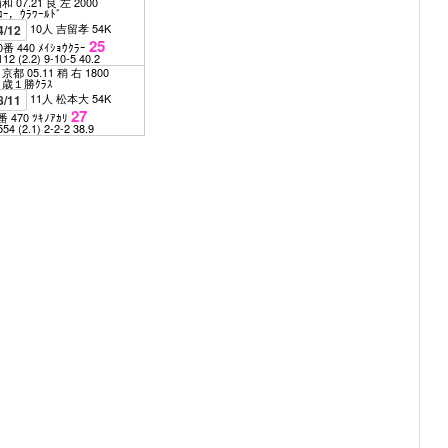
和 07.21 良 左 2000
ﾛｰ，ｳﾗﾜｰﾙﾄﾞ
10人 吉留孝 54K
4/12
25
0番 440 ﾒｲｼｮｳｸﾗｰ
112
(2.2)
9-10-5
40.2
京都 05.11 稍 右 1800
歳１勝ｸﾗｽ
11人 松本大 54K
8/11
27
番 470 ﾂｷﾉｱｶﾘ
554
(2.1)
2-2-2
38.9