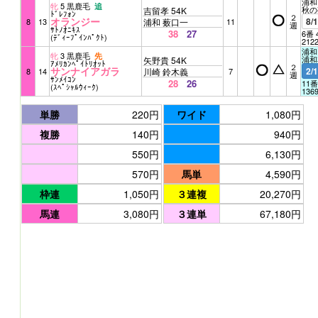
浦和 
牝
5 黒鹿毛
追
秋の
吉留孝 54K
ﾄﾞﾚﾌｫﾝ
２
オランジー
8/
8
13
浦和 薮口一
11
週
ｻﾄﾉｵﾆｷｽ
38
27
6番 
(ﾃﾞｨｰﾌﾟｲﾝﾊﾟｸﾄ)
212
浦和 
牝
3 黒鹿毛
先
浦和ｴ
矢野貴 54K
ｱﾒﾘｶﾝﾍﾟｲﾄﾘｵｯﾄ
２
サンナイアガラ
2/
8
14
川崎 鈴木義
7
週
ｻﾝﾒｲｺﾝ
28
26
11番
(ｽﾍﾟｼｬﾙｳｨｰｸ)
136
単勝
220円
ワイド
1,080円
複勝
140円
940円
550円
6,130円
570円
馬単
4,590円
枠連
1,050円
３連複
20,270円
馬連
3,080円
３連単
67,180円