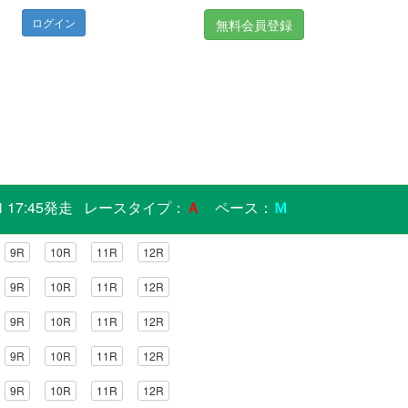
無料会員登録
 17:45発走 レースタイプ：
Ａ
ペース：
Ｍ
9R
10R
11R
12R
9R
10R
11R
12R
9R
10R
11R
12R
9R
10R
11R
12R
9R
10R
11R
12R