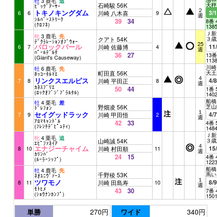
牡
3 鹿毛
追
天秤
石崎駿 56K
ﾋﾞｯｸﾞｱｰｻｰ
２
トキノキングダム
3/
6
6
川崎 八木喜
9
週
ｼﾙﾊﾞｰｽﾄﾘｰｸ
39
34
8番 
(ｸﾛﾌﾈ)
138
Ｊ新潟
牝
3 鹿毛
先
３歳
クアト 54K
ﾃﾞｸﾗﾚｰｼｮﾝｵﾌﾞｳｫｰ
25
バロックパール
11
6
7
川崎 佐藤博
4
週
ﾊﾟｰﾙﾃﾞﾙﾀ
36
27
13番
(Giant's Causeway)
113
川崎 
牡
6 鹿毛
先
天王
町田直 56K
ﾎｯｺｰﾀﾙﾏｴ
４
リンクスエルピス
4/
7
8
川崎 平田正
8
週
ｶﾈｽﾌﾞﾘｴ
50
44
1番 
(ﾛｯｸｵﾌﾞｼﾞﾌﾞﾗﾙﾀﾙ)
140
船橋 
牡
4 栗毛
差
芝山
野畑凌 56K
ﾄﾞﾚﾌｫﾝ
１
セイグッドラック
4/
7
9
川崎 甲田悟
2
週
ｱﾛﾏｷｬﾝﾄﾞﾙ
42
33
4番 
(ﾌﾚﾝﾁﾃﾞﾋﾟｭﾃｨ)
148
Ｊ新潟
牝
4 栗毛
追
３歳
山崎誠 54K
ｴﾋﾟﾌｧﾈｲｱ
４
エナジーチャイム
15
8
10
川崎 村田順
11
週
ｶﾘﾝﾊﾞ
24
15
4番 
(ﾙｰﾗｰｼｯﾌﾟ)
122
船橋 
牡
4 鹿毛
先
馬い
千野稜 53K
ﾈｵﾕﾆｳﾞｧｰｽ
１
ツワモノ
8/
8
11
川崎 田島寿
10
週
ﾓﾄﾋﾒ
43
30
7番 
(ｼｮｳﾅﾝｶﾝﾌﾟ)
150
単勝
270円
ワイド
340円