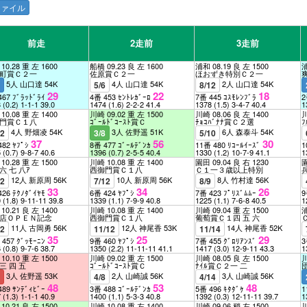
lファイル
前走
2走前
3走前
10.28 重 左 1600
船橋 09.23 良 左 1600
浦和 08.19 良 左 1500
浦
町賞Ｃ２一
佐原賞Ｃ２一
ほおずき特別Ｃ２一
5人 山口達 54K
4人 山口達 54K
2人 山口達 54K
7
5/6
8/12
29
22
18
467 ﾌﾞﾗｯﾄﾞﾗｲ
4番 453 ｾﾝﾄﾚｶﾞｰﾛ
7番 445 ｺｽﾓﾚﾝﾌﾞﾗ
2
8
(0.2)
1-1-1
39.0
1474
(1.6)
2-2-2
41.4
1378
(1.5)
3-4-7
40.4
1
10.08 重 左 1400
川崎 09.02 重 左 1500
川崎 08.06 良 左 1400
川
門賞Ｃ１八
ｺﾞｰﾙﾄﾞｺｰｽﾄ賞Ｃ
ﾁｮｺﾊﾞﾅﾅ賞Ｃ２選
4人 野畑凌 54K
3人 佐野遥 51K
6人 森泰斗 54K
12
3/8
5/10
37
56
30
482 ﾔﾌﾟｼ
8番 477 ｺﾞｰﾙﾃﾞﾝｶ
11番 480 ﾘｺｰﾙｲｰｽﾞ
1
5
(0.7)
9-8-7
40.6
1396
(0.7)
2-5-5
40.4
1330
(1.2)
10-7-9
41.1
1
10.28 重 左 1500
川崎 10.08 重 左 1400
園田 09.04 良 右 1230
園
六 七 八ｱ
西御門賞Ｃ１八
Ｃ１一３歳以上特別
12人 新原周 56K
10人 新原周 56K
8人 竹村達 56K
12
7/12
8/9
33
34
26
426 ﾃｸﾉﾀﾞｲﾔﾓ
6番 424 ﾔﾌﾟｼ
7番 423 ﾌﾟﾘｽﾞﾑﾑｰ
9
0
(1.8)
9-11-11
39.8
1339
(1.1)
7-9-9
40.8
1225
(1.1)
7-6-8
40.5
1
10.21 良 左 1400
川崎 10.08 重 左 1400
川崎 09.04 重 左 1500
浦
売店ＯＰＥＮ記念
西御門賞Ｃ１八
葡萄賞Ｃ１四 五 六
11人 古岡勇 56K
12人 神尾香 53K
14人 神尾香 52K
12
11/12
11/14
35
25
29
 457 ｸﾞｯﾓｰﾆﾝ
9番 460 ﾔﾌﾟｼ
7番 455 ｸﾞﾛﾘｱﾝｽﾞ
3
6
(0.8)
9-7-6
38.7
1350
(2.2)
11-11-11
41.1
1417
(3.0)
12-9-11
43.3
1
10.10 重 左 1500
川崎 09.02 重 左 1500
川崎 08.05 良 左 1500
川
三 四 五
ｺﾞｰﾙﾄﾞｺｰｽﾄ賞Ｃ
ﾅｲﾙ賞Ｃ２一 二
3人 佐野遥 53K
2人 山崎誠 56K
3人 山崎誠 56K
8
4/8
4/14
48
53
48
489 ｻﾝﾃﾞｨﾋﾞｰ
3番 488 ｺﾞｰﾙﾃﾞﾝｶ
5番 496 ｷﾀﾀﾞｹ
1
7
(1.3)
1-1-1
40.9
1400
(1.1)
5-3-3
40.8
1392
(0.3)
12-11-11
39.7
1
10.21 良 左 1500
川崎 10.08 重 左 1400
川崎 09.06 稍 左 1500
川