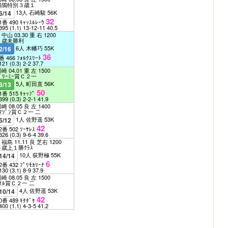
鶺鴒特別３歳１
13人 石崎駿 56K
6/14
32
1番 490 ｷｬｯｽﾙﾚｰｳ
395
(1.1)
13-12-11
40.5
中山 03.30 重 右 1200
３歳未勝利
6人 木幡巧 55K
2/16
36
番 466 ﾌｫﾙｸｽﾘｰﾄ
121
(0.3)
2-2
37.7
崎 04.01 重 左 1500
ﾄﾞﾘｰﾐｰ賞Ｃ２一
5人 町田直 56K
3/13
50
1番 515 ｷｬｯﾌﾟ
399
(0.3)
2-2-1
41.9
崎 08.05 良 左 1400
ｱﾏｿﾞﾝ賞Ｃ２一 二
1人 佐野遥 53K
5/12
42
2番 502 ｿｰｻﾚｽ
326
(0.3)
9-6-4
39.6
福島 11.11 良 芝右 1200
３歳上１勝ｸﾗｽ
10人 荻野極 55K
14/14
6
2番 432 ﾌﾟﾘﾓｶﾘｰﾅ
130
(3.1)
8-9
37.9
崎 08.05 良 左 1500
ﾅｲﾙ賞Ｃ２一 二
4人 佐野遥 53K
10/14
42
0番 489 ｷﾀﾀﾞｹ
400
(1.1)
4-3-5
41.2