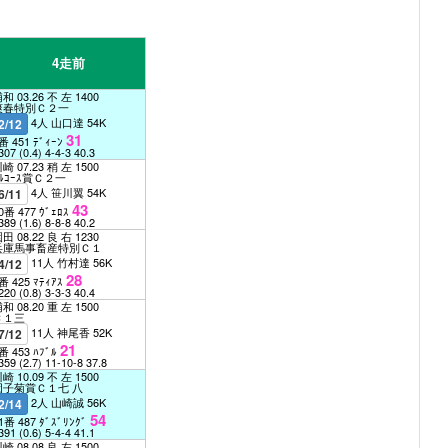
4走前
和 03.26 不 左 1400
爽春特別Ｃ２一
4人 山口達 54K
2/12
31
番 451 ﾃﾞｨｰﾝ
307
(0.4)
4-4-3
40.3
崎 07.23 稍 左 1500
ﾌﾙｺｰｽ賞Ｃ２一
4人 笹川翼 54K
6/11
43
0番 477 ｳﾞｪﾛｽ
389
(1.6)
8-8-8
40.2
田 08.22 良 右 1230
兵庫馬事畜産特別Ｃ１
11人 竹村達 56K
4/12
28
番 425 ﾏﾃｨｱｽ
220
(0.8)
3-3-3
40.4
和 08.20 重 左 1500
Ｃ１三
11人 神尾香 52K
7/12
21
番 453 ﾊﾌﾞﾙ
359
(2.7)
11-10-8
37.8
崎 10.09 不 左 1500
団子菊賞Ｃ１七 八
2人 山崎誠 56K
2/14
54
1番 487 ﾀﾞｽﾞﾘﾝｸﾞ
391
(0.6)
5-4-4
41.1
崎 08.08 良 左 1500