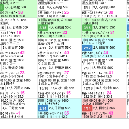
座特別Ｃ２一
四面楚歌賞Ｃ２一 二
啄木鳥特別３歳１
7人 石崎駿 56K
8人 石崎駿 56K
9人 石崎駿 56K
11
6/9
5/11
38
25
39
495 ｱﾘﾊｯﾋﾟｰ
5番 495 ﾊﾞﾄﾙｸﾘｰｸ
9番 492 ｱｽﾀﾗﾋﾞｽﾀ
1
5
(0.5)
10-9-5
39.0
1351
(1.6)
9-9-9
40.9
1398
(1.5)
11-10-11
40.4
1
 05.19 良 左 1200
Ｊ新潟 05.04 良 左 1200
Ｊ中山 04.13 良 右 1200
Ｊ
未勝利
３歳未勝利
３歳未勝利
2人 石橋脩 55K
4人 石橋脩 55K
3人 木幡巧 55K
/15
3/15
3/16
19
23
31
 474 ﾄﾞﾅﾚｱ
5番 474 ｻﾝﾚｲﾏﾘｰ
12番 470 ﾏｹｽﾞｷﾞﾗｲ
8
8
(1.1)
5-6
38.9
1127
(0.0)
1-1
38.3
1131
(0.7)
2-3
38.9
1
10.08 重 左 1500
川崎 06.12 良 左 1500
川崎 05.06 良 左 1500
川
山賞Ｃ２一 二
金蓮花賞Ｃ１三 四
ﾚｯﾄﾞｶｰﾍﾟｯﾄ賞Ｃ
3人 町田直 56K
3人 町田直 56K
2人 町田直 56K
8
4/11
2/12
42
40
44
502 ｸﾘｽﾀﾙｽﾜﾝ
7番 513 ﾌﾚｲﾑｼﾞｮｰ
2番 512 ﾗｲﾊﾟﾁ
1
2
(0.5)
2-2-2
43.4
1382
(0.7)
3-2-3
42.4
1373
(0.6)
1-1-1
41.9
1
10.28 重 左 1600
川崎 10.10 重 左 1400
川崎 09.02 重 左 1500
川
町賞Ｃ２一
Ｃ２三 四 五
ｺﾞｰﾙﾄﾞｺｰｽﾄ賞Ｃ
2人 野畑凌 56K
3人 野畑凌 56K
1人 野畑凌 56K
7
4/12
7/8
23
27
41
509 ﾌﾞﾗｯﾄﾞﾗｲ
2番 506 ｷﾝｸﾞﾌﾘｵｰ
2番 497 ｺﾞｰﾙﾃﾞﾝｶ
1
4
(0.8)
3-3-3
39.4
1341
(0.5)
9-9-7
41.5
1415
(2.6)
3-4-4
42.3
1
 10.06 良 芝左 1400
Ｊ新潟 08.10 良 芝左 1400
Ｊ東京 06.01 良 芝左 1400
Ｊ
上１勝ｸﾗｽ
３歳上１勝ｸﾗｽ
３歳上１勝ｸﾗｽ
17人 石田拓 53K
14人 横山琉 55K
16人 北村宏 56K
/18
15/18
12/18
15
15
24
442 ﾒﾘｰｼﾞｪｰﾝ
12番 434 ﾗﾗﾏｾﾗｼｵﾝ
8番 444 ｻｸｾｽｶﾗｰ
1
3
(1.3)
15-14
35.3
1223
(1.1)
14-13
34.8
1212
(0.9)
16-16
33.9
1
10.30 重 左 1600
川崎 10.08 重 左 1600
川崎 09.04 重 左 1500
川
！淡路玉ねぎ食べ
ＹＪＳﾄﾗｲｱﾙﾗｳ
２０２４川崎ｼﾞｮｯｷ
4人 千野稜 53K
2人 千野稜 56K
2人 田中涼 56K
9
2/14
1/14
-1
35
43
495 ﾗﾃｨｻﾜｰ
4番 493 ｹｲﾂｰﾊﾞﾙﾎ
6番 491 ﾏｸﾞﾉﾘｱﾚｰ
1
1
(5.3)
3-6-8
44.9
1485
(1.1)
1-1-1
42.2
1399
(0.9)
2-2-1
41.5
1