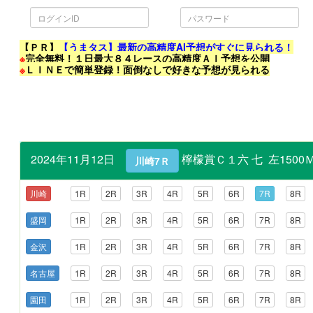
ロ
パ
グ
ス
イ
ワ
ン
ー
ID
ド
【ＰＲ】
【うまタス】最新の高精度AI予想がすぐに見られる！
※
完全無料！１日最大８４レースの高精度ＡＩ予想を公開
※
ＬＩＮＥで簡単登録！面倒なしで好きな予想が見られる
2024年11月12日
檸檬賞Ｃ１六 七 左1500Ｍ
川崎7Ｒ
川崎
1R
2R
3R
4R
5R
6R
7R
8R
盛岡
1R
2R
3R
4R
5R
6R
7R
8R
金沢
1R
2R
3R
4R
5R
6R
7R
8R
名古屋
1R
2R
3R
4R
5R
6R
7R
8R
園田
1R
2R
3R
4R
5R
6R
7R
8R