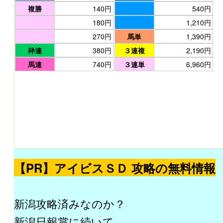
複勝
140円
540円
180円
1,210円
270円
馬単
1,390円
枠連
380円
３連複
2,190円
馬連
740円
３連単
6,960円
【PR】アイビスＳＤ 攻略の無料情報
新潟攻略済みなのか？
新潟日報賞に続いて