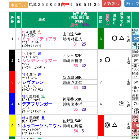
ADV版へ
Exce
馬連 2-5 5-8 5-9
的中！
5-6 5-11 3-5
本紙予想
騎手 厩舎
爆
指
展
枠
馬
（勝率-連対率）
着
発
間
数
馬名
開
番
番
（指数）
順
力
隔
印
印
最大
平均
印
船橋 
牝
4 鹿毛
先
芝山
山口達 54K
ｻﾄﾉｸﾗｳﾝ
１
ミヤコノティアラ
2/
1
1
船橋 林正人
3
週
ｻﾝﾀﾞｰﾊﾞﾄﾙ
31
25
3番 
(ｷﾝｼｬｻﾉｷｾｷ)
147
川崎 
牝
4 栗毛
差
西御
ミシェ 52K
ｴｽﾎﾟﾜｰﾙｼﾁｰ
４
シンデレラサマー
6/
2
2
川崎 吉橋淳
5
週
ｿﾝﾖﾝ
56
42
4番 
(ﾃｨﾝﾊﾞｰｶﾝﾄﾘｰ)
133
船橋 
牡
4 鹿毛
差
Ｃ１
新原周 56K
ﾜｰﾙﾄﾞｴｰｽ
１
シヴァシン
5/
3
3
川崎 八木仁
7
週
ﾅﾑﾗﾏﾄﾞﾝﾅ
34
30
4番 
(ｻｳｽｳﾞｨｸﾞﾗｽ)
140
浦和 
牡
3 黒鹿毛
追
新
神尾香 53K
ﾋﾞｰﾁﾊﾟﾄﾛｰﾙ
２
デアフリンガー
7/
4
4
川崎 岩本洋
6
週
ﾗﾌﾞﾕｰ
35
28
12番
(ﾏｰﾍﾞﾗｽｻﾝﾃﾞｰ)
131
川崎 
牡
4 黒鹿毛
差
Ｃ２
佐野遥 54K
ﾎｯｺｰﾀﾙﾏｴ
４
ホッコーソムニウム
1/
5
5
川崎 山崎裕
1
週
ﾎｯｺｰﾏｽﾀﾝｸﾞ
54
51
5番 
(ｱｸﾞﾈｽﾌﾗｲﾄ)
138
浦和 