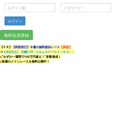
ロ
パ
グ
ス
イ
ワ
ン
ー
ID
ド
無料会員登録
【ＰＲ】
【阿部辰巳】今週の無料提供レース
【決定】
⇒
8月8日(土) 札幌11R「エルムステークス（Ｇ３）」
※
"わずか一週間で100万円超え！"多数達成！
※
毎週のメインレースを無料公開中！