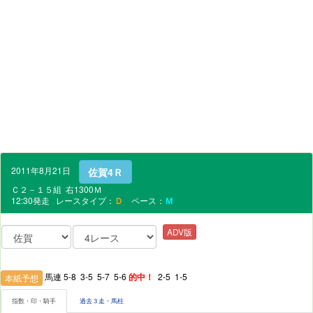
2011年8月21日
佐賀4Ｒ
Ｃ２－１５組 右1300Ｍ
12:30発走 レースタイプ：
Ｄ
ペース：
Ｍ
ADV版
馬連 5-8 3-5 5-7 5-6
的中！
2-5 1-5
本紙予想
指数・印・騎手
過去３走・馬柱