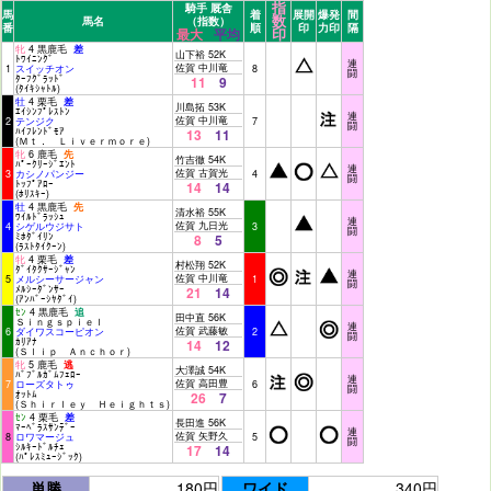
指
騎手 厩舎
馬
着
展開
爆発
間
数
馬名
（指数）
番
順
印
力印
隔
印
最大
平均
牝
4 黒鹿毛
差
山下裕 52K
ﾄﾜｲﾆﾝｸﾞ
連
佐賀 中川竜
1
スイッチオン
8
闘
ﾀｰﾌｸﾞﾗｯﾄﾞ
11
9
(ﾀｲｷｼｬﾄﾙ)
牡
4 栗毛
差
川島拓 53K
ｴｲｼﾝﾌﾟﾚｽﾄﾝ
連
佐賀 中川竜
2
テンジク
7
闘
ﾊｲﾌﾚﾝﾄﾞﾓｱ
13
11
(Ｍｔ． Ｌｉｖｅｒｍｏｒｅ)
牝
6 鹿毛
先
竹吉徹 54K
ﾊﾟｰｸﾘｰｼﾞｴﾝﾄ
連
佐賀 古賀光
3
カシノパンジー
4
闘
ﾄｯﾌﾟｱﾛｰ
14
14
(ﾎﾘｽｷｰ)
牡
4 黒鹿毛
先
清水裕 55K
ﾜｲﾙﾄﾞﾗｯｼｭ
連
佐賀 九日光
4
シゲルウジサト
3
闘
ﾐﾎﾀﾞｲﾘﾝ
8
5
(ﾗｽﾄﾀｲｸｰﾝ)
牝
4 栗毛
差
村松翔 52K
ﾀﾞｲﾀｸｻｰｼﾞｬﾝ
連
佐賀 中川竜
5
メルシーサージャン
1
闘
ﾒﾙｼｰﾀﾞﾝｻｰ
21
14
(ｱﾝﾊﾞｰｼﾔﾀﾞｲ)
ｾﾝ
4 黒鹿毛
追
田中直 56K
Ｓｉｎｇｓｐｉｅｌ
連
佐賀 武藤敏
6
ダイワスコーピオン
2
闘
ｶﾘｱﾅ
14
12
(Ｓｌｉｐ Ａｎｃｈｏｒ)
牝
5 鹿毛
逃
大澤誠 54K
ﾊﾞﾌﾞﾙｶﾞﾑﾌｪﾛｰ
連
佐賀 高田豊
7
ローズタトゥ
6
闘
ｵｯﾄﾑ
26
7
(Ｓｈｉｒｌｅｙ Ｈｅｉｇｈｔｓ)
ｾﾝ
4 栗毛
差
長田進 56K
ﾏｰﾍﾞﾗｽｻﾝﾃﾞｰ
連
佐賀 矢野久
8
ロワマージュ
5
闘
ｼﾙｷｰﾄﾞﾙﾁｪ
17
14
(ﾊﾟﾚｽﾐｭｰｼﾞｯｸ)
単勝
180円
ワイド
340円