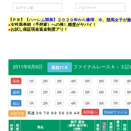
ロ
パ
グ
ス
イ
ワ
ン
ー
ID
ド
【ＰＲ】
【ハーレム競馬】２０２０年から爆増、今、競馬女子が
※
女性馬券師（予想家）への推し精度がヤバイ！
※
お試し保証現金返金制度アリ！
2011年8月6日
ファイナルレースＡ－３記者選
高知11Ｒ
高知
1R
2R
3R
4R
5R
6R
7R
8
盛岡
1R
2R
3R
4R
5R
6R
7R
8
福山
1R
2R
3R
4R
5R
6R
7R
8
ADV版へ
Excelファイル
馬連 3-9 7-9 6-9 5-9 2-9 4-9
本紙予想
騎手 厩舎
爆
指
展
枠
馬
（勝率-連対率）
着
発
間
数
馬名
開
番
番
（指数）
順
力
隔
印
印