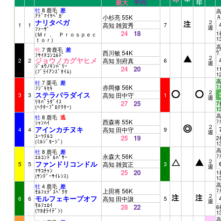
最大
平均
印
牡
8 鹿毛
差
高
ｱﾄﾞﾏｲﾔﾍﾞｶﾞ
小杉亮 55K
ナリタベガ
２
1
1
高知 雑賀秀
7
週
ﾌｧｰｻﾞ
24
18
1
(Ｍｒ． Ｐｒｏｓｐｅｃ
1
ｔｏｒ)
高
牝
7 青鹿毛
差
ｳ
西川敏 54K
ﾌｻｲﾁｺﾝｺﾙﾄﾞ
２
ジョウノカグヤヒメ
2
2
高知 別府真
6
週
ｼﾞｮｳﾉｷﾝﾊﾞﾘｰ
24
20
1
(ﾌﾞﾗｲｱﾝｽﾞﾀｲﾑ)
1
高
牡
7 栗毛
差
ﾌ
赤岡修 56K
ﾌｼﾞｷｾｷ
２
ステラパラダイス
3
3
高知 田中守
1
週
ﾘｷﾊﾟﾗﾀﾞｲｽ
27
25
7
(ﾍｸﾀｰﾌﾟﾛﾃｸﾀｰ)
1
高
牡
8 鹿毛
逃
ﾌ
西森将 55K
ｼｬﾝﾊｲ
２
アインカチヌキ
4
4
高知 田中守
9
週
ﾕｰﾜﾃﾙｺ
25
19
2
(ﾐﾙｼﾞﾖｰｼﾞ)
1
高
牡
8 鹿毛
差
ﾌ
永森大 56K
ｴﾙｺﾝﾄﾞﾙﾊﾟｻｰ
２
ファンドリコンドル
5
5
高知 雑賀正
3
週
ﾏｻｺﾁｬﾝ
25
20
1
(ｻﾝﾃﾞｰｻｲﾚﾝｽ)
1
高
牡
4 鹿毛
差
ﾌ
上田将 56K
ﾓﾙﾌｪﾃﾞｽﾍﾟｸﾀ
２
モルフェキープオフ
6
6
高知 田中譲
5
週
ﾓﾙﾌｪﾛｲ
28
22
6
(ﾜｶｵﾗｲﾃﾞﾝ)
1
高