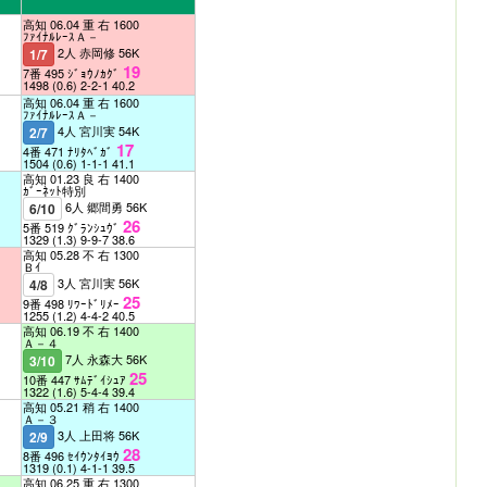
高知 06.04 重 右 1600
ﾌｧｲﾅﾙﾚｰｽＡ－
2人 赤岡修 56K
1/7
19
7番 495 ｼﾞｮｳﾉｶｸﾞ
1498
(0.6)
2-2-1
40.2
高知 06.04 重 右 1600
ﾌｧｲﾅﾙﾚｰｽＡ－
4人 宮川実 54K
2/7
17
4番 471 ﾅﾘﾀﾍﾞｶﾞ
1504
(0.6)
1-1-1
41.1
高知 01.23 良 右 1400
ｶﾞｰﾈｯﾄ特別
6人 郷間勇 56K
6/10
26
5番 519 ｸﾞﾗﾝｼｭｳﾞ
1329
(1.3)
9-9-7
38.6
高知 05.28 不 右 1300
Ｂｲ
3人 宮川実 56K
4/8
25
9番 498 ﾘﾜｰﾄﾞﾘﾒｰ
1255
(1.2)
4-4-2
40.5
高知 06.19 不 右 1400
Ａ－４
7人 永森大 56K
3/10
25
10番 447 ｻﾑﾃﾞｲｼｭｱ
1322
(1.6)
5-4-4
39.4
高知 05.21 稍 右 1400
Ａ－３
3人 上田将 56K
2/9
28
8番 496 ｾｲｳﾝﾀｲﾖｳ
1319
(0.1)
4-1-1
39.5
高知 06.25 重 右 1300