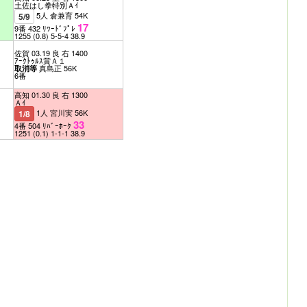
土佐はし拳特別Ａｲ
5人 倉兼育 54K
5/9
17
9番 432 ﾘﾜｰﾄﾞﾌﾟﾚ
1255
(0.8)
5-5-4
38.9
佐賀 03.19 良 右 1400
ｱｰｸﾄｩﾙｽ賞Ａ１
真島正 56K
取消等
6番
高知 01.30 良 右 1300
Ａｲ
1人 宮川実 56K
1/8
33
4番 504 ﾘﾊﾞｰﾎｰｸ
1251
(0.1)
1-1-1
38.9