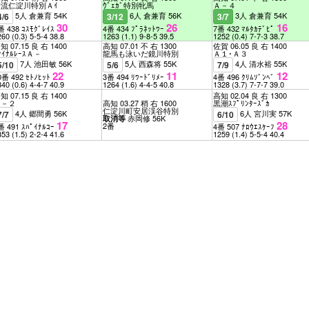
清流仁淀川特別Ａｲ
ｳﾞｪｶﾞ特別牝馬
Ａ－４
5人 倉兼育 54K
6人 倉兼育 56K
3人 倉兼育 54K
4/6
3/12
3/7
30
26
16
番 438 ｺｽﾓｸﾞﾚｲｽ
4番 434 ﾌﾟﾗﾈｯﾄﾜｰ
7番 432 ﾏﾙﾀｶﾃﾞﾋﾟ
260
(0.3)
5-5-4
38.8
1263
(1.1)
9-8-5
39.5
1252
(0.4)
7-7-3
38.7
知 07.15 良 右 1400
高知 07.01 不 右 1300
佐賀 06.05 良 右 1400
ｧｲﾅﾙﾚｰｽＡ－
龍馬も泳いだ鏡川特別
Ａ１･Ａ３
7人 池田敏 56K
5人 西森将 55K
4人 清水裕 55K
5/10
5/6
7/9
22
11
12
0番 492 ｾﾄﾉﾋｯﾄ
3番 494 ﾘﾜｰﾄﾞﾘﾒｰ
4番 496 ｸﾘﾑｿﾞﾝﾍﾞ
340
(0.6)
4-4-7
40.9
1264
(1.6)
4-4-5
40.8
1328
(3.7)
7-7-7
39.0
知 07.15 良 右 1400
高知 02.04 良 右 1300
Ａ－２
高知 03.27 稍 右 1600
黒潮ｽﾌﾟﾘﾝﾀｰｽﾞｶ
仁淀川町安居渓谷特別
4人 郷間勇 56K
6人 宮川実 57K
7/7
6/10
赤岡修 56K
取消等
17
28
2番
番 491 ｽﾊﾟｲﾅﾙｺｰ
4番 507 ﾅﾛｳｴｽｹｰﾌ
353
(1.5)
2-2-4
41.6
1259
(1.4)
5-5-4
40.4