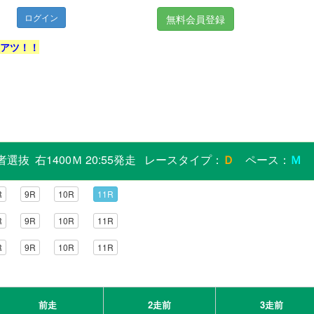
無料会員登録
激アツ！！
抜 右1400Ｍ 20:55発走 レースタイプ：
Ｄ
ペース：
Ｍ
R
9R
10R
11R
R
9R
10R
11R
R
9R
10R
11R
前走
2走前
3走前