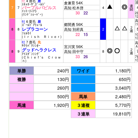
牝
4 鹿毛
差
倉兼育 54K
ｽｷｬﾀｰｻﾞｺﾞｰﾙﾄﾞ
連
パープルパピルス
7
7
高知 松木啓
4
闘
ｲｯﾄｰﾃｨｱﾗ
30
22
2
(ﾘﾝﾄﾞｼｪｰﾊﾞｰ)
1
高
牡
6 栗毛
差
ﾌ
郷間勇 56K
ｺﾞｰﾙﾄﾞｱﾘｭｰﾙ
２
レプラコーン
8
8
高知 別府真
2
週
ﾌｪﾙﾓｲ
22
15
1
(Ｉｒｉｓｈ Ｒｉｖｅｒ)
1
牡
7 鹿毛
先
高
ｻｸﾗﾊﾞｸｼﾝｵｰ
宮川実 56K
グッドヘラクレス
２
8
9
高知 田中守
8
週
ｱｲｽﾀﾞﾝｼﾝｸﾞ
33
26
7
(Ｃｈｉｅｆ’ｓ Ｃｒｏｗ
1
ｎ)
単勝
240円
ワイド
1,180円
複勝
130円
650円
260円
3,040円
500円
馬単
2,480円
馬連
1,920円
３連複
5,770円
３連単
19,810円