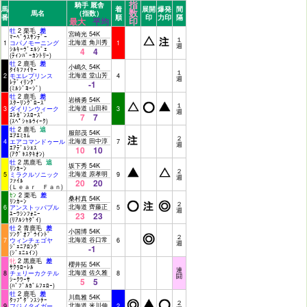
指
騎手 厩舎
馬
着
展開
爆発
間
数
馬名
（指数）
番
順
印
力印
隔
印
最大
平均
牡
2 栗毛
差
宮崎光 54K
ﾏｰﾍﾞﾗｽｻﾝﾃﾞｰ
１
北海道 角川秀
1
コパノモーニング
1
週
ｼﾙｷｰｳﾞｪﾙｼﾞｪ
4
4
(ﾃｨﾝﾊﾞｰｶﾝﾄﾘｰ)
牡
2 鹿毛
差
小嶋久 54K
ﾀｲｷﾌｧｲﾔｰ
１
北海道 堂山芳
2
モエレプリンス
4
週
ﾚﾃﾞｨﾘﾝｸﾞ
-1
(ﾐﾙｼﾞﾖｰｼﾞ)
牡
2 鹿毛
差
岩橋勇 54K
ｽﾀｰﾘﾝｸﾞﾛｰｽﾞ
１
北海道 山田和
3
ダイリンウィーク
3
週
ｴﾚｶﾞﾝｽﾛｰｽﾞ
7
7
(ｽﾍﾟｼｬﾙｳｨｰｸ)
牡
2 鹿毛
追
服部茂 54K
ｴｱｴﾐﾈﾑ
２
北海道 田中淳
4
エアコマンドゥール
7
週
ｴｱﾃﾞｭｼｪｽ
10
10
(ｱｸﾞﾈｽﾀｷｵﾝ)
牡
2 黒鹿毛
追
坂下秀 54K
ﾘﾝｶｰﾝ
２
北海道 原孝明
5
ミラクルソニック
9
週
ﾌｧｲﾙ
20
20
(Ｌｅａｒ Ｆａｎ)
ｾﾝ
2 栗毛
差
桑村真 54K
ﾘﾝｶｰﾝ
２
北海道 齊藤正
6
アンストッパブル
5
週
ﾕｰﾜｼﾝﾌｫﾆｰ
23
23
(ﾘｱﾙｼﾔﾀﾞｲ)
牡
2 青鹿毛
差
小国博 54K
ｿﾝｸﾞｵﾌﾞｳｲﾝﾄﾞ
２
北海道 谷口常
7
ウィンチェゴヤ
6
週
ｼﾞｪﾆｱﾛﾝｸﾞ
-1
(ｼﾞｪﾆｭｲﾝ)
牝
2 黒鹿毛
差
櫻井拓 54K
ｻｸﾗﾛｰﾚﾙ
連
北海道 佐久雅
8
チェリーカクテル
8
闘
ｼｰｸﾜｰｻ
5
5
(ﾊﾞﾌﾞﾙｶﾞﾑﾌｪﾛｰ)
牡
2 鹿毛
差
川島雅 54K
ﾀｯﾌﾟﾀﾞﾝｽｼﾁｰ
２
北海道 米川伸
9
フジノタイガー
2