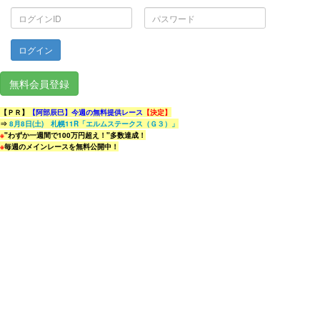
ロ
パ
グ
ス
イ
ワ
ン
ー
ID
ド
無料会員登録
【ＰＲ】
【阿部辰巳】今週の無料提供レース
【決定】
⇒
8月8日(土) 札幌11R「エルムステークス（Ｇ３）」
※
"わずか一週間で100万円超え！"多数達成！
※
毎週のメインレースを無料公開中！