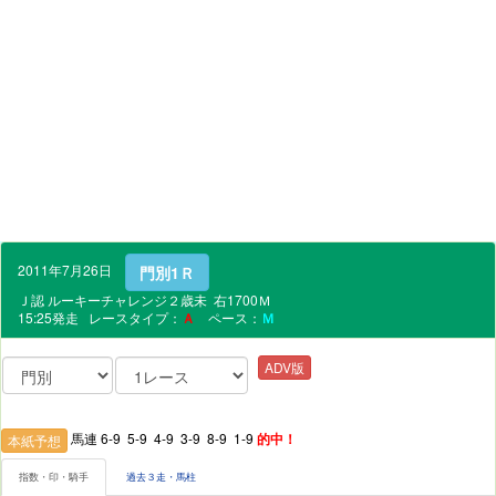
2011年7月26日
門別1Ｒ
Ｊ認 ルーキーチャレンジ２歳未 右1700Ｍ
15:25発走 レースタイプ：
Ａ
ペース：
Ｍ
ADV版
馬連 6-9 5-9 4-9 3-9 8-9 1-9
的中！
本紙予想
指数・印・騎手
過去３走・馬柱