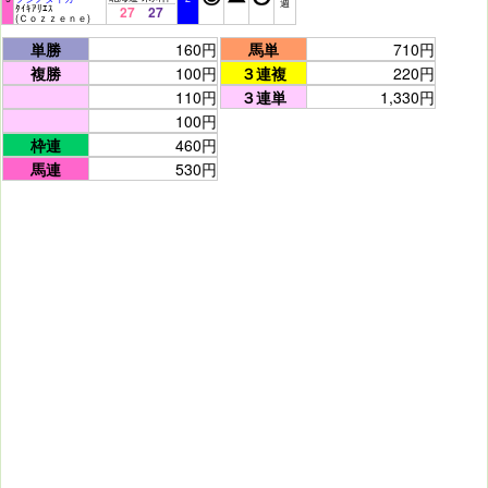
週
ﾀｲｷｱﾘｴｽ
27
27
(Ｃｏｚｚｅｎｅ)
単勝
160円
馬単
710円
複勝
100円
３連複
220円
110円
３連単
1,330円
100円
枠連
460円
馬連
530円