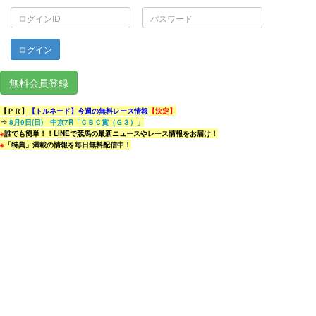
ロ
パ
グ
ス
イ
ワ
ン
ー
ID
ド
無料会員登録
【ＰＲ】
【トルネード】今週の無料レース情報
【決定】
⇒
8月9日(日) 中京7R「ＣＢＣ賞（Ｇ３）」
※
誰でも簡単！！LINEで競馬の最新ニュースやレース情報をお届け！
※
「特典」満載の情報を毎日無料配信中！