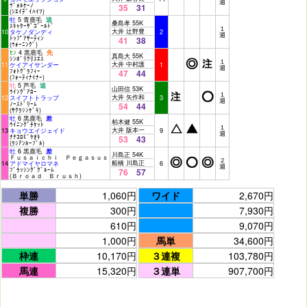
週
ｳﾞｫﾙｹｰﾉ
35
31
(ｼｴｲﾃﾞｲﾊｲﾂ)
牡
5 青鹿毛
追
桑島孝 55K
ｽｷｬﾀｰｻﾞｺﾞｰﾙﾄﾞ
１
大井 辻野豊
10
タケノダンディ
2
週
ﾄｯﾌﾟｱｻｰﾃｨﾝ
41
38
(ｳｫｰﾆﾝｸﾞ)
ｾﾝ
4 黒鹿毛
先
真島大 55K
ｼﾝﾎﾞﾘｸﾘｽｴｽ
１
大井 中村護
11
ケイアイサンダー
1
週
ﾌｫﾄｸﾞﾗﾌｨｰ
47
44
(ﾌｫｰﾃｨﾅｲﾅｰ)
牝
5 芦毛
追
山田信 53K
ｳｲﾝｸﾞｱﾛｰ
１
大井 矢作和
12
スイフトトラップ
3
週
ﾉｰｽﾄﾞﾘｰﾑ
54
44
(ｻｸﾗｼﾝｹﾞｷ)
牡
6 黒鹿毛
差
柏木健 55K
ｳｲﾆﾝｸﾞﾁｹｯﾄ
１
大井 阪本一
13
キョウエイジェイド
9
週
ﾅﾅｺﾛﾋﾞﾔｵｷ
53
43
(ﾗｼｱﾝﾙｰﾌﾞﾙ)
牡
6 黒鹿毛
差
川島正 54K
Ｆｕｓａｉｃｈｉ Ｐｅｇａｓｕｓ
２
船橋 川島正
14
アドマイヤロマネ
6
週
ﾌﾞﾗｯｼﾝｸﾞｸﾞﾙｰﾑ
76
57
(Ｂｒｏａｄ Ｂｒｕｓｈ)
単勝
1,060円
ワイド
2,670円
複勝
300円
7,930円
610円
9,070円
1,000円
馬単
34,600円
枠連
10,170円
３連複
103,780円
馬連
15,320円
３連単
907,700円