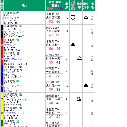
指
騎手 厩舎
馬
着
展開
爆発
間
数
馬名
（指数）
番
順
印
力印
隔
印
最大
平均
牡
5 鹿毛
差
今野忠 55K
ﾄｳｶｲﾃｲｵｰ
３
大井 宮浦正
1
マツノテイオー
12
週
ﾌｧｰｽﾄｽﾏｲﾙ
52
50
(ﾘｱﾙｼﾔﾀﾞｲ)
牡
4 黒鹿毛
差
酒井忍 55K
ｺﾞｰﾙﾄﾞﾍｲﾛｰ
１
大井 朝倉実
2
モエレロングラン
11
週
ﾛﾝｸﾞﾃﾝｼﾝ
47
39
(ﾀﾞﾝｼﾝｸﾞﾌﾞﾚｰｳﾞ)
牝
4 栗毛
追
水野貴 53K
ｱｯﾐﾗｰﾚ
４
浦和 川村守
3
スプリッツァー
4
週
ﾗｽﾄﾄﾞｰﾀｰ
56
45
(ﾌﾞﾗｯｸﾀｲｱﾌｪｱｰ)
ｾﾝ
4 栗毛
差
左海誠 55K
ﾑｰﾝﾊﾞﾗｯﾄﾞ
２
船橋 柿本男
4
スーパーユウゴ
7
週
ﾓﾛｳｼﾞｭ
53
41
(Ｇｏｎｅ Ｗｅｓｔ)
牝
4 黒鹿毛
差
町田直 53K
ｱｼﾞｭﾃﾞｨｹｰﾃｨﾝｸﾞ
１
大井 蛯名末
5
ガッツマンテン
5
週
ﾊﾛｰｽﾍﾟｼｬﾙ
41
38
(ﾍｸﾀｰﾌﾟﾛﾃｸﾀｰ)
牝
4 鹿毛
追
和田譲 53K
ｻﾆｰﾌﾞﾗｲｱﾝ
３
大井 阪本一
6
アートジャパン
13
週
ｱｰﾄﾛﾏﾝ
39
38
(ﾗｼｱﾝﾙｰﾌﾞﾙ)
牡
6 黒鹿毛
差
御神訓 55K
ｻﾝﾃﾞｰｻｲﾚﾝｽ
１
大井 三坂盛
7
リープトゥフェイム
8
週
ﾘｰﾌﾟﾌｫｰｼﾞｮｲ
48
45
(Ｓｈａｒｐｏ)
ｾﾝ
6 黒鹿毛
追
本村直 55K
ｻｸﾗﾛｰﾚﾙ
１
大井 庄子連
8
ウエスタンホーク
10
週
ｳｴｽﾀﾝﾎﾘﾃﾞｰ
37
32
(ﾒｼﾞﾛﾗｲｱﾝ)
牝
4 栗毛
追
繁田健 53K
ｻﾂｶｰﾎﾞｰｲ
１
大井 森谷良
9
コスモエラプション
14