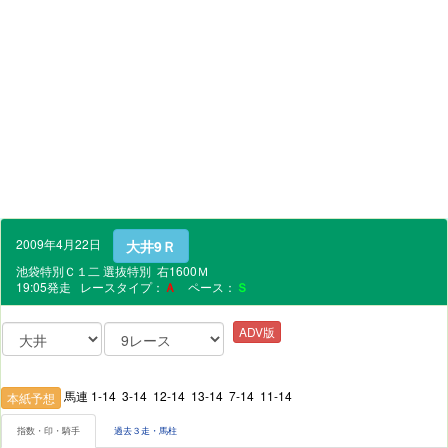
2009年4月22日
大井9Ｒ
池袋特別Ｃ１二 選抜特別 右1600Ｍ
19:05発走 レースタイプ：
Ａ
ペース：
Ｓ
ADV版
馬連 1-14 3-14 12-14 13-14 7-14 11-14
本紙予想
指数・印・騎手
過去３走・馬柱