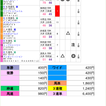
週
ﾂｷﾌｼﾞﾚﾃﾞｲ
79
46
(ﾀﾞｲｱﾄﾑ)
牡
6 黒鹿毛
差
御神訓 55K
ｻﾝﾃﾞｰｻｲﾚﾝｽ
２
大井 三坂盛
10
リープトゥフェイム
1
週
ﾘｰﾌﾟﾌｫｰｼﾞｮｲ
48
45
(Ｓｈａｒｐｏ)
牡
4 青鹿毛
追
今野忠 55K
ﾊﾞﾌﾞﾙｶﾞﾑﾌｪﾛｰ
２
大井 上杉昌
11
ダブルフィーバー
11
週
ﾅｲｽｻﾝﾊﾟｷﾞﾀ
46
36
(ﾄﾆｰﾋﾞﾝ)
牝
4 鹿毛
差
的場直 53K
ｱｸﾞﾈｽｺﾞｰﾙﾄﾞ
２
大井 石黒廣
12
カカボゴールド
8
週
ﾊｰﾄﾌﾙﾋﾞｺｰ
40
34
(ｾﾞﾝﾉﾒｲｼﾞﾝ)
牡
6 鹿毛
追
和田譲 55K
ﾛｲﾔﾙﾀｯﾁ
２
大井 朝倉実
13
トップストーリー
7
週
ﾌﾞﾚﾊﾂﾄｽｷｰ
43
38
(ﾔﾏﾆﾝｽｷｰ)
牡
5 栗毛
追
真島大 55K
ｶﾘｽﾞﾏﾃｨｯｸ
２
大井 市村誠
14
マンオンミッション
4
週
ｶｶﾞﾐｱｽｶ
51
44
(Ｇｅｎｅｒａｌ Ａｓｓｅｍｂｌｙ)
単勝
400円
ワイド
420円
複勝
150円
420円
140円
430円
160円
馬単
1,860円
枠連
820円
３連複
1,240円
馬連
980円
３連単
6,400円