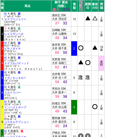
指
騎手 厩舎
馬
着
展開
爆発
間
数
馬名
（指数）
番
順
印
力印
隔
印
最大
平均
牡
4 鹿毛
差
酒井忍 55K
ｼﾞｮﾘｰｽﾞﾍｲﾛｰ
２
大井 澤佳宏
1
エスプリジョリー
12
週
ﾐﾕｷﾏﾂｶｾﾞ
37
32
(ﾗﾂｷｰｿﾌﾞﾘﾝ)
牝
4 鹿毛
追
石崎駿 53K
ﾏｰﾍﾞﾗｽｻﾝﾃﾞｰ
２
大井 山藤統
2
レイコガンベロ
13
週
ｼﾞｪﾆﾌｧｰｽﾞﾙﾋﾞｰ
48
34
(Ｒｕｂｉａｎｏ)
牡
7 栗毛
差
坂井英 55K
ｻﾝﾃﾞｰｻｲﾚﾝｽ
16
大井 堀千亜
3
ピサノダイチ
2
週
ﾋﾟｻﾉｶﾞﾚｰ
66
50
(ﾌﾞﾗｲｱﾝｽﾞﾀｲﾑ)
牡
4 鹿毛
差
矢野貴 55K
ｾﾞﾝﾉｴﾙｼﾄﾞ
連
大井 高橋三
4
エイブルバディッド
闘
ｼｭﾙｰﾄﾞﾚﾃﾞｨ
62
41
(Ｆｒｅｎｃｈ Ｄｅｐｕｔｙ)
牡
4 栗毛
差
吉井竜 55K
ｽｷｬﾝ
２
大井 佐々洋
5
イガノキンタロー
5
週
ｲｶﾞﾉﾐｯｼｪﾙ
56
42
(ﾐｽﾀｰｼｰﾋﾞｰ)
牡
4 鹿毛
追
早田功 53K
ﾄｳｶｲﾃｲｵｰ
２
大井 阪本一
6
スカイリバー
9
週
ﾊﾟﾚｽ
39
36
(ﾔﾏﾆﾝｽｷｰ)
牡
5 鹿毛
追
的場文 55K
ｺﾏﾝﾀﾞｰｲﾝﾁｰﾌ
２
大井 杉山康
7
インベストホープ
3
週
ｽﾅｰｸﾙﾋﾟﾅｽ
49
43
(ｱﾝﾊﾞｰｼﾔﾀﾞｲ)
牝
4 栗毛
差
繁田健 53K
ｻﾂｶｰﾎﾞｰｲ
２
大井 森谷良
8
コスモエラプション
6
週
ｳﾞｫﾙｹｰﾉ
40
24
(ｼｴｲﾃﾞｲﾊｲﾂ)
牡
5 黒鹿毛
逃
戸崎圭 55K
ﾃﾞｨｱﾌﾞﾛ
２
大井 松浦備
9
レッドビスティー
10