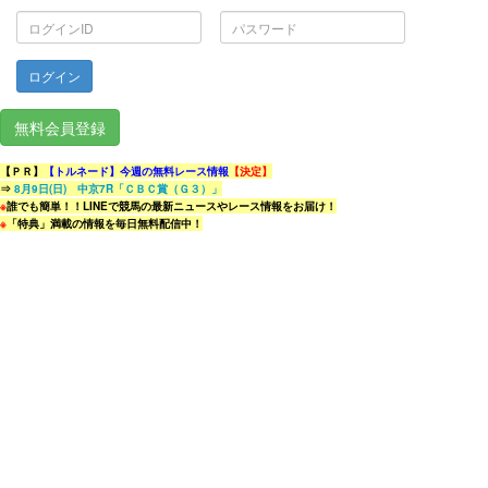
ロ
パ
グ
ス
イ
ワ
ン
ー
ID
ド
無料会員登録
【ＰＲ】
【トルネード】今週の無料レース情報
【決定】
⇒
8月9日(日) 中京7R「ＣＢＣ賞（Ｇ３）」
※
誰でも簡単！！LINEで競馬の最新ニュースやレース情報をお届け！
※
「特典」満載の情報を毎日無料配信中！