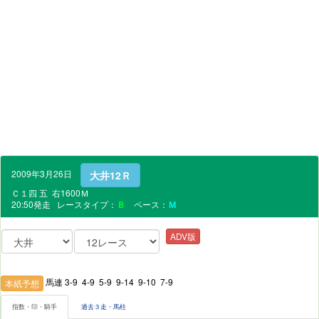
2009年3月26日
大井12Ｒ
Ｃ１四 五 右1600Ｍ
20:50発走 レースタイプ：
Ｂ
ペース：
Ｍ
ADV版
馬連 3-9 4-9 5-9 9-14 9-10 7-9
本紙予想
指数・印・騎手
過去３走・馬柱