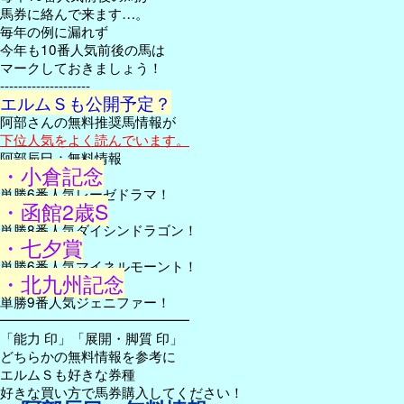
馬券に絡んで来ます…。
毎年の例に漏れず
今年も10番人気前後の馬は
マークしておきましょう！
--------------------
エルムＳも公開予定？
阿部さんの無料推奨馬情報が
下位人気をよく読んでいます。
阿部辰巳：無料情報
・小倉記念
単勝6番人気レーゼドラマ！
・函館2歳S
単勝8番人気ダイシンドラゴン！
・七夕賞
単勝6番人気マイネルモーント！
・北九州記念
単勝9番人気ジェニファー！
━━━━━━━━━━━━━━
「能力 印」「展開・脚質 印」
どちらかの無料情報を参考に
エルムＳも好きな券種
好きな買い方で馬券購入してください！