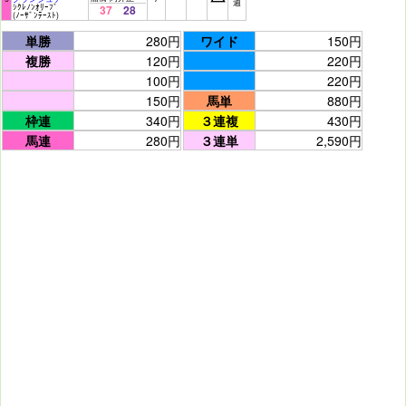
週
ｼｸﾚﾉﾝｵﾘｰﾌﾞ
37
28
(ﾉｰｻﾞﾝﾃｰｽﾄ)
単勝
280円
ワイド
150円
複勝
120円
220円
100円
220円
150円
馬単
880円
枠連
340円
３連複
430円
馬連
280円
３連単
2,590円