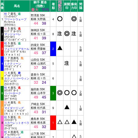
指
騎手 厩舎
馬
着
展開
爆発
間
数
馬名
（指数）
番
順
印
力印
隔
印
最大
平均
牡
7 栗毛
追
野澤憲 55K
ﾐｼｯｸﾄﾗｲﾌﾞ
５
船橋 矢野義
1
フリートウェーブ
4
週
ｻﾝﾌﾗﾂｼﾕ
44
38
(ﾀｸﾗﾏｶﾝ)
牝
5 鹿毛
逃
御神訓 53K
ｷﾝｸﾞｸﾞﾛｰﾘｱｽ
５
船橋 佐々清
2
マッジョーレ
8
週
ﾕｳｴｰﾛﾏﾝ
41
39
(ﾌﾟﾘﾝｽｵﾌﾞﾊﾞｰｽﾞ)
牡
5 鹿毛
追
的場文 55K
ﾏｲﾈﾙﾗｳﾞ
５
船橋 齊藤敏
3
フォージドアモール
2
週
ﾐﾝｸﾞﾘﾝｸﾞｸﾞﾗﾝｾｽ
45
37
(Ｙｅａｔｓ)
牝
7 黒鹿毛
先
山田信 53K
ﾄｰﾖｰﾘﾌｧｰﾙ
５
船橋 山浦武
4
ミククィーン
5
週
ﾏｳｽｵﾌﾞﾊﾟﾃﾞｨ
37
30
(ﾏﾅｰﾄﾞ)
牝
4 鹿毛
差
森泰斗 53K
ﾊﾟﾗﾀﾞｲｽｸﾘｰｸ
３
船橋 佐々功
5
タクノリバーウィン
6
週
ﾀｲｼﾞｪﾐﾅｲ
32
24
(ﾗｽﾄﾀｲｸｰﾝ)
牡
4 鹿毛
逃
脇田創 55K
ｶﾘｽﾀｸﾞﾛｰﾘ
２
船橋 山本学
6
リバーホーク
3
週
ﾗｲﾌﾞﾘﾒﾛｳ
49
45
(ｵﾍﾟﾗﾊｳｽ)
牝
4 鹿毛
先
戸崎圭 53K
ﾃﾞﾋｱ
１
船橋 松代眞
7
マイダーリング
9
週
ｼﾞﾖﾆｶｽﾞﾀﾞｰﾘﾝｸﾞ
43
31
(Ｎｉｊｉｎｓｋｙ)
牡
5 栗毛
先
桑島孝 55K
ﾒｲｾｲｵﾍﾟﾗ
５
船橋 椎名廣
8
スカーレットオペラ
1
週
ﾏｲｴﾙｻﾞ
45
32
(ﾀｰｺﾞﾜｲｽ)
牡
4 黒鹿毛
追
山下貴 55K
ﾌﾞﾗｯｸﾀｷｼｰﾄﾞ
５
船橋 阿井正
9
グランジュテ
7