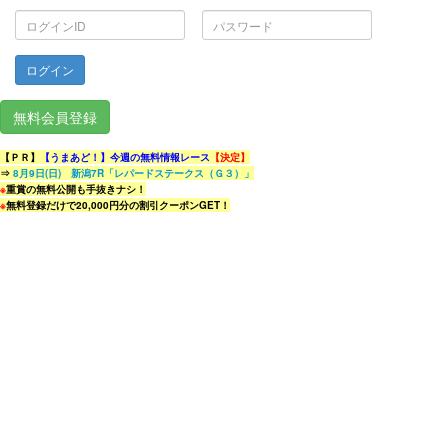
ロ
パ
グ
ス
イ
ワ
ン
ー
ID
ド
無料会員登録
【ＰＲ】
【うまあど！】今週の無料情報レース
【決定】
⇒
8月9日(日) 新潟7R「レパードステークス（Ｇ３）」
※
重賞の無料公開も手抜きナシ！
※
無料登録だけで20,000円分の割引クーポンGET！