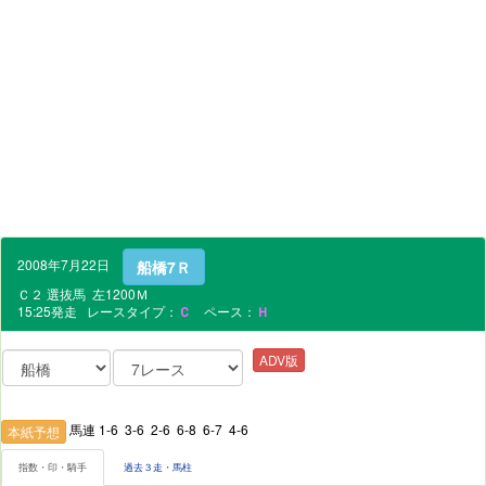
2008年7月22日
船橋7Ｒ
Ｃ２ 選抜馬 左1200Ｍ
15:25発走 レースタイプ：
Ｃ
ペース：
Ｈ
ADV版
馬連 1-6 3-6 2-6 6-8 6-7 4-6
本紙予想
指数・印・騎手
過去３走・馬柱