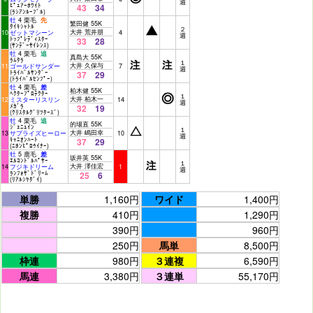
週
ﾋﾟｭｱｰﾎﾜｲﾄ
43
34
(ﾗｼｱﾝﾙｰﾌﾞﾙ)
牡
4 栗毛
先
繁田健 55K
ﾀｲｷｼｬﾄﾙ
２
大井 荒井朋
10
ゼットマシーン
4
週
ﾄｯﾌﾟﾚﾃﾞｨｽﾀｰ
33
28
(ｻﾝﾃﾞｰｻｲﾚﾝｽ)
牡
4 栗毛
追
真島大 55K
ﾗﾑﾀﾗ
１
大井 久保与
11
ゴールドサンダー
7
週
ﾄﾗｲﾊﾞﾙｻﾝﾀﾞｰ
37
29
(ﾄﾗｲﾊﾞﾙｾﾝﾌﾟｰ)
牡
4 栗毛
差
柏木健 55K
ﾍｸﾀｰﾌﾟﾛﾃｸﾀｰ
１
大井 柏木一
12
ミスターリスリン
14
週
ﾒｶﾞﾗ
32
19
(ｸﾘｽﾀﾙｸﾞﾘﾂﾀｰｽﾞ)
牡
4 栗毛
追
的場直 55K
ｼﾞｪﾆｭｲﾝ
１
大井 嶋田幸
13
サプライズヒーロー
10
週
ｷｬﾆｵﾝﾊｰﾄ
37
29
(ﾆﾎﾝﾋﾟﾛｳｲﾅｰ)
牡
5 鹿毛
差
坂井英 55K
ｴﾙｺﾝﾄﾞﾙﾊﾟｻｰ
１
大井 澤佳宏
14
フジキドリーム
1
週
ﾗﾝﾌｫｻﾞﾄﾞﾘｰﾑ
25
6
(ﾘｱﾙｼﾔﾀﾞｲ)
単勝
1,160円
ワイド
1,400円
複勝
410円
1,290円
390円
960円
250円
馬単
8,500円
枠連
980円
３連複
6,590円
馬連
3,380円
３連単
55,170円