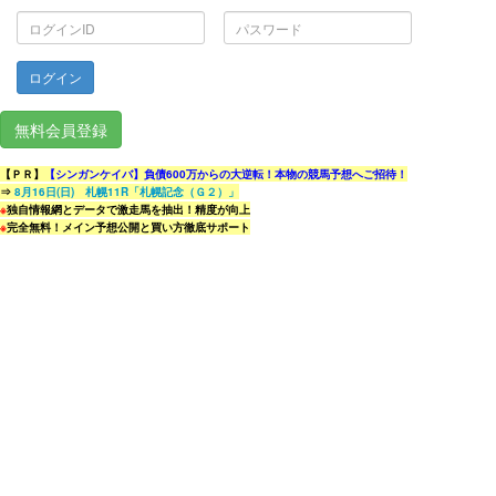
ロ
パ
グ
ス
イ
ワ
ン
ー
ID
ド
無料会員登録
【ＰＲ】
【シンガンケイバ】負債600万からの大逆転！本物の競馬予想へご招待！
⇒
8月16日(日) 札幌11R「札幌記念（Ｇ２）」
※
独自情報網とデータで激走馬を抽出！精度が向上
※
完全無料！メイン予想公開と買い方徹底サポート