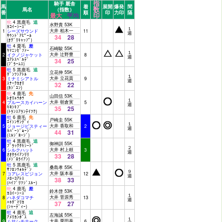
指
騎手 厩舎
馬
着
展開
爆発
間
数
馬名
（指数）
番
順
印
力印
隔
印
最大
平均
牝
4 黒鹿毛
追
水野貴 53K
ｶｺｲｰｼｰｽﾞ
１
大井 柏木一
1
シーズサウンド
11
週
ｻｳﾝﾄﾞｱﾋﾟｰﾙ
34
28
(ｵｸﾞﾘｷｬｯﾌﾟ)
牡
4 栗毛
差
石崎駿 55K
ﾔﾏﾆﾝｾﾞﾌｧｰ
１
大井 辻野豊
2
イクノジャケット
8
週
ｺｱﾚｽﾍﾞﾙﾃﾞ
34
25
(ﾌﾞﾗｰﾑｽ)
牡
5 黒鹿毛
追
立花伸 55K
ﾀﾞﾝﾂｼｱﾄﾙ
１
大井 立花貢
3
ミナミシアトル
9
週
ｽﾅｰｸｶｵﾘ
32
22
(ｶｼﾞﾕﾝ)
牝
4 鹿毛
先
山田信 53K
ﾚｵﾘｭｳﾎｳ
１
大井 朝倉実
4
ブルースカイハーン
5
週
ｷﾖｼｷﾌﾞ
35
25
(ﾄﾗﾝｽｱﾗﾝﾃｲﾂｸ)
牡
6 鹿毛
先
戸崎圭 55K
ｴｲｼﾝｻﾝﾃﾞｨ
１
大井 香取和
5
ジョージビスティー
2
週
ﾈﾊﾞｰｼﾞｮｰｼﾞ
44
31
(ﾐﾙｼﾞﾖｰｼﾞ)
牡
4 黒鹿毛
追
御神訓 55K
ﾌﾞﾗｯｸﾀｷｼｰﾄﾞ
２
大井 村上頼
6
シルクハット
3
週
ｵｵﾀﾗｲｱﾝﾘﾘ
33
28
(ﾒｼﾞﾛﾗｲｱﾝ)
牡
5 黒鹿毛
追
桑島孝 55K
ｻﾌﾛﾝｳｫﾙﾃﾞﾝ
９
大井 阪本泰
7
コアレスビジョン
12
週
ﾒﾛｰｺｱﾚｽ
38
33
(ﾊｲﾌﾞﾘﾂｼﾞｽﾙｰ)
牝
4 鹿毛
差
鈴木啓 53K
ｶｺｲｰｼｰｽﾞ
１
大井 菅原秀
8
ハネダコマチ
13
週
ﾊﾈﾀﾞﾏﾘｶ
37
27
(ｼｬｰﾃﾞｨｰ)
牡
4 鹿毛
追
左海誠 55K
ｱﾒﾘｶﾝﾎﾞｽ
１
大井 栗田泰
9
ムサシモナーク
6