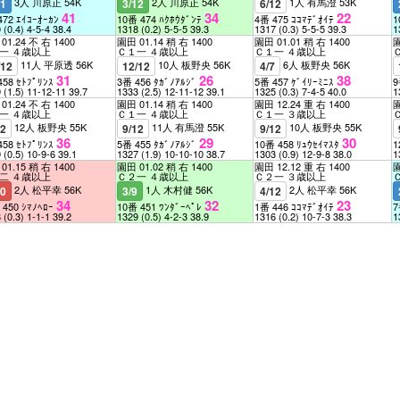
3人 川原正 54K
2人 川原正 54K
1人 有馬澄 53K
11
3/12
6/12
41
34
22
472 ｴｲｺｰｵｰｶﾝ
10番 474 ﾊｸﾎｳﾀﾞﾝﾃ
4番 475 ｺｺﾏﾃﾞｵｲﾃ
1
0
(0.4)
4-5-4
38.4
1318
(0.2)
5-5-5
39.3
1317
(0.3)
5-5-5
39.3
1
01.24 不 右 1400
園田 01.14 稍 右 1400
園田 01.01 稍 右 1400
園
一 ４歳以上
Ｃ１一 ４歳以上
Ｃ１一 ４歳以上
11人 平原透 56K
10人 板野央 56K
6人 板野央 56K
/12
12/12
4/7
31
26
38
458 ｾﾄﾌﾟﾘﾝｽ
3番 456 ﾀｶﾞﾉｱﾙｼﾞ
5番 457 ｹﾞｲﾘｰﾐﾆｽ
9
9
(1.5)
11-12-11
39.7
1333
(2.5)
12-11-12
39.1
1325
(0.3)
7-4-5
40.0
1
01.24 不 右 1400
園田 01.14 稍 右 1400
園田 12.24 重 右 1400
園
一 ４歳以上
Ｃ１一 ４歳以上
Ｃ１一 ３歳以上
12人 板野央 55K
11人 有馬澄 55K
10人 板野央 55K
12
9/12
9/12
36
29
30
458 ｾﾄﾌﾟﾘﾝｽ
5番 455 ﾀｶﾞﾉｱﾙｼﾞ
10番 458 ﾘｭｳｾｲﾏｽﾀ
1
9
(0.5)
10-9-6
39.1
1327
(1.9)
10-10-10
38.7
1303
(0.9)
12-9-8
38.0
1
01.15 稍 右 1400
園田 01.02 稍 右 1400
園田 12.12 重 右 1400
園
二 ４歳以上
Ｃ２一 ４歳以上
Ｃ２一 ３歳以上
2人 松平幸 56K
1人 木村健 56K
2人 松平幸 56K
10
3/9
4/12
34
32
23
 450 ｼﾏﾉﾍﾛｰ
10番 451 ﾜﾝﾀﾞｰﾍﾟﾚ
1番 446 ｺｺﾏﾃﾞｵｲﾃ
7
8
(0.3)
1-1-1
39.2
1329
(0.5)
4-2-3
38.9
1316
(0.2)
10-7-3
38.3
1