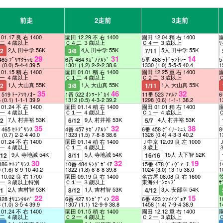
前走
2走前
3走前
01.17 良 右 1400
園田 12.29 不 右 1400
園田 12.04 稍 右 1400
園
二 ４歳以上
Ｃ４二 ３歳以上
Ｃ４一 ３歳以上
ﾘ
2人 田中学 56K
4人 田中学 55K
5人 田中学 55K
12
3/8
7/11
29
31
14
465 ﾌﾟﾘﾏｸﾗｯｾ
6番 464 ﾀｶﾞﾉｱﾙｼﾞ
5番 468 ﾗﾄﾞﾗﾝﾄﾚｰ
5
4
(0.0)
5-4-4
39.5
1301
(1.2)
2-2-2
38.6
1330
(1.0)
5-5-5
40.4
1
01.15 稍 右 1400
園田 01.01 稍 右 1400
園田 12.25 重 右 1400
園
一 ４歳以上
Ｃ１二 ４歳以上
Ｃ２二 ３歳以上
1人 大山真 55K
1人 大山真 55K
1人 大山真 55K
12
3/8
1/11
35
46
32
 519 ﾄｰｱﾂｷﾉｵｰ
1番 522 ｵﾝﾜｰﾄﾞｶｲ
11番 523 ﾌｧﾙﾌ
6
6
(0.1)
1-1-1
39.9
1312
(0.5)
4-3-2
39.2
1298
(0.6)
1-1-1
38.2
1
01.24 不 右 1400
園田 01.14 稍 右 1400
園田 01.01 稍 右 1400
園
一 ４歳以上
Ｃ１一 ４歳以上
Ｃ１一 ４歳以上
7人 村井裕 53K
9人 村井裕 53K
4人 村井裕 53K
12
6/12
5/7
35
32
38
 465 ｾﾄﾌﾟﾘﾝｽ
4番 457 ﾀｶﾞﾉｱﾙｼﾞ
6番 458 ｹﾞｲﾘｰﾐﾆｽ
8
1
(0.7)
2-2-4
40.0
1323
(1.5)
7-8-8
38.6
1326
(0.4)
4-3-3
40.2
1
01.24 不 右 1400
園田 01.14 稍 右 1400
Ｊ中京 12.09 良 左 1000
Ｊ
一 ４歳以上
Ｃ１二 ４歳以上
３歳上
9人 寺地誠 54K
5人 寺地誠 54K
15人 大下智 52K
/12
8/11
16/16
30
32
19
486 ｾﾄﾌﾟﾘﾝｽ
10番 484 ｷﾝｸﾞｶﾞｲｱ
15番 478 ｳﾞｨｳﾞｧｰﾁ
1
0
(1.6)
8-9-10
40.2
1322
(1.8)
6-8-8
39.8
1024
(3.0)
13-15
38.0
1
10.02 良 右 1700
園田 09.19 良 右 1400
名古屋 08.08 良 右 1600
笠
一 ３歳以上特別
Ｃ１一 ３歳以上
東海ｸｲｰﾝｶｯﾌﾟ
ｻ
2人 吉村智 53K
1人 吉村智 53K
3人 安部幸 54K
11
8/12
4/12
22
28
15
428 ｵﾘｴﾝﾀﾙﾊﾞ
6番 427 ﾘﾝｶﾞﾃﾞｨﾝ
6番 423 ｼﾝﾒｲｼﾞｮｱ
1
3
(1.0)
3-5-4
39.9
1307
(1.1)
12-9-9
38.8
1458
(1.4)
7-9-4
38.9
1
01.24 不 右 1400
園田 01.15 稍 右 1400
園田 12.12 重 右 1400
園
二 ４歳以上
Ｃ２一 ４歳以上
Ｃ２一 ３歳以上