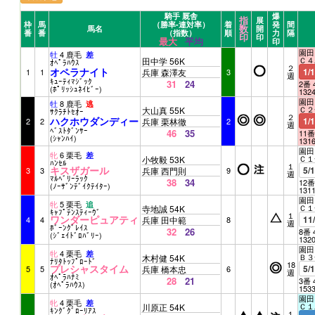
騎手 厩舎
爆
指
展
枠
馬
（勝率-連対率）
着
発
間
数
馬名
開
番
番
（指数）
順
力
隔
印
印
最大
平均
印
園田 
牡
4 鹿毛
差
Ｃ４
田中学 56K
ｵﾍﾟﾗﾊｳｽ
２
オペラナイト
1/
1
1
兵庫 森澤友
3
週
ｷｭｰﾃｨﾏｼﾞｯｸ
31
24
2番 
(ﾎﾟﾘｯｼｭﾈｲﾋﾞｰ)
132
園田 
牡
8 鹿毛
逃
Ｃ２
大山真 55K
ｻｸﾗﾁﾄｾｵｰ
２
ハクホウダンディー
1/
2
2
兵庫 栗林徹
2
週
ﾍﾞｽﾄﾀﾞﾝｻｰ
46
35
11番
(ｼｬﾝﾊｲ)
131
園田 
牝
6 栗毛
差
Ｃ１
小牧毅 53K
ﾊﾝｾﾙ
１
キスザガール
5/
3
3
兵庫 西門則
9
週
ﾏﾙﾍﾞﾘｰﾗｯｸ
38
34
12番
(ﾉｰｻﾞﾝﾃﾞｲｸﾃｲﾀｰ)
131
園田 
牝
5 栗毛
追
Ｃ１
寺地誠 54K
ｷｬﾌﾟﾃﾝｽﾃｨｰｳﾞ
１
ワンダーピュアティ
11
4
4
兵庫 田中範
8
週
ﾎﾞｰﾝｸﾞﾚｲｽ
32
26
8番 
(ｼﾞｪｲﾄﾞﾛﾊﾞﾘｰ)
132
園田 
牝
4 栗毛
差
Ｂ３
木村健 54K
ﾅﾘﾀﾄｯﾌﾟﾛｰﾄﾞ
18
プレシャスタイム
5/
5
5
兵庫 橋本忠
6
週
ｵﾍﾟﾗﾊﾅﾐ
28
21
3番 
(ｵﾍﾟﾗﾊｳｽ)
153
園田 
牝
4 栗毛
差
Ｃ１
川原正 54K
ｷﾝｸﾞｸﾞﾛｰﾘｱｽ
１