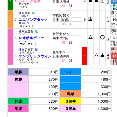
シャークモネ
2/
6
6
兵庫 大石省
4
週
ｲｿﾉｱｽﾜﾝ
41
31
1番 
(ｱｽﾜﾝ)
130
園田 
牡
5 芦毛
追
Ｃ１
平原透 56K
ﾃｨｯｶﾈﾝ
１
ユニゾンアタック
10
7
7
兵庫 山口浩
5
週
ﾀｶﾉﾊﾟﾝｼﾞｰ
38
30
3番 
(ﾐﾙｼﾞﾖｰｼﾞ)
131
園田 
牡
8 黒鹿毛
追
Ｃ１
板野央 55K
ﾓｶﾞﾐ
１
レオポルディー
4/
8
8
兵庫 大?信
7
週
ｼｭｰｼｬ
36
29
7番 
(ﾆﾎﾝﾋﾟﾛｳｲﾅｰ)
130
園田 
牡
5 黒鹿毛
差
Ｃ２
松平幸 56K
ﾆﾎﾝﾋﾟﾛｳｲﾅｰ
２
ケンブリッジウィン
1/
8
9
兵庫 森澤憲
1
週
ｹﾝｳｲﾆﾝｸﾞﾗﾝ
34
28
11番
(ｺﾏﾝﾀﾞｰｲﾝﾁｰﾌ)
131
単勝
610円
ワイド
200円
複勝
270円
480円
100円
330円
260円
馬単
1,060円
枠連
320円
３連複
1,030円
馬連
320円
３連単
4,300円