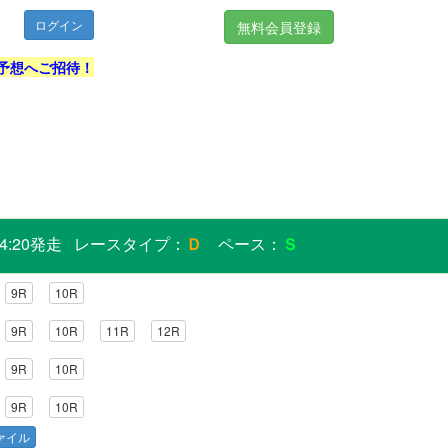
無料会員登録
予想へご招待！
14:20発走 レースタイプ：
Ｄ
ペース：
Ｓ
9R
10R
9R
10R
11R
12R
9R
10R
9R
10R
ファイル