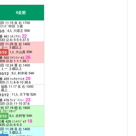
4走前
田 11.15 良 右 1700
ﾐﾃｯﾄﾞ特別 ３歳
4人 川原正 55K
5/5
22
番 461 ﾕｷﾉｱﾗｼ
533
(2.4)
5-5-5
37.5
田 11.29 良 右 1400
Ｃ３一 ３歳以上
1人 大山真 55K
1/10
26
番 520 ﾂｲﾝﾌｨｰﾙｽ
309
(0.3)
1-1-1
39.1
田 12.24 重 右 1400
Ｃ１一 ３歳以上
9人 村井裕 54K
10/12
29
番 455 ﾘｭｳｾｲﾏｽﾀ
305
(1.1)
6-8-10
38.6
福島 11.17 良 右 1000
３歳上
11人 大下智 52K
12/12
23
番 476 ｳｨｽﾞｲﾝｼｰ
020
(3.0)
11-10
37.6
松 07.19 稍 右 1600
ﾗ･ｸｲｰﾝｶｯﾌﾟ
6人 吉村智 54K
3/10
18
0番 428 ｼﾝﾒｲｼﾞｮｱ
435
(2.0)
6-5-3
田 11.28 良 右 1400
Ｃ２一 ３歳以上