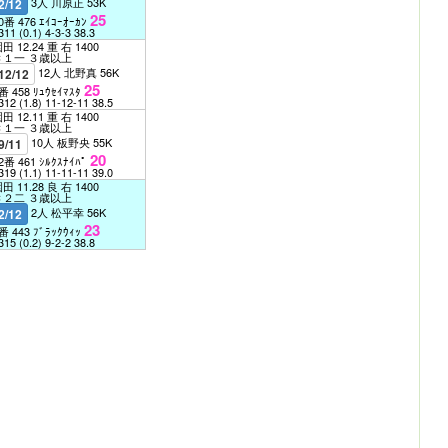
3人 川原正 53K
2/12
25
0番 476 ｴｲｺｰｵｰｶﾝ
311
(0.1)
4-3-3
38.3
田 12.24 重 右 1400
Ｃ１一 ３歳以上
12人 北野真 56K
12/12
25
番 458 ﾘｭｳｾｲﾏｽﾀ
312
(1.8)
11-12-11
38.5
田 12.11 重 右 1400
Ｃ１一 ３歳以上
10人 板野央 55K
9/11
20
2番 461 ｼﾙｸｽﾅｲﾊﾟ
319
(1.1)
11-11-11
39.0
田 11.28 良 右 1400
Ｃ２二 ３歳以上
2人 松平幸 56K
2/12
23
番 443 ﾌﾞﾗｯｸｳｨｯ
315
(0.2)
9-2-2
38.8