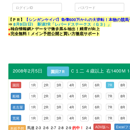
ロ
パ
グ
ス
イ
ワ
ン
ー
ID
ド
【ＰＲ】
【シンガンケイバ】負債600万からの大逆転！本物の競馬
⇒
8月9日(日) 新潟7R「レパードステークス（Ｇ３）」
※
独自情報網とデータで激走馬を抽出！精度が向上
※
完全無料！メイン予想公開と買い方徹底サポート
2008年2月5日
Ｃ１二 ４歳以上 右1400Ｍ 
園田7Ｒ
園田
1R
2R
3R
4R
5R
6R
7R
8R
船橋
1R
2R
3R
4R
5R
6R
7R
8R
名古屋
1R
2R
3R
4R
5R
6R
7R
8R
荒尾
1R
2R
3R
4R
5R
6R
7R
8R
ADV版へ
Excel
馬連 2-3 2-6 2-7 2-8 2-9
的中！
2-4
本紙予想