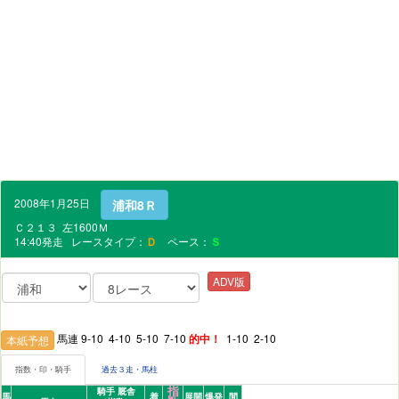
2008年1月25日
浦和8Ｒ
Ｃ２１３ 左1600Ｍ
14:40発走 レースタイプ：
Ｄ
ペース：
Ｓ
ADV版
馬連 9-10 4-10 5-10 7-10
的中！
1-10 2-10
本紙予想
指数・印・騎手
過去３走・馬柱
指
騎手 厩舎
馬
着
展開
爆発
間