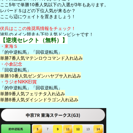
ここ5年で単勝10番人気以下の入選が3年もあります。
レパードＳはどの下位人気が来るか？
ここら辺にウェイトを置きましょう！
--------------------
伏兵はここの推奨馬情報をチェック！
波乱のメイン競走も下位人気ドンピシャです！
【逆境セレクト（無料）】
・東海Ｓ
「的中逆転馬」「回収逆転馬」
単勝7番人気マテンロウコマンド入れ込み
・小倉記念
「回収逆転馬」
単勝10番人気ゼンダンハヤブサ入れ込み
・ラジオNIKKEI賞
「的中逆転馬」「回収逆転馬」
単勝9番人気フェリチタ入れ込み
単勝8番人気ダイシンドラゴン入れ込み