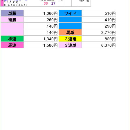
週
ﾍﾞﾂｪﾆｰｽﾞｽﾀｰ
36
27
(Ｆａｐｐｉａｎｏ)
単勝
1,060円
ワイド
510円
複勝
260円
410円
140円
290円
140円
馬単
3,770円
枠連
1,340円
３連複
820円
馬連
1,580円
３連単
6,370円