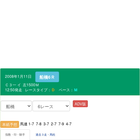
2008年1月11日
船橋6Ｒ
Ｃ３一 イ 左1500Ｍ
12:50発走 レースタイプ：
Ｄ
ペース：
Ｍ
ADV版
馬連 1-7 7-8 3-7 2-7 7-9 4-7
本紙予想
指数・印・騎手
過去３走・馬柱