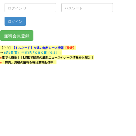
ロ
パ
グ
ス
イ
ワ
ン
ー
ID
ド
無料会員登録
【ＰＲ】
【トルネード】今週の無料レース情報
【決定】
⇒
8月9日(日) 中京7R「ＣＢＣ賞（Ｇ３）」
※
誰でも簡単！！LINEで競馬の最新ニュースやレース情報をお届け！
※
「特典」満載の情報を毎日無料配信中！