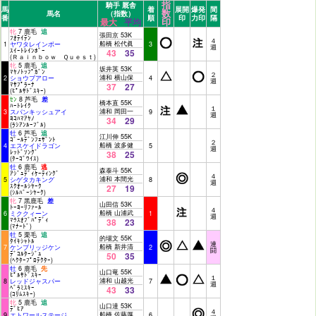
指
騎手 厩舎
馬
着
展開
爆発
間
数
馬名
（指数）
番
順
印
力印
隔
印
最大
平均
牝
7 鹿毛
追
張田京 53K
ﾌｵﾃｲﾃﾝ
４
船橋 松代眞
1
ヤワタレインボー
3
週
ｽｲｰﾄﾚｲﾝﾎﾞｰ
43
35
(Ｒａｉｎｂｏｗ Ｑｕｅｓｔ)
牝
5 鹿毛
追
坂井英 53K
ﾏﾔﾉﾄｯﾌﾟｶﾞﾝ
２
浦和 横山保
2
ショウブアロー
4
週
ﾏｻﾌﾟﾗｰﾅ
37
27
(ﾋﾟﾙｻﾄﾞｽｷｰ)
ｾﾝ
8 芦毛
差
橋本直 55K
ﾊｰﾄﾚｲｸ
１
浦和 岡田一
3
スパンキッシュアイ
9
週
ﾖｺﾊﾏｱﾔﾉ
34
29
(ﾗｼｱﾝﾙｰﾌﾞﾙ)
牡
6 芦毛
追
江川伸 55K
ｺﾞｰﾙﾃﾞﾝﾌｪｻﾞﾝﾄ
２
船橋 波多健
4
エスケイドラゴン
5
週
ﾚｯﾄﾞｿﾝｸﾞ
38
25
(ﾀｰｺﾞﾜｲｽ)
牡
6 鹿毛
逃
森泰斗 55K
ｱｼﾞｭﾃﾞｨｹｰﾃｨﾝｸﾞ
４
浦和 本間光
5
シゲタカキング
8
週
ｽｸｵｰﾙｼﾔｰｸ
27
19
(ｼﾙﾊﾞｰｼﾔｰｸ)
牝
7 黒鹿毛
差
山田信 53K
ﾄｰﾖｰﾘﾌｧｰﾙ
４
船橋 山浦武
6
ミククィーン
1
週
ﾏｳｽｵﾌﾞﾊﾟﾃﾞｨ
38
23
(ﾏﾅｰﾄﾞ)
牡
5 栗毛
追
的場文 55K
ﾀｲｷｼｬﾄﾙ
連
船橋 新井清
7
ケンブリッジケン
2
闘
ﾃﾞｺﾙﾀｰｼﾞｭ
50
35
(ﾍｸﾀｰﾌﾟﾛﾃｸﾀｰ)
牡
6 鹿毛
先
山口竜 55K
ﾋﾟﾙｻﾄﾞｽｷｰ
１
浦和 山越光
8
レッドジャスパー
7
週
ﾍﾞﾗﾐｽｷｰ
43
33
(ｺﾘﾑｽｷｰ)
牝
5 鹿毛
追
山口達 53K
ﾃﾞﾋｱ
４
船橋 佐藤厚
9
エトワールステージ
6