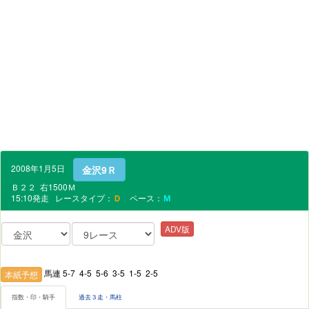
2008年1月5日
金沢9Ｒ
Ｂ２２ 右1500Ｍ
15:10発走 レースタイプ：
Ｄ
ペース：
Ｍ
ADV版
馬連 5-7 4-5 5-6 3-5 1-5 2-5
本紙予想
指数・印・騎手
過去３走・馬柱