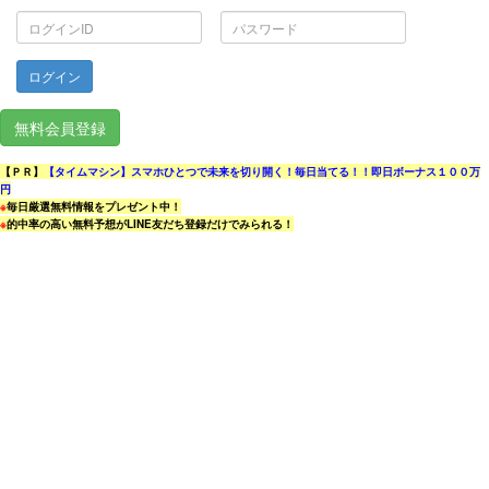
ロ
パ
グ
ス
イ
ワ
ン
ー
ID
ド
無料会員登録
【ＰＲ】
【タイムマシン】スマホひとつで未来を切り開く！毎日当てる！！即日ボーナス１００万
円
※
毎日厳選無料情報をプレゼント中！
※
的中率の高い無料予想がLINE友だち登録だけでみられる！