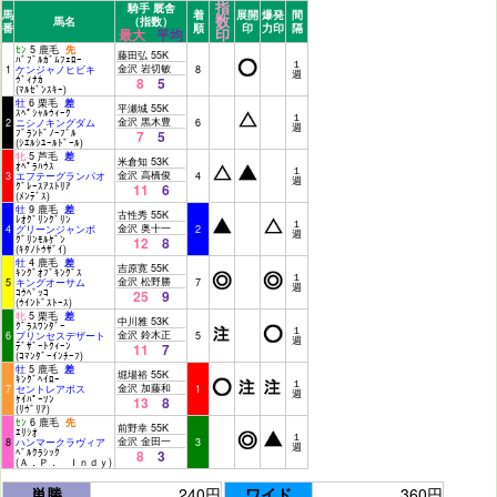
指
騎手 厩舎
馬
着
展開
爆発
間
数
馬名
（指数）
番
順
印
力印
隔
印
最大
平均
ｾﾝ
5 鹿毛
先
藤田弘 55K
ﾊﾞﾌﾞﾙｶﾞﾑﾌｪﾛｰ
１
金沢 岩切敏
1
ケンジャノヒビキ
8
週
ｳﾞｨﾅｶ
8
5
(ﾏﾙｾﾞﾝｽｷｰ)
牡
6 栗毛
差
平瀬城 55K
ｽﾍﾟｼｬﾙｳｨｰｸ
１
金沢 黒木豊
2
ニシノキングダム
6
週
ﾌﾞﾗﾝﾄﾞﾉｰﾌﾞﾙ
7
5
(ｼｴﾙｼﾕｰﾙﾄﾞｰﾙ)
牝
5 芦毛
差
米倉知 53K
ｵﾍﾟﾗﾊｳｽ
１
金沢 高橋俊
3
エフテーグランパオ
4
週
ｸﾞﾚｰｽｱｽﾄﾘｱ
11
6
(ﾒﾝﾃﾞｽ)
牡
9 鹿毛
差
古性秀 55K
ﾚｵｸﾞﾘﾝｸﾞﾘﾝ
１
金沢 奥十一
4
グリーンジャンボ
2
週
ｸﾞﾘﾝﾓﾙｹﾞﾝ
12
8
(ｷﾀﾉﾄｳｻﾞｲ)
牡
4 鹿毛
差
吉原寛 55K
ｷﾝｸﾞｵﾌﾞｷﾝｸﾞｽ
１
金沢 松野勝
5
キングオーサム
7
週
ｺｳﾍﾞｯｺ
25
9
(ｳｲﾝﾄﾞｽﾄｰｽ)
牝
5 栗毛
差
中川雅 53K
ｸﾞﾗｽﾜﾝﾀﾞｰ
１
金沢 鈴木正
6
プリンセスデザート
5
週
ﾃﾞｻﾞｰﾄｸｨｰﾝ
11
7
(ｺﾏﾝﾀﾞｰｲﾝﾁｰﾌ)
牡
5 鹿毛
差
堀場裕 55K
ｷﾝｸﾞﾍｲﾛｰ
１
金沢 加藤和
7
セントレアボス
1
週
ｹｲﾊﾟｰｿﾝ
13
8
(ﾘｳﾞﾘｱ)
ｾﾝ
6 鹿毛
先
前野幸 55K
ｴﾘｼｵ
１
金沢 金田一
8
ハンマークラヴィア
3
週
ﾍﾞﾙｸﾗｼｯｸ
8
3
(Ａ．Ｐ． Ｉｎｄｙ)
単勝
240円
ワイド
360円