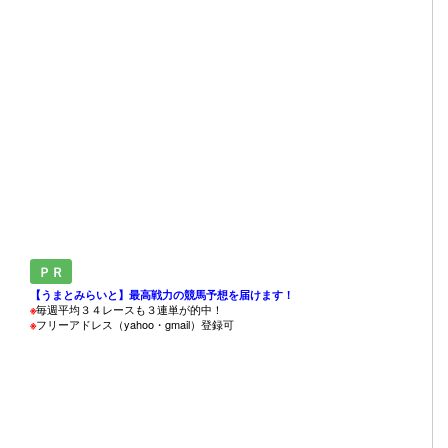
ＰＲ
【うまとみらいと】最高戦力の競馬予想を届けます！
毎週平均３４レースも３連単が的中！
※
フリーアドレス（yahoo・gmail）登録可
※