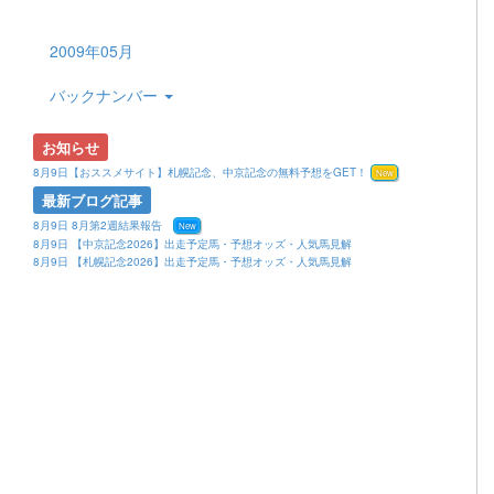
2009年05月
バックナンバー
お知らせ
8月9日【おススメサイト】札幌記念、中京記念の無料予想をGET！
New
最新ブログ記事
8月9日 8月第2週結果報告
New
8月9日 【中京記念2026】出走予定馬・予想オッズ・人気馬見解
8月9日 【札幌記念2026】出走予定馬・予想オッズ・人気馬見解