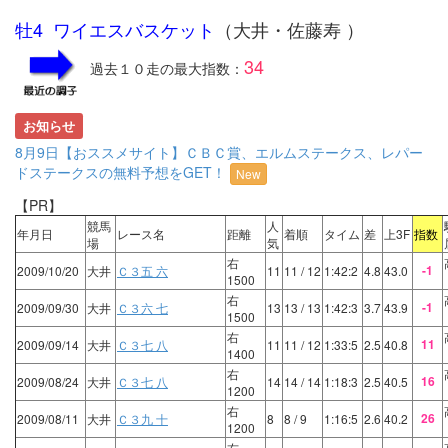
牡4 ワイエスバスケット
（大井・佐藤寿 ）
34
過去１０走の最大指数：
お知らせ
8月9日【おススメサイト】ＣＢＣ賞、エルムステークス、レパー
ドステークスの無料予想をGET！
New
【PR】
競馬
人
年月日
レース名
距離
着順
タイム
差
上3F
指数
場
気
右
-1
2009/10/20
大井
Ｃ３五 六
11
11
/ 12
1:42:2
4.8
43.0
1500
右
-1
2009/09/30
大井
Ｃ３六 七
13
13
/ 13
1:42:3
3.7
43.9
1500
右
11
2009/09/14
大井
Ｃ３七 八
11
11
/ 12
1:33:5
2.5
40.8
1400
右
16
2009/08/24
大井
Ｃ３七 八
14
14
/ 14
1:18:3
2.5
40.5
1200
右
26
2009/08/11
大井
Ｃ３九 十
8
8
/ 9
1:16:5
2.6
40.2
1200
右