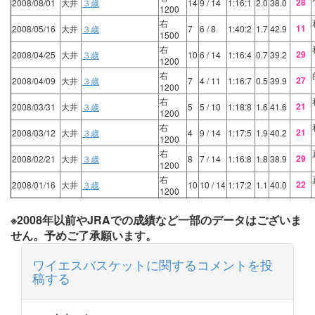
28
2008/08/01
大井
３歳
14
9
/ 14
1:16:1
2.0
38.0
1200
右
11
2008/05/16
大井
３歳
7
6
/ 8
1:40:2
1.7
42.9
1500
右
29
2008/04/25
大井
３歳
10
6
/ 14
1:16:4
0.7
39.2
1200
右
27
2008/04/09
大井
３歳
7
4
/ 11
1:16:7
0.5
39.9
1200
右
21
2008/03/31
大井
３歳
5
5
/ 10
1:18:8
1.6
41.6
1200
右
21
2008/03/12
大井
３歳
4
9
/ 14
1:17:5
1.9
40.2
1200
右
29
2008/02/21
大井
３歳
8
7
/ 14
1:16:8
1.8
38.9
1200
右
22
2008/01/16
大井
３歳
10
10
/ 14
1:17:2
1.1
40.0
1200
※2008年以前やJRAでの成績など一部のデータはございま
せん。予めご了承願います。
ワイエスバスケットに関するコメントを投
稿する