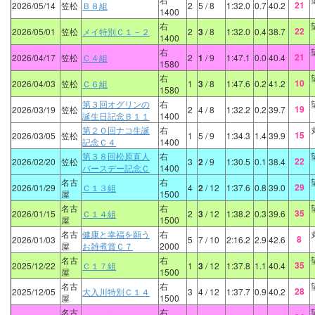
21
2026/05/14
笠松
Ｂ８組
2
5
/ 8
1:32.0
0.7
40.2
1400
右
22
2026/05/01
笠松
メイ特別Ｃ１－２
2
3
/ 8
1:32.0
0.4
38.7
1400
右
21
2026/04/17
笠松
Ｃ４組
2
1
/ 9
1:47.1
0.0
40.4
1580
右
10
2026/04/03
笠松
Ｃ６組
1
3
/ 8
1:47.6
0.2
41.2
1580
第３回オグリンの
右
19
2026/03/19
笠松
2
4
/ 8
1:32.2
0.2
39.7
誕生日記念Ｂ１１
1400
第２０回ナコ生誕
右
15
2026/03/05
笠松
1
5
/ 9
1:34.3
1.4
39.9
記念Ｃ４
1400
第３８回松原直人
右
22
2026/02/20
笠松
3
2
/ 9
1:30.5
0.1
38.4
バースデー記念Ｃ
1400
名古
右
29
2026/01/29
Ｃ１３組
4
2
/ 12
1:37.6
0.8
39.0
屋
1500
名古
右
35
2026/01/15
Ｃ１４組
2
3
/ 12
1:38.2
0.3
39.6
屋
1500
名古
健康と幸福を願う
右
8
2026/01/03
5
7
/ 10
2:16.2
2.9
42.6
屋
お雑煮賞Ｃ７
2000
名古
右
35
2025/12/22
Ｃ１７組
1
3
/ 12
1:37.8
1.1
40.4
屋
1500
名古
右
28
2025/12/05
大入川特別Ｃ１４
3
4
/ 12
1:37.7
0.9
40.2
屋
1500
名古
右