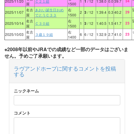
34
2025/11/20
Ｃ２１組
1
1
/ 12
1:38.0
0.0
39.7
屋
1500
名古
あおい誕生日おめ
右
29
2025/11/07
2
3
/ 12
1:39.4
0.3
40.2
屋
でとうＣ３３
1500
名古
右
23
2025/10/14
Ｃ３０組
1
3
/ 12
1:40.5
1.5
41.7
屋
1500
名古
右
23
2025/10/03
３歳１９組
6
6
/ 12
1:32.9
2.7
41.0
屋
1400
※2008年以前やJRAでの成績など一部のデータはございま
せん。予めご了承願います。
ラヴアンドホープに関するコメントを投稿
する
ニックネーム
コメント