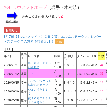
牝4 ラヴアンドホープ
（岩手・木村暁）
32
過去１０走の最大指数：
お知らせ
8月7日【おススメサイト】ＣＢＣ賞、エルムステークス、レパー
ドステークスの無料予想をGET！
New
【PR】
競馬
人
年月日
レース名
距離
着順
タイム
差
上3F
指数
場
気
夢・希望 未来へ
芝左
29
2026/07/27
盛岡
8
9
/ 12
1:40.5
2.0
38.2
前進Ｂ２
1600
左
32
2026/07/12
盛岡
Ｂ２
9
1
/ 11
0:59.1
0.0
35.5
1000
おでん・ゆーちる
右
13
2026/06/25
笠松
8
9
/ 10
1:33.6
2.8
43.0
結婚記念カップＢ
1400
ジュン特別Ｂ１－
右
19
2026/06/10
笠松
7
11
/ 12
1:33.8
2.5
43.0
２
1400
祝３０周年！ＳＰ
右
8
2026/05/28
笠松
5
9
/ 9
1:47.6
1.4
41.2
ＡＴ４賞Ｂ６
1580
右