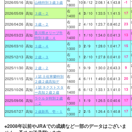
-1
2026/05/16
高知
山桃特別３歳３歳
10
8
/ 12
2:08.1
4.1
43.8
1800
右
17
2026/05/09
高知
３歳－２
4
3
/ 10
1:33.5
1.1
41.5
1400
右
23
2026/04/26
高知
３歳－２
2
4
/ 10
1:23.7
0.8
40.2
1300
香川県オリーブ牛
右
13
2026/03/23
高知
1
1
/ 10
1:34.0
0.0
41.3
特別３歳－４
1400
右
15
2026/03/10
高知
３歳－４
3
2
/ 9
1:28.0
1.0
41.7
1300
右
17
2025/12/13
高知
２歳－３
1
2
/ 10
1:27.8
0.0
41.0
1300
右
9
2025/11/30
高知
２歳－２
1
9
/ 9
1:30.0
2.6
43.3
1300
Ｊ認 土佐寒蘭特別
右
20
2025/11/15
高知
4
6
/ 11
1:49.0
0.6
41.3
２歳２歳高知デ
1600
Ｊ認 ネクストスタ
右
13
2025/10/26
高知
6
6
/ 12
1:33.1
3.1
41.0
ー高知２歳２歳
1400
ラケルタ特別２歳
右
17
2025/09/06
高知
1
1
/ 9
1:26.5
0.0
40.6
－２
1300
右
17
2025/07/27
高知
２歳新馬 壱－１
2
2
/ 5
1:26.4
0.1
40.8
1300
※2008年以前やJRAでの成績など一部のデータはございま