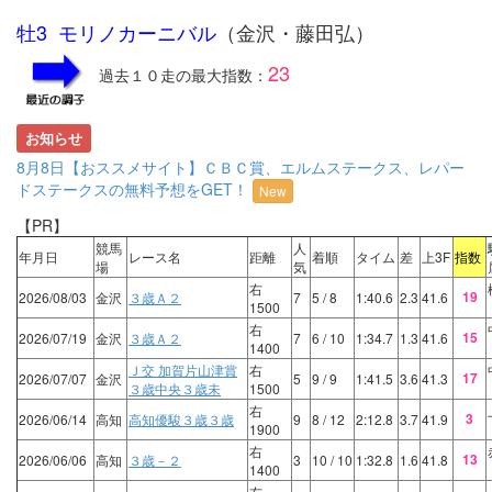
牡3 モリノカーニバル
（金沢・藤田弘）
23
過去１０走の最大指数：
お知らせ
8月8日【おススメサイト】ＣＢＣ賞、エルムステークス、レパー
ドステークスの無料予想をGET！
New
【PR】
競馬
人
年月日
レース名
距離
着順
タイム
差
上3F
指数
場
気
右
19
2026/08/03
金沢
３歳Ａ２
7
5
/ 8
1:40.6
2.3
41.6
1500
右
15
2026/07/19
金沢
３歳Ａ２
7
6
/ 10
1:34.7
1.3
41.6
1400
Ｊ交 加賀片山津賞
右
17
2026/07/07
金沢
5
9
/ 9
1:41.5
3.6
41.3
３歳中央３歳未
1500
右
3
2026/06/14
高知
高知優駿３歳３歳
9
8
/ 12
2:12.8
3.7
41.9
1900
右
13
2026/06/06
高知
３歳－２
3
10
/ 10
1:32.8
1.6
41.8
1400
右