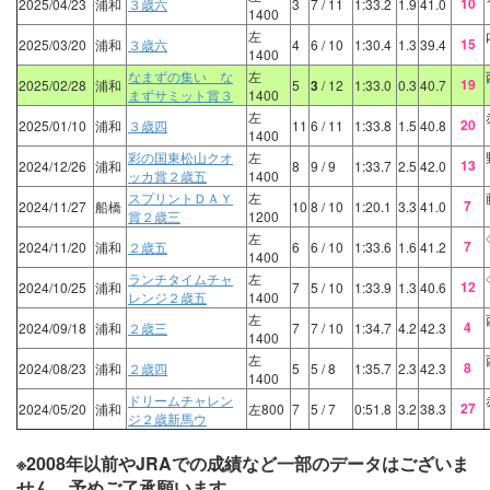
10
2025/04/23
浦和
３歳六
3
7
/ 11
1:33.2
1.9
41.0
1400
左
15
2025/03/20
浦和
３歳六
4
6
/ 10
1:30.4
1.3
39.4
1400
なまずの集い な
左
19
2025/02/28
浦和
5
3
/ 12
1:33.0
0.3
40.7
まずサミット賞３
1400
左
20
2025/01/10
浦和
３歳四
11
6
/ 11
1:33.8
1.5
40.8
1400
彩の国東松山クオ
左
13
2024/12/26
浦和
8
9
/ 9
1:33.7
2.5
42.0
ッカ賞２歳五
1400
スプリントＤＡＹ
左
7
2024/11/27
船橋
10
8
/ 10
1:20.1
3.3
41.0
賞２歳三
1200
左
7
2024/11/20
浦和
２歳五
6
6
/ 10
1:33.6
1.6
41.2
1400
ランチタイムチャ
左
12
2024/10/25
浦和
7
5
/ 10
1:33.9
1.3
40.6
レンジ２歳五
1400
左
4
2024/09/18
浦和
２歳三
7
7
/ 10
1:34.7
4.2
42.3
1400
左
8
2024/08/23
浦和
２歳四
5
5
/ 8
1:35.7
2.3
42.3
1400
ドリームチャレン
27
2024/05/20
浦和
左800
7
5
/ 7
0:51.8
3.2
38.3
ジ２歳新馬ウ
※2008年以前やJRAでの成績など一部のデータはございま
せん。予めご了承願います。