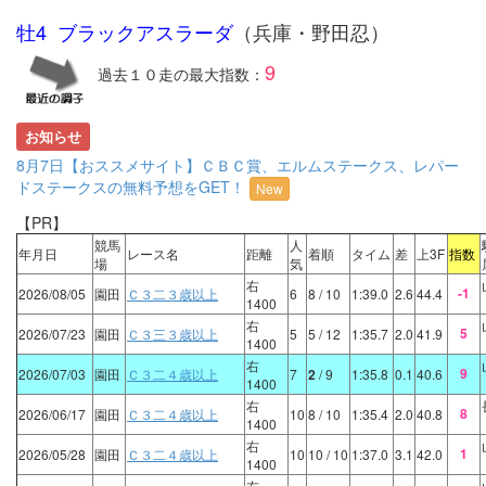
牡4 ブラックアスラーダ
（兵庫・野田忍）
9
過去１０走の最大指数：
お知らせ
8月7日【おススメサイト】ＣＢＣ賞、エルムステークス、レパー
ドステークスの無料予想をGET！
New
【PR】
競馬
人
年月日
レース名
距離
着順
タイム
差
上3F
指数
場
気
右
-1
2026/08/05
園田
Ｃ３二３歳以上
6
8
/ 10
1:39.0
2.6
44.4
1400
右
5
2026/07/23
園田
Ｃ３三３歳以上
5
5
/ 12
1:35.7
2.0
41.9
1400
右
9
2026/07/03
園田
Ｃ３二４歳以上
7
2
/ 9
1:35.8
0.1
40.6
1400
右
8
2026/06/17
園田
Ｃ３二４歳以上
10
8
/ 10
1:35.4
2.0
40.8
1400
右
1
2026/05/28
園田
Ｃ３二４歳以上
10
10
/ 10
1:37.0
3.1
42.0
1400
右