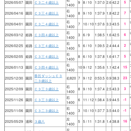
5
2026/05/07
園田
Ｃ３二４歳以上
9
8
/ 10
1:37.0
2.6
42.2
1400
右
7
2026/04/16
園田
Ｃ３三４歳以上
8
9
/ 10
1:37.9
1.8
42.2
1400
右
1
2026/04/01
園田
Ｃ３二４歳以上
7
10
/ 10
1:37.6
3.3
43.5
1400
右
6
2026/03/12
姫路
Ｃ３四４歳以上
3
6
/ 9
1:38.5
1.6
42.5
1400
右
2
2026/02/25
姫路
Ｃ３三４歳以上
5
6
/ 10
1:39.5
2.4
44.4
1400
右
5
2026/02/05
姫路
Ｃ３三４歳以上
8
6
/ 10
1:37.8
1.6
41.7
1400
右
15
2026/01/13
園田
Ｃ３四４歳以上
10
9
/ 12
1:35.6
1.1
42.4
1400
香呂ダッシュＣ３
23
2025/12/30
園田
右820
7
9
/ 12
0:53.5
0.9
38.3
二３歳以上
右
3
2025/12/09
園田
Ｃ３三３歳以上
8
9
/ 10
1:37.4
2.5
43.3
1400
右
-1
2025/11/26
園田
Ｃ３三３歳以上
6
11
/ 12
1:38.4
3.9
44.5
1400
右
-1
2025/11/06
園田
Ｃ３二３歳以上
3
10
/ 10
1:37.7
3.5
44.0
1400
左
16
2025/05/29
浦和
３歳八
5
5
/ 11
1:31.8
1.4
38.8
1400
左