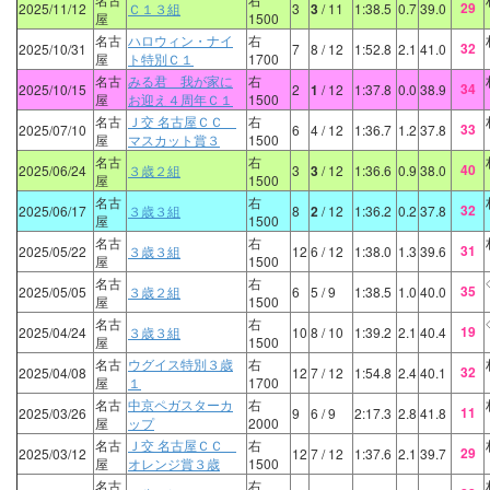
29
2025/11/12
Ｃ１３組
3
3
/ 11
1:38.5
0.7
39.0
屋
1500
名古
ハロウィン・ナイ
右
32
2025/10/31
7
8
/ 12
1:52.8
2.1
41.0
屋
ト特別Ｃ１
1700
名古
みる君 我が家に
右
34
2025/10/15
2
1
/ 12
1:37.8
0.0
38.9
屋
お迎え４周年Ｃ１
1500
名古
Ｊ交 名古屋ＣＣ
右
33
2025/07/10
6
4
/ 12
1:36.7
1.2
37.8
屋
マスカット賞３
1500
名古
右
40
2025/06/24
３歳２組
3
3
/ 12
1:36.6
0.9
38.0
屋
1500
名古
右
32
2025/06/17
３歳３組
8
2
/ 12
1:36.2
0.2
37.8
屋
1500
名古
右
31
2025/05/22
３歳３組
12
6
/ 12
1:38.0
1.3
39.6
屋
1500
名古
右
35
2025/05/05
３歳２組
6
5
/ 9
1:38.5
1.0
40.0
屋
1500
名古
右
19
2025/04/24
３歳３組
10
8
/ 10
1:39.2
2.1
40.4
屋
1500
名古
ウグイス特別３歳
右
32
2025/04/08
12
7
/ 12
1:54.8
2.4
40.1
屋
１
1700
名古
中京ペガスターカ
右
11
2025/03/26
9
6
/ 9
2:17.3
2.8
41.8
屋
ップ
2000
名古
Ｊ交 名古屋ＣＣ
右
29
2025/03/12
12
7
/ 12
1:37.6
2.1
39.7
屋
オレンジ賞３歳
1500
名古
右