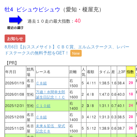
牡4 ビシュウビシュウ
（愛知・榎屋充）
40
過去１０走の最大指数：
お知らせ
8月6日【おススメサイト】ＣＢＣ賞、エルムステークス、レパー
ドステークスの無料予想をGET！
New
【PR】
競馬
人
年月日
レース名
距離
着順
タイム
差
上3F
指数
場
気
名古
右
29
2026/01/19
Ｃ８組
5
4
/ 11
1:38.5
1.6
38.4
屋
1500
万歳！水間幸太郎
右
18
2026/01/08
笠松
2
4
/ 8
1:47.0
0.6
40.0
誕生日記念！！Ｃ
1600
右
24
2025/12/31
笠松
Ｃ１０組
2
3
/ 8
1:31.1
0.7
40.1
1400
名古
右
28
2025/12/09
Ｃ８組
3
4
/ 12
1:31.3
0.3
38.5
屋
1400
名古
未来＆笙伍 挙式
右
26
2025/11/25
5
5
/ 12
1:38.9
0.6
38.7
屋
記念Ｃ８
1500
名古
右