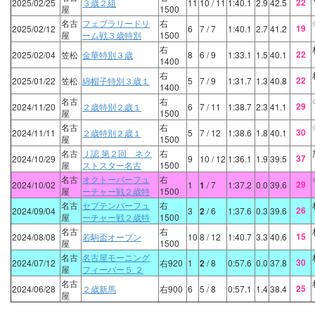
22
2025/02/25
３歳２組
11
10
/ 11
1:40.1
2.9
42.5
屋
1500
名古
フェブラリードリ
右
19
2025/02/12
6
7
/ 7
1:40.1
2.7
41.2
屋
ーム戦３歳特別
1500
右
22
2025/02/04
笠松
金華特別３歳
8
6
/ 9
1:33.1
1.5
40.1
1400
右
22
2025/01/22
笠松
綿帽子特別３歳１
5
7
/ 9
1:31.7
1.3
40.8
1400
名古
右
29
2024/11/20
２歳特別２歳１
6
7
/ 11
1:38.7
2.3
41.1
屋
1500
名古
右
30
2024/11/11
２歳特別２歳１
5
7
/ 12
1:38.6
1.8
40.1
屋
1500
名古
Ｊ認 第２回 ネク
右
37
2024/10/29
9
10
/ 12
1:36.1
1.9
39.5
屋
ストスター名古
1500
名古
オクトーバーフュ
右
29
2024/10/02
1
1
/ 7
1:37.2
0.0
39.6
屋
ーチャー戦２歳特
1500
名古
セプテンバーフュ
右
26
2024/09/04
3
2
/ 6
1:37.6
0.3
39.6
屋
ーチャー戦２歳特
1500
名古
右
15
2024/08/08
若駒盃オープン
10
8
/ 12
1:40.7
3.3
40.6
屋
1500
名古
名古屋モーニング
30
2024/07/12
右920
1
2
/ 8
0:57.6
0.0
37.8
屋
フィーバー５ ２
名古
25
2024/06/28
２歳新馬
右900
6
5
/ 8
0:57.1
1.4
38.4
屋