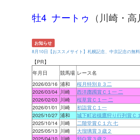
牡4 ナートゥ
（川崎・高
お知らせ
8月10日【おススメサイト】札幌記念、中京記念の無料
【PR】
年月日
競馬場
レース名
2026/03/16
浦和
桜月特別Ｂ３二
2026/03/04
川崎
西洋躑躅賞Ｃ１一 二
2026/02/03
川崎
桜草賞Ｃ１一 二
2026/01/01
川崎
初詣賞Ｃ１一
2025/10/27
浦和
城下町岩槻鷹狩り行列賞Ｃ
2025/10/14
川崎
二階堂賞Ｃ１六 七
2025/05/13
川崎
大瑠璃賞３歳２
2025/04/10
川崎
頬白賞３歳２