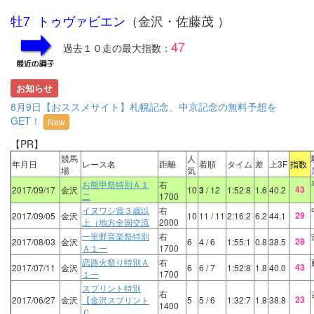
牡7 トゥヴァビエン
（金沢・佐藤茂 ）
47
過去１０走の最大指数：
お知らせ
8月9日【おススメサイト】札幌記念、中京記念の無料予想を
GET！
New
【PR】
競馬
人
年月日
レース名
距離
着順
タイム
差
上3F
指数
場
気
お熊甲祭特別Ａ１
右
43
2017/09/17
金沢
10
3
/ 12
1:52:8
1.6
40.2
二
1700
イヌワシ賞３歳以
右
29
2017/09/05
金沢
10
11
/ 11
2:16:2
6.2
44.1
上（地方全国交流
2000
一里野音楽祭特別
右
28
2017/08/03
金沢
6
4
/ 6
1:55:1
0.8
38.5
Ａ１一
1700
恋路火祭り特別Ａ
右
43
2017/07/11
金沢
6
6
/ 7
1:52:8
1.8
40.0
１一
1700
スプリント特別
右
23
2017/06/27
金沢
【金沢スプリント
5
5
/ 6
1:32:7
1.8
38.8
1400
Ｃ