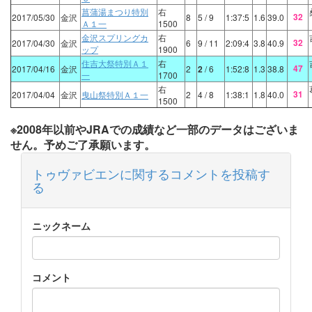
菖蒲湯まつり特別
右
32
2017/05/30
金沢
8
5
/ 9
1:37:5
1.6
39.0
Ａ１一
1500
金沢スプリングカ
右
32
2017/04/30
金沢
6
9
/ 11
2:09:4
3.8
40.9
ップ
1900
住吉大祭特別Ａ１
右
47
2017/04/16
金沢
2
2
/ 6
1:52:8
1.3
38.8
一
1700
右
31
2017/04/04
金沢
曳山祭特別Ａ１一
2
4
/ 8
1:38:1
1.8
40.0
1500
※2008年以前やJRAでの成績など一部のデータはございま
せん。予めご了承願います。
トゥヴァビエンに関するコメントを投稿す
る
ニックネーム
コメント