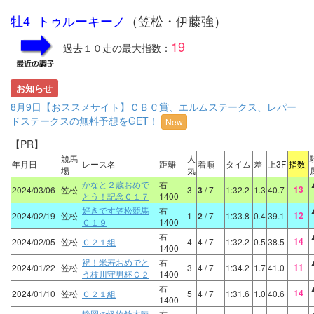
牡4 トゥルーキーノ
（笠松・伊藤強）
19
過去１０走の最大指数：
お知らせ
8月9日【おススメサイト】ＣＢＣ賞、エルムステークス、レパー
ドステークスの無料予想をGET！
New
【PR】
競馬
人
年月日
レース名
距離
着順
タイム
差
上3F
指数
場
気
かなと２歳おめで
右
13
2024/03/06
笠松
3
3
/ 7
1:32.2
1.3
40.7
とう！記念Ｃ１７
1400
好きです笠松競馬
右
12
2024/02/19
笠松
1
2
/ 7
1:33.8
0.4
39.1
Ｃ１９
1400
右
14
2024/02/05
笠松
Ｃ２１組
4
4
/ 7
1:32.2
0.5
38.5
1400
祝！米寿おめでと
右
11
2024/01/22
笠松
3
4
/ 7
1:34.2
1.7
41.0
う枝川守男杯Ｃ２
1400
右
14
2024/01/10
笠松
Ｃ２１組
5
4
/ 7
1:31.6
1.0
40.6
1400
静岡の怪物鈴木暁
右