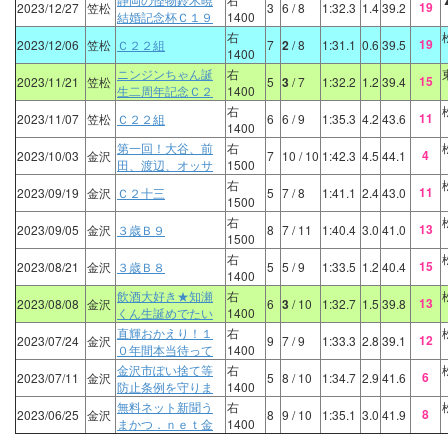
19
2023/12/27
笠松
3
6
/ 8
1:32.3
1.4
39.2
結婚記念杯Ｃ１９
1400
右
19
2023/12/06
笠松
Ｃ２２組
7
2
/ 8
1:31.1
0.6
39.5
1400
ニンジンちゃん誕
右
15
2023/11/21
笠松
5
3
/ 7
1:32.2
1.2
39.4
生二周年記念Ｃ２
1400
右
11
2023/11/07
笠松
Ｃ２２組
6
6
/ 9
1:35.3
4.2
43.6
1400
第一回！大谷、前
右
4
2023/10/03
金沢
7
10
/ 10
1:42.3
4.5
44.1
田、渡辺、オッサ
1500
右
11
2023/09/19
金沢
Ｃ２十三
5
7
/ 8
1:41.1
2.4
43.0
1500
右
13
2023/09/05
金沢
３歳Ｂ９
8
7
/ 11
1:40.4
3.0
41.0
1500
右
15
2023/08/21
金沢
３歳Ｂ８
5
5
/ 9
1:33.5
1.2
40.4
1400
飲酒大好き★知瀬
右
13
2023/08/08
金沢
6
3
/ 10
1:32.7
1.5
39.8
くん生誕めでたい
1400
直輝おかえり！１
右
12
2023/07/24
金沢
9
7
/ 9
1:33.3
2.8
39.1
０年間本当待って
1400
金沢市ぽい捨て等
右
6
2023/07/11
金沢
5
8
/ 10
1:34.7
2.9
41.6
防止条例を守りま
1400
無料ネット新聞う
右
8
2023/06/25
金沢
8
9
/ 10
1:35.1
3.0
41.9
まかつ．ｎｅｔ金
1400